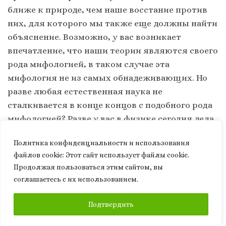
ближе к природе, чем наше восстание против
них, для которого мы также еще должны найти
объяснение. Возможно, у вас возникает
впечатление, что наши теории являются своего
рода мифологией, в таком случае эта
мифология не из самых обнадеживающих. Но
разве любая естественная наука не
сталкивается в конце концов с подобного рода
мифологией? Разве у вас в физике сегодня дела
обстоят иначе?
Политика конфиденциальности и использования
файлов сookie: Этот сайт использует файлы cookie.
Из всего сказанного мы можем сделать по
Продолжая пользоваться этим сайтом, вы
крайней мере вывод, что желание лишить
соглашаетесь с их использованием.
человека его агрессивных наклонностей
практически неосуществимо. Говорят, что есть
ПОДПИСАТЬСЯ
Подтвердить
счастливые уголки земли, где природа с
избытком предоставляет человеку все