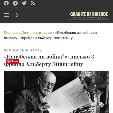
Перейти к содержимому
Search
Меню
Главная
»
Личность в науке
»
«Неизбежна ли война?»:
письмо З. Фрейда Альберту Эйнштейну
ЛИЧНОСТЬ В НАУКЕ
«Неизбежна ли война?»: письмо З.
Save
Фрейда Альберту Эйнштейну