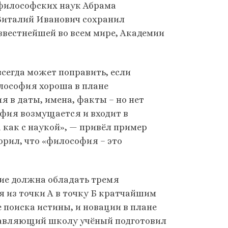
 философских наук Абрама
 Виталий Иванович сохранил
звестнейшей во всем мире, Академии
сегда может поправить, если
илософия хороша в плане
 в даты, имена, факты – но нет
офия возмущается и входит в
а как с наукой», — привёл пример
орил, что «философия – это
тие должна обладать тремя
я из точки А в точку Б кратчайшим
 поиска истины, и новации в плане
главляющий школу учёный подготовил