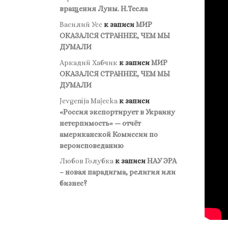
вращения Луны. Н.Тесла
Василий Усс
к записи
МИР
ОКАЗАЛСЯ СТРАННЕЕ, ЧЕМ МЫ
ДУМАЛИ
Аркадий Хабчик
к записи
МИР
ОКАЗАЛСЯ СТРАННЕЕ, ЧЕМ МЫ
ДУМАЛИ
Jevgenija Maļecka
к записи
«Россия экспортирует в Украину
нетерпимость» — отчёт
американской Комиссии по
вероисповеданию
Любов Голубка
к записи
НАУ ЭРА
– новая парадигма, религия или
бизнес?