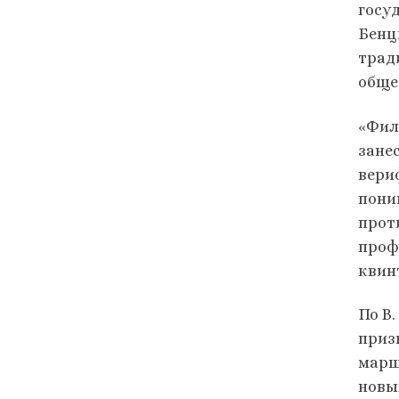
госу
Бенц
трад
обще
«Фил
зане
вери
пони
прот
проф
квин
По В
приз
марш
новы