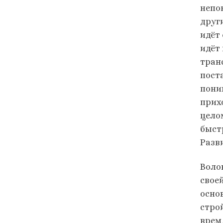
непо
друг
идёт 
идёт
тран
пост
пони
прих
цело
быст
Разв
Воло
свое
осно
стро
врем