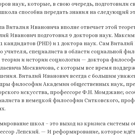
ров наук, которые, в свою очередь, подготовили св
, школа способна передать знания на следующий э
а Виталия Ивановича вполне отвечает этой теоре
лий Иванович подготовил 9 докторов наук. Максим
11 кандидатов (PHD) и 1 доктора наук. Сам Витал
го учителя, специалиста в области социальной фи
, теории и истории социологии — доктора философ
лаевича Москвичова, с которым все время поддер
шения. Виталий Иванович всегда с большим уваж
дры философии Академии общественных наук, пред
орского искусства, профессоре Ф.Н. Момджане; ос
иалиста в немецкой философии Ситковского, проф
их.
мирование школ – это выход из кризиса системы 
ессор Лепский. — И реформирование, которое идёт