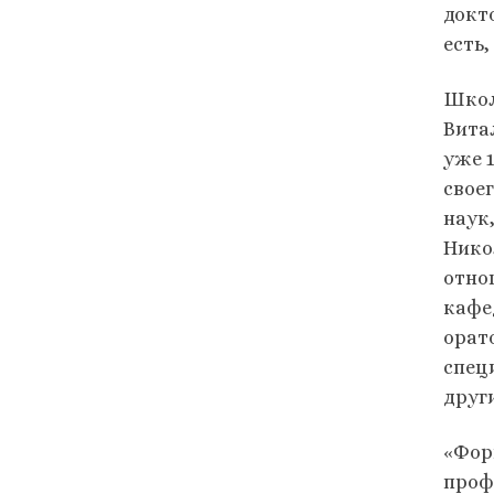
докто
есть
Школ
Вита
уже 
свое
наук
Нико
отно
кафе
орат
спец
друг
«Фор
проф