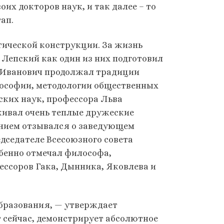
оих докторов наук, и так далее – то
тап.
тической конструкции. За жизнь
 Лепский как один из них подготовил
ий Иванович продолжал традиции
лософии, методологии общественных
ских наук, профессора Льва
живал очень теплые дружеские
ением отзывался о заведующем
седателе Всесоюзного совета
обенно отмечал философа,
ессоров Гака, Дынника, Яковлева и
образования, — утверждает
 сейчас, демонстрирует абсолютное