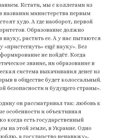
ванием. Кстати, мы с коллегами из
е в названии министерства первым
стоят худо. А где наоборот, первой
риоритетов. Образование должно
науку, растить ее. А у нас пытаются
у «пристегнуть» ещё науку». Без
формирование не пойдёт. Когда
тическое знание, ни образование в
ческая система выкачивания денег из
зрыв в обществе будет колоссальный.
ой безопасности и будущего страны».
одину он рассматривал так: любовь к
ые особенности и объективная
ько когда есть государственный
м на этой земле, в Украине. Одно
юблю, а государство ненавижу»,