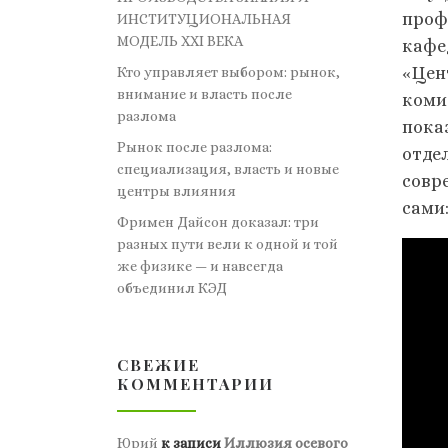
проф
ИНСТИТУЦИОНАЛЬНАЯ
МОДЕЛЬ XXI ВЕКА
кафе
«Цен
Кто управляет выбором: рынок,
внимание и власть после
коми
разлома
пока
Рынок после разлома:
отде
специализация, власть и новые
совр
центры влияния
сами
Фримен Дайсон доказал: три
разных пути вели к одной и той
же физике — и навсегда
объединил КЭД
СВЕЖИЕ
КОММЕНТАРИИ
Юрий
к записи
Иллюзия осевого