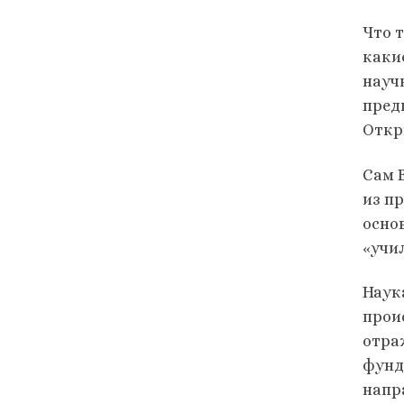
Что 
каки
науч
пред
Откр
Сам 
из п
осно
«учи
Наук
прои
отра
фунд
напр