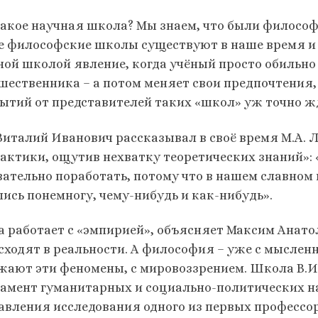
такое научная школа? Мы знаем, что были философ
е философские школы существуют в наше время и 
ной школой явление, когда учёный просто обильн
шественника – а потом меняет свои предпочтения, 
ытий от представителей таких «школ» уж точно жд
Виталий Иванович рассказывал в своё время М.А. 
рактики, ощутив нехватку теоретических знаний»: 
вательно поработать, потому что в нашем славном
лись понемногу, чему-нибудь и как-нибудь».
а работает с «эмпирией», объясняет Максим Анато
сходят в реальности. А философия – уже с мысле
жают эти феномены, с мировоззрением. Школа В.
амент гуманитарных и социально-политических н
авления исследования одного из первых профессо