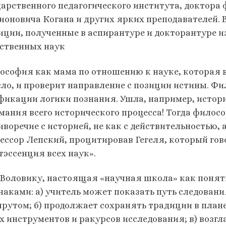
дарственного педагогического института, доктора
ионовича Когана и других ярких преподавателей.
иции, полученные в аспирантуре и докторантуре и
ственных наук
ософия как мама по отношению к науке, которая в
сло, и проверит направление с позиции истины. Ф
фикации логики познания. Ушла, например, история
мания всего исторического процесса! Тогда филос
иворечие с историей, не как с действительностью, 
ессор Лепский, процитировав Гегеля, который гов
тэссенция всех наук».
. Воловику, настоящая «научная школа» как поня
наками: а) учитель может показать путь следовани
рутом; б) продолжает сохранять традиции в плане
х инструментов и ракурсов исследования; в) воз