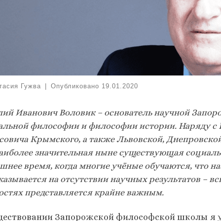
тасия Гужва
|
Опубликовано
19.01.2020
лий Иванович Воловик – основатель научной Запо
альной философии и философии истории. Наряду с
совича Крымского, а также Львовской, Днепровской
наиболее значительная ныне существующая социаль
шнее время, когда многие учёные обучаются, что на
казывается на отсутствии научных результатов – в
остях представляется крайне важным.
ществовании Запорожской философской школы я у