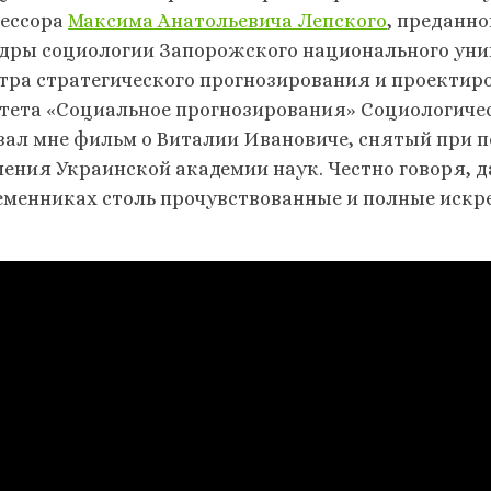
ессора
Максима Анатольевича Лепского
, преданно
дры социологии Запорожского национального унив
тра стратегического прогнозирования и проектиро
тета «Социальное прогнозирования» Социологиче
зал мне фильм о Виталии Ивановиче, снятый при 
ления Украинской академии наук. Честно говоря, д
еменниках столь прочувствованные и полные искр
: