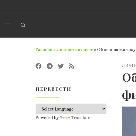
Перейти к содержимому
Search
Меню
Главная
»
Личность в науке
»
Об основателе на
ЛИЧН
Об
ПЕРЕВЕСТИ
фи
Powered by
Translate