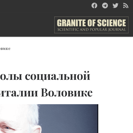
овике
колы социальной
италии Воловике