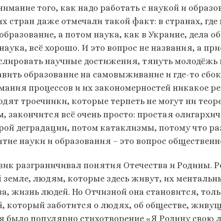
нимание того, как надо работать с наукой и образо
их стран даже отмечали такой факт: в странах, гд
образование, а потом наука, как в Украине, дела об
 наука, всё хорошо. И это вопрос не названия, а п
слировать научные достижения, тянуть молодёжь в 
авить образование на самовыживание и где-то сбок
мания процессов и их закономерностей никакое ре
одят троечники, которые терпеть не могут ни теоре
м, закончится всё очень просто: простая олигархи
рой деградации, потом катаклизмы, потому что ра
итие науки и образования – это вопрос общественн
вик разграничивал понятия Отечества и Родины. Р
й земле, людям, которые здесь живут, их ментальн
ва, жизнь людей. Но Отчизной она становится, тол
й, который заботится о людях, об обществе, живуще
я было популярно стихотворение «Я Родину свою л