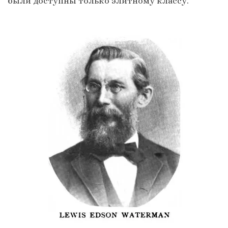
были доступны только элитному классу.