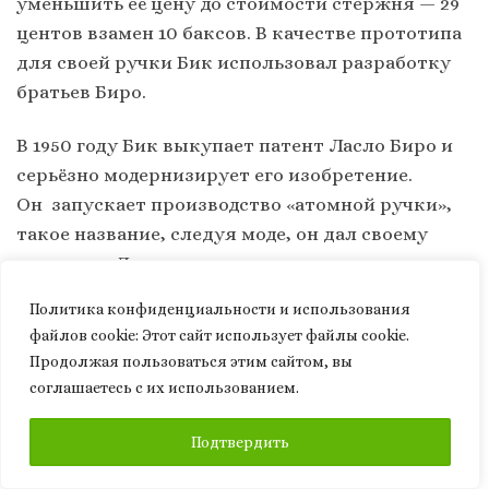
уменьшить её цену до стоимости стержня — 29
центов взамен 10 баксов. В качестве прототипа
для своей ручки Бик использовал разработку
братьев Биро.
В 1950 году Бик выкупает патент Ласло Биро и
серьёзно модернизирует его изобретение.
Он запускает производство «атомной ручки»,
такое название, следуя моде, он дал своему
продукту. Для производства своих ручек он
использовал швейцарский очень точный метод
Политика конфиденциальности и использования
обработки металла, вследствие чего шарики в
файлов сookie: Этот сайт использует файлы cookie.
ручках стали диаметром всего 1 мм. Такая
Продолжая пользоваться этим сайтом, вы
шариковая ручка писала тоньше, а чернила в
соглашаетесь с их использованием.
ней не просачивались и не оставляли чумазых
ПОДПИСАТЬСЯ
пятен на бумаге. Кроме того, Бик сделал свои
Подтвердить
ручки разборными. В них можно было менять