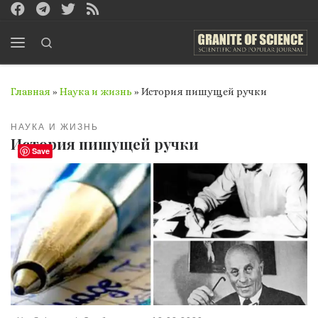
Перейти к содержимому
Search
Меню
Главная
»
Наука и жизнь
»
История пишущей ручки
НАУКА И ЖИЗНЬ
История пишущей ручки
Save