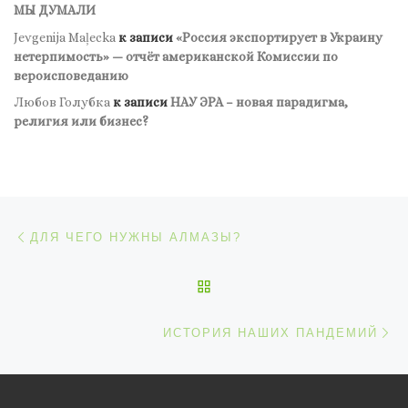
МЫ ДУМАЛИ
Jevgenija Maļecka
к записи
«Россия экспортирует в Украину
нетерпимость» — отчёт американской Комиссии по
вероисповеданию
Любов Голубка
к записи
НАУ ЭРА – новая парадигма,
религия или бизнес?
Навигация по записям
Предыдущая запись
ДЛЯ ЧЕГО НУЖНЫ АЛМАЗЫ?
ОБРАТНО К СПИСКУ ЗАП
С
ИСТОРИЯ НАШИХ ПАНДЕМИЙ