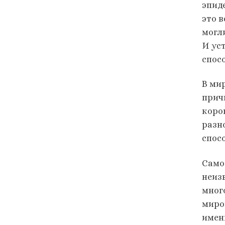
эпид
это 
могл
И ус
спос
В ми
прич
коро
разн
спос
Само
неиз
мног
миро
имен