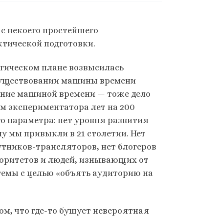
с некоего простейшего
ктической подготовки.
огическом плане возвысилась
 существовании машины времени
вание машиной времени — тоже дело
ём экспериментатора лет на 200
ого параметра: нет уровня развития
у мы привыкли в 21 столетии. Нет
утников-трансляторов, нет блогеров
торитетов и людей, изнывающих от
темы с целью «объять аудиторию на
том, что где-то бушует невероятная