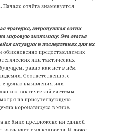
. Начало отчёта знаменуется
ая трагедия, затронувшая сотни
на мировую экономику. Эта статья
ейся ситуации и последствиях для их
 и обыкновенно предоставляемых
атегических или тактических
удущем, равно как нет в нём
идемии. Соответственно, с
т с целью выявления или
ованию тактической системы
есмотря на присутствующую
емии коронавируса в мире.
нта не было предложено ни единой
е, вызывает ряд вопросов. И даже