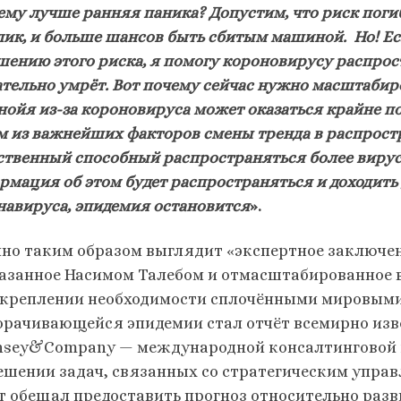
ему лучше ранняя паника? Допустим, что риск поги
лик, и больше шансов быть сбитым машиной. Но! Есл
ению этого риска, я помогу короновирусу распростр
ательно умрёт. Вот почему сейчас нужно масштабиро
нойя из-за короновируса может оказаться крайне по
м из важнейших факторов смены тренда в распростр
ственный способный распространяться более вирусн
рмация об этом будет распространяться и доходить
навируса, эпидемия остановится
».
но таким образом выглядит «экспертное заключен
азанное Насимом Талебом и отмасштабированное 
дкреплении необходимости сплочёнными мировыми
орачивающейся эпидемии стал отчёт всемирно из
nsey&Company — международной консалтинговой 
ешении задач, связанных со стратегическим управ
т обещал предоставить прогноз относительно раз