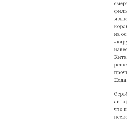
смер
филь
язык
кора
на о
«вир
извес
Кита
реше
проч
Подн
Серь
авто
что 
неско