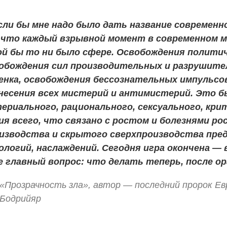
сли бы мне надо было дать название современн
 что каждый взрывной момент в современном м
ой бы то ни было сфере. Освобождения политич
обождения сил производительных и разрушите
енка, освобождения бессознательных импульсов
несения всех мистерий и антимистерий. Это 
ериального, рационального, сексуального, кри
ия всего, что связано с ростом и болезнями р
изводства и скрытого сверхпроизводства пред
ологий, наслаждений. Сегодня игра окончена — 
е главный вопрос: что делать теперь, после о
«Прозрачность зла», автор — последний пророк Е
Бодрийяр