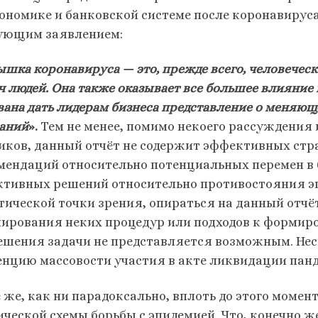
кономике и банковской системе после коронавируса
ующим заявлением:
ышка коронавируса — это, прежде всего, человеческ
ч людей. Она также оказывает все большее влияние 
вана дать лидерам бизнеса представление о меняющ
аний
».
Тем не менее, помимо некоего рассуждения
иков, данный отчёт не содержит эффективных стр
мендаций относительно потенциальных перемен в б
ктивных решений относительно противостояния эп
тической точки зрения, опираться на данный отчё
ирования неких процедур или подходов к формир
ешения задачи не представляется возможным. Н
енцию массовости участия в акте ликвидации панд
ё же, как ни парадоксально, вплоть до этого моме
ической схемы борьбы с эпидемией. Что, конечно ж