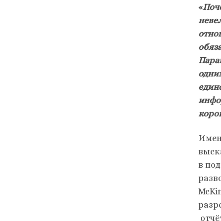
«
Поч
неве
отнош
обяз
Пара
одни
един
инфо
коро
Имен
выск
в по
разв
McKi
разр
отчё