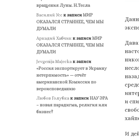
вращения Луны. Н.Тесла
Василий Усс
к записи
МИР
Данн
ОКАЗАЛСЯ СТРАННЕЕ, ЧЕМ МЫ
эксп
ДУМАЛИ
Аркадий Хабчик
к записи
МИР
Дава
ОКАЗАЛСЯ СТРАННЕЕ, ЧЕМ МЫ
наст
ДУМАЛИ
нико
Jevgenija Maļecka
к записи
несл
«Россия экспортирует в Украину
нетерпимость» — отчёт
назад
американской Комиссии по
сред
вероисповеданию
инте
Любов Голубка
к записи
НАУ ЭРА
и сп
– новая парадигма, религия или
своб
бизнес?
хайпе
И дей