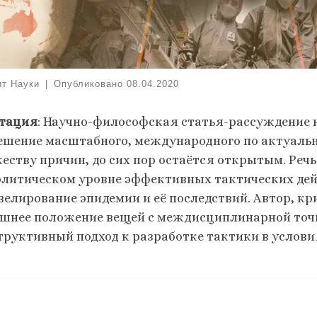
ит Науки
|
Опубликовано
08.04.2020
тация
: Научно-философская статья-рассуждение 
ешение масштабного, международного по актуальн
еству причин, до сих пор остаётся открытым. Реч
олитическом уровне эффективных тактических де
велирование эпидемии и её последствий. Автор, к
шнее положение вещей с междисциплинарной точк
труктивный подход к разработке тактики в услови