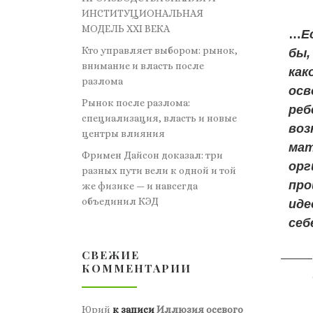
ИНСТИТУЦИОНАЛЬНАЯ
МОДЕЛЬ XXI ВЕКА
…
Е
Кто управляет выбором: рынок,
бы,
внимание и власть после
как
разлома
осв
Рынок после разлома:
реб
специализация, власть и новые
воз
центры влияния
мат
Фримен Дайсон доказал: три
орг
разных пути вели к одной и той
про
же физике — и навсегда
объединил КЭД
иде
себ
СВЕЖИЕ
КОММЕНТАРИИ
Юрий
к записи
Иллюзия осевого