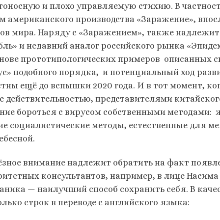
тоносную и плохо управляемую стихию. В частност
м американского производства «Заражение», впос
ов мира. Наряду с «Заражением», также надлежит
бль» и недавний аналог российского рынка «Эпидем
снове прототипологических примеров описанных сц
ус» подобного порядка, и потенциальный ход разв
тны ещё до вспышки 2020 года. И в тот момент, ко
е действительностью, представителями китайског
ние бороться с вирусом собственными методами: 
ие социалистические методы, естественные для 
ебесной.
ёзное внимание надлежит обратить на факт появл
ритетных консультантов, например, в лице Насима
паника — наилучший способ сохранить себя. В кач
лько строк в переводе с английского языка: