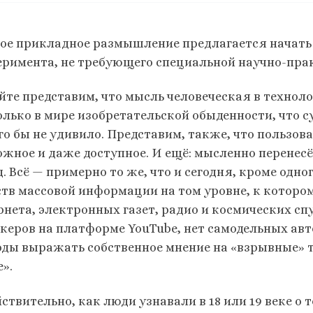
ое прикладное размышление предлагается начать 
еримента, не требующего специальной научно-пра
йте представим, что мысль человеческая в технол
олько в мире изобретательской обыденности, что
го бы не удивило. Представим, также, что пользо
ожное и даже доступное. И ещё: мысленно перенес
. Всё — примерно то же, что и сегодня, кроме одн
ств массовой информации на том уровне, к котором
рнета, электронных газет, радио и космических сп
икеров на платформе YouTube, нет самодельных ав
оды выражать собственное мнение на «взрывные» 
».
ствительно, как люди узнавали в 18 или 19 веке о 