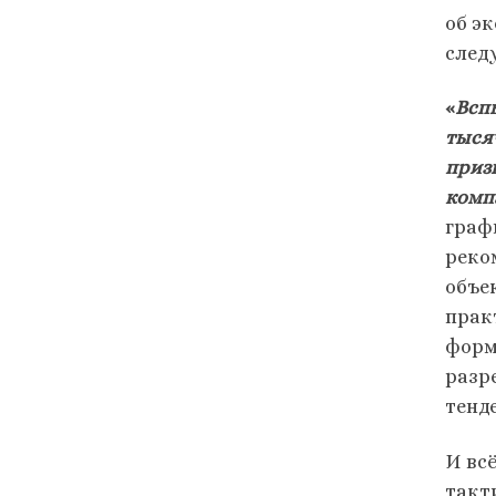
об э
след
«
Всп
тыся
приз
комп
граф
реко
объе
прак
форм
разр
тенд
И вс
такт