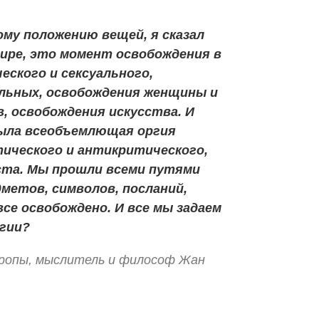
ому положению вещей, я сказал
ире, это момент освобождения в
еского и сексуального,
льных, освобождения женщины и
, освобождения искусства. И
была всеобъемлющая оргия
тического и антикритического,
оста. Мы прошли всеми путями
метов, символов, посланий,
все освобождено. И все мы задаем
ргии?
вропы, мыслитель и философ Жан