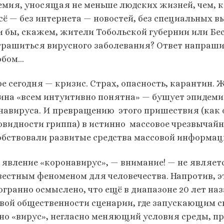
емия, уносящая не меньше людских жизней, чем, к
всё — без интернета — новостей, без специальных в
и бы, скажем, жители Тобольской губернии или Бес
трашиться вирусного заболевания? Ответ напраш
обом…
ре сегодня — кризис. Страх, опасность, карантин. 
ина «всем интуитивно понятна» — бушует эпидемия
навируса. И превращению этого пришествия (как 
овидности гриппа) в истинно массовое чрезвычай
обствовали развитые средства массовой информац
 явление «коронавирус», — внимание! — не являет
вестным феноменом для человечества. Напротив, э
огранно осмыслено, что ещё в диапазоне 20 лет н
вой общественности сценарии, где запускающим 
но «вирус», негласно меняющий условия среды, пр