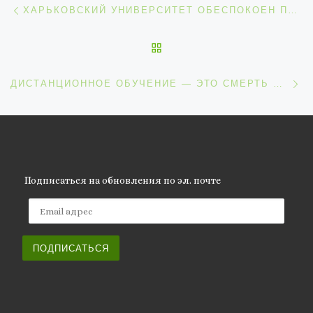
ХАРЬКОВСКИЙ УНИВЕРСИТЕТ ОБЕСПОКОЕН ПРОБЛЕМОЙ ПРИШЕЛЬЦЕВ
ОБРАТНО К СПИСКУ ЗАП
С
ДИСТАНЦИОННОЕ ОБУЧЕНИЕ — ЭТО СМЕРТЬ ОБРАЗОВАНИЯ — ИТАЛЬЯНСКИЙ ПРОФЕССОР
Подписаться на обновления по эл. почте
Email адрес
ПОДПИСАТЬСЯ