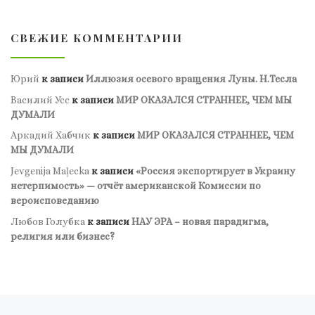
СВЕЖИЕ КОММЕНТАРИИ
Юрий
к записи
Иллюзия осевого вращения Луны. Н.Тесла
Василий Усс
к записи
МИР ОКАЗАЛСЯ СТРАННЕЕ, ЧЕМ МЫ
ДУМАЛИ
Аркадий Хабчик
к записи
МИР ОКАЗАЛСЯ СТРАННЕЕ, ЧЕМ
МЫ ДУМАЛИ
Jevgenija Maļecka
к записи
«Россия экспортирует в Украину
нетерпимость» — отчёт американской Комиссии по
вероисповеданию
Любов Голубка
к записи
НАУ ЭРА – новая парадигма,
религия или бизнес?
Навигация по записям
Предыдущая запись