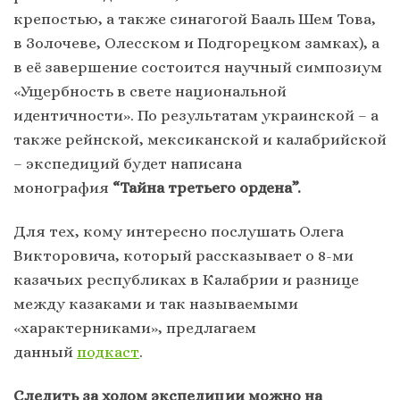
крепостью, а также синагогой Бааль Шем Това,
в Золочеве, Олесском и Подгорецком замках), а
в её завершение состоится научный симпозиум
«Ущербность в свете национальной
идентичности». По результатам украинской – а
также рейнской, мексиканской и калабрийской
– экспедиций будет написана
монография
“Тайна третьего ордена”.
Для тех, кому интересно послушать Олега
Викторовича, который рассказывает о 8-ми
казачьих республиках в Калабрии и разнице
между казаками и так называемыми
«характерниками», предлагаем
данный
подкаст
.
Следить за ходом экспедиции можно на