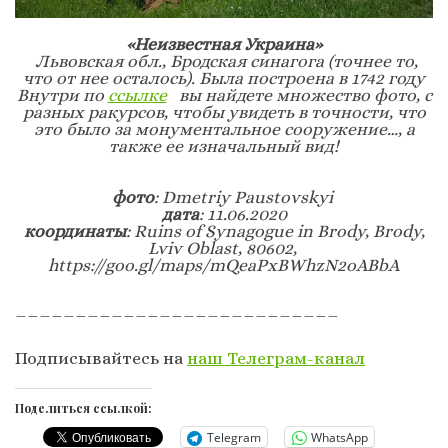
«Неизвестная Украина»
Львовская обл., Бродская синагога (точнее то,
что от нее осталось). Была построена в 1742 году
Внутри по
ссылке
вы найдете множество фото, с
разных ракурсов, чтобы увидеть в точности, что
это было за монументальное сооружение…, а
также ее изначальный вид!
фото
: Dmetriy Paustovskyi
дата
: 11.06.2020
координаты
: Ruins of Synagogue in Brody, Brody,
Lviv Oblast, 80602,
https://goo.gl/maps/mQeaPxBWhzN2oABbA
___________________________
Подписывайтесь на
наш Телеграм-канал
Поделиться ссылкой:
Telegram
WhatsApp