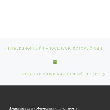
Навигация по записям
Предыдущая запись
ИНЪЕКЦИОННЫЙ НАНОСЕНСОР, КОТОРЫЙ ОДНАЖДЫ ПРОЧИТАЕТ ВАШИ МЫСЛИ
ОБРАТНО К СПИСКУ ЗАП
С
ЯЗЫК КАК ИНФОРМАЦИОННЫЙ РЕСУРС
Подписаться на обновления по эл. почте