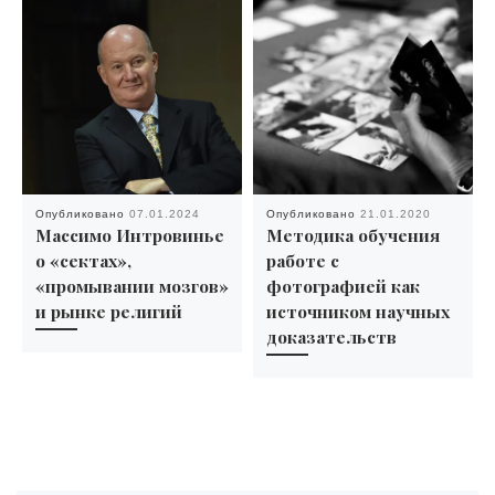
Опубликовано
07.01.2024
Опубликовано
21.01.2020
Массимо Интровинье
Методика обучения
о «сектах»,
работе с
«промывании мозгов»
фотографией как
и рынке религий
источником научных
доказательств