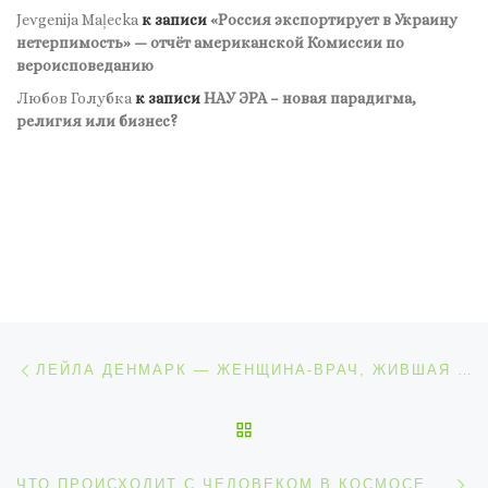
Jevgenija Maļecka
к записи
«Россия экспортирует в Украину
нетерпимость» — отчёт американской Комиссии по
вероисповеданию
Любов Голубка
к записи
НАУ ЭРА – новая парадигма,
религия или бизнес?
Навигация по записям
Предыдущая запись
ЛЕЙЛА ДЕНМАРК — ЖЕНЩИНА-ВРАЧ, ЖИВШАЯ В ТРЕХ СТОЛЕТИЯХ, И СПАСШАЯ МИР ОТ КОКЛЮША.
ОБРАТНО К СПИСКУ ЗАП
С
ЧТО ПРОИСХОДИТ С ЧЕЛОВЕКОМ В КОСМОСЕ И ПОЧЕМУ УЧЕНЫЕ ПЕРЕЖИВАЮТ ЗА БУДУЩИЕ МИССИИ НА МАРС