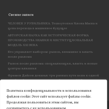
Свежие записи
ЧЕЛОВЕК У РУБИЛЬНИКА. Техноутопия Илона Маска и
цена перехода в машинное будущее
АВТОРСКАЯ НАУКА КАК ИСТОРИЧЕСКАЯ ФОРМА
ПРОИЗВОДСТВА ЗНАНИЯ И ИНСТИТУЦИОНАЛЬНАЯ
МОДЕЛЬ XXI ВЕКА
Кто управляет выбором: рынок, внимание и власть
после разлома
Рынок после разлома: специализация, власть и новые
центры влияния
Фримен Дайсон доказал: три разных пути вели к одной
и той же физике — и навсегда объединил КЭД
Политика конфиденциальности и использования
файлов сookie: Этот сайт использует файлы cookie.
Продолжая пользоваться этим сайтом, вы
соглашаетесь с их использованием.
© 2026
Granite of science
– Все права защищены