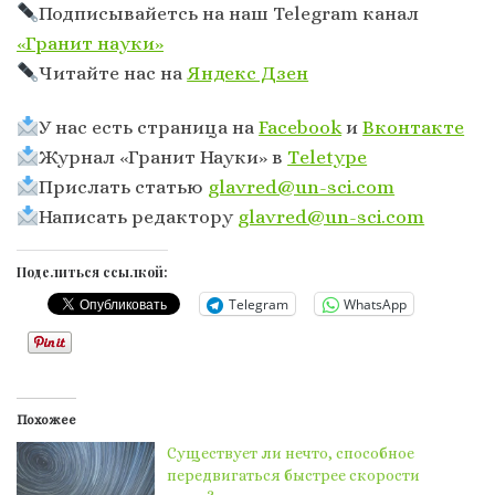
Подписывайетсь на наш Telegram канал
«Гранит науки»
Читайте нас на
Яндекс Дзен
У нас есть страница на
Facebook
и
Вконтакте
Журнал «Гранит Науки» в
Тeletype
Прислать статью
glavred@un-sci.com
Написать редактору
glavred@un-sci.com
Поделиться ссылкой:
Telegram
WhatsApp
Похожее
Существует ли нечто, способное
передвигаться быстрее скорости