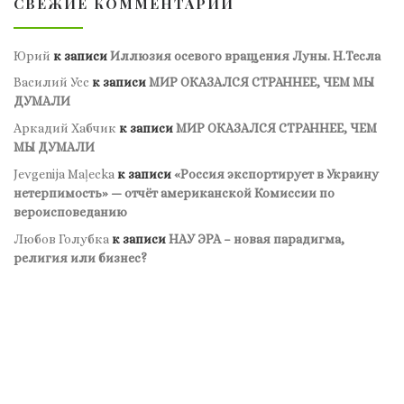
СВЕЖИЕ КОММЕНТАРИИ
Юрий
к записи
Иллюзия осевого вращения Луны. Н.Тесла
Василий Усс
к записи
МИР ОКАЗАЛСЯ СТРАННЕЕ, ЧЕМ МЫ
ДУМАЛИ
Аркадий Хабчик
к записи
МИР ОКАЗАЛСЯ СТРАННЕЕ, ЧЕМ
МЫ ДУМАЛИ
Jevgenija Maļecka
к записи
«Россия экспортирует в Украину
нетерпимость» — отчёт американской Комиссии по
вероисповеданию
Любов Голубка
к записи
НАУ ЭРА – новая парадигма,
религия или бизнес?