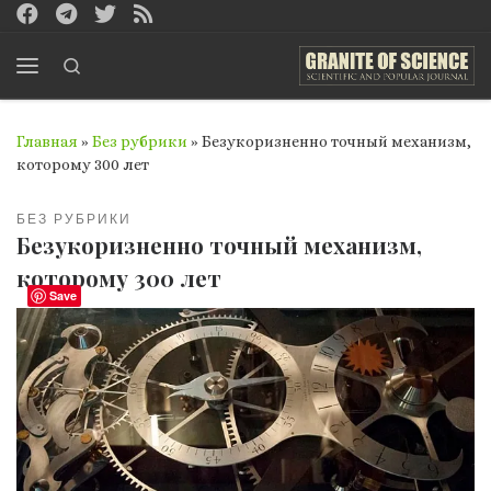
Перейти к содержимому
Search
Меню
Главная
»
Без рубрики
»
Безукоризненно точный механизм,
которому 300 лет
БЕЗ РУБРИКИ
Безукоризненно точный механизм,
которому 300 лет
Save