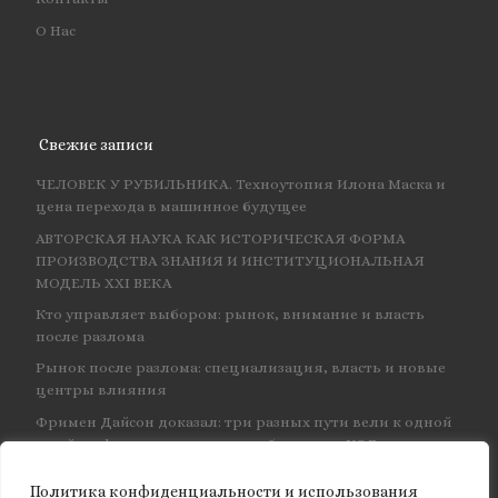
О Нас
Свежие записи
ЧЕЛОВЕК У РУБИЛЬНИКА. Техноутопия Илона Маска и
цена перехода в машинное будущее
АВТОРСКАЯ НАУКА КАК ИСТОРИЧЕСКАЯ ФОРМА
ПРОИЗВОДСТВА ЗНАНИЯ И ИНСТИТУЦИОНАЛЬНАЯ
МОДЕЛЬ XXI ВЕКА
Кто управляет выбором: рынок, внимание и власть
после разлома
Рынок после разлома: специализация, власть и новые
центры влияния
Фримен Дайсон доказал: три разных пути вели к одной
и той же физике — и навсегда объединил КЭД
Политика конфиденциальности и использования