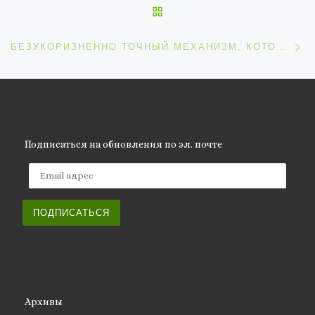
ОБРАТНО К СПИСКУ ЗАП
С
БЕЗУКОРИЗНЕННО ТОЧНЫЙ МЕХАНИЗМ, КОТОРОМУ 300 ЛЕТ
Подписаться на обновления по эл. почте
Email адрес
ПОДПИСАТЬСЯ
Архивы