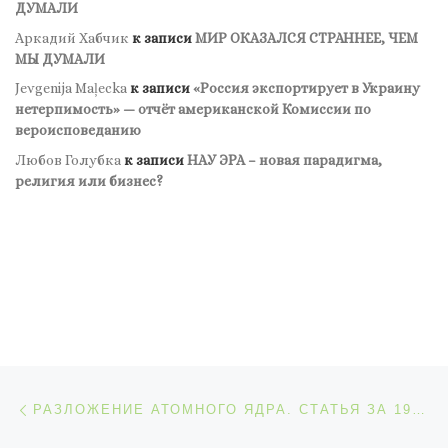
ДУМАЛИ
Аркадий Хабчик
к записи
МИР ОКАЗАЛСЯ СТРАННЕЕ, ЧЕМ
МЫ ДУМАЛИ
Jevgenija Maļecka
к записи
«Россия экспортирует в Украину
нетерпимость» — отчёт американской Комиссии по
вероисповеданию
Любов Голубка
к записи
НАУ ЭРА – новая парадигма,
религия или бизнес?
Навигация по записям
Предыдущая запись
РАЗЛОЖЕНИЕ АТОМНОГО ЯДРА. СТАТЬЯ ЗА 1933 ГОД Ю. ХУДАКОВА