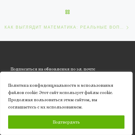
ОБРАТНО К СПИСКУ ЗАП
С
КАК ВЫГЛЯДИТ МАТЕМАТИКА: РЕАЛЬНЫЕ ВОПЛОЩЕНИЯ АБСТРАКТНЫХ ФОРМУЛ
Подписаться на обновления по эл. почте
Email адрес
Политика конфиденциальности и использования
файлов сookie: Этот сайт использует файлы cookie.
ПОДПИСАТЬСЯ
Продолжая пользоваться этим сайтом, вы
соглашаетесь с их использованием.
ПОДПИСАТЬСЯ
Подтвердить