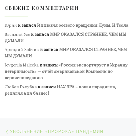
СВЕЖИЕ КОММЕНТАРИИ
Юрий
к записи
Иллюзия осевого вращения Луны. Н.Тесла
Василий Усс
к записи
МИР ОКАЗАЛСЯ СТРАННЕЕ, ЧЕМ МЫ
ДУМАЛИ
Аркадий Хабчик
к записи
МИР ОКАЗАЛСЯ СТРАННЕЕ, ЧЕМ
МЫ ДУМАЛИ
Jevgenija Maļecka
к записи
«Россия экспортирует в Украину
нетерпимость» — отчёт американской Комиссии по
вероисповеданию
Любов Голубка
к записи
НАУ ЭРА – новая парадигма,
религия или бизнес?
Навигация по записям
Предыдущая запись
УВОЛЬНЕНИЕ «ПРОРОКА» ПАНДЕМИИ