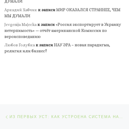
ДУМАЛИ
Аркадий Хабчик
к записи
МИР ОКАЗАЛСЯ СТРАННЕЕ, ЧЕМ
МЫ ДУМАЛИ
Jevgenija Maļecka
к записи
«Россия экспортирует в Украину
нетерпимость» — отчёт американской Комиссии по
вероисповеданию
Любов Голубка
к записи
НАУ ЭРА – новая парадигма,
религия или бизнес?
Навигация по записям
Предыдущая запись
ИЗ ПЕРВЫХ УСТ: КАК УСТРОЕНА СИСТЕМА НАУКИ И ОБРАЗОВАНИЯ В США