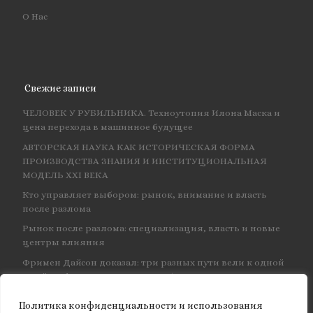
О Нас
Свежие записи
ЧЕЛОВЕК У РУБИЛЬНИКА. Техноутопия Илона Маска и
цена перехода в машинное будущее
АВТОРСКАЯ НАУКА КАК ИСТОРИЧЕСКАЯ ФОРМА
ПРОИЗВОДСТВА ЗНАНИЯ И ИНСТИТУЦИОНАЛЬНАЯ
МОДЕЛЬ XXI ВЕКА
Кто управляет выбором: рынок, внимание и власть
после разлома
Рынок после разлома: специализация, власть и новые
центры влияния
Фримен Дайсон доказал: три разных пути вели к одной
и той же физике — и навсегда объединил КЭД
Политика конфиденциальности и использования