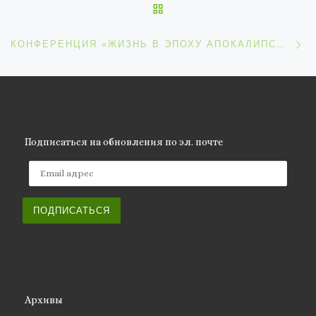
ОБРАТНО К СПИСКУ ЗАП
С
КОНФЕРЕНЦИЯ «ЖИЗНЬ В ЭПОХУ АПОКАЛИПСИСА» PALE-2020
Подписаться на обновления по эл. почте
Email адрес
ПОДПИСАТЬСЯ
Архивы