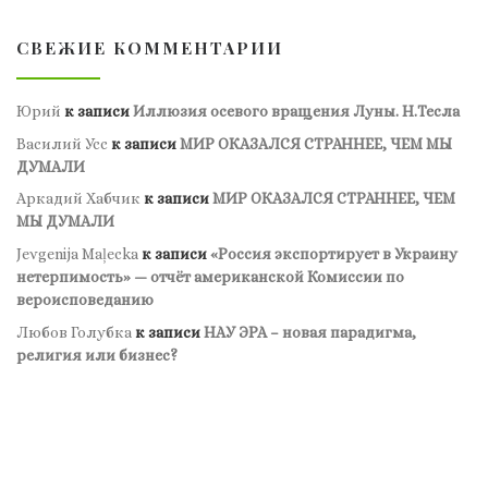
СВЕЖИЕ КОММЕНТАРИИ
Юрий
к записи
Иллюзия осевого вращения Луны. Н.Тесла
Василий Усс
к записи
МИР ОКАЗАЛСЯ СТРАННЕЕ, ЧЕМ МЫ
ДУМАЛИ
Аркадий Хабчик
к записи
МИР ОКАЗАЛСЯ СТРАННЕЕ, ЧЕМ
МЫ ДУМАЛИ
Jevgenija Maļecka
к записи
«Россия экспортирует в Украину
нетерпимость» — отчёт американской Комиссии по
вероисповеданию
Любов Голубка
к записи
НАУ ЭРА – новая парадигма,
религия или бизнес?