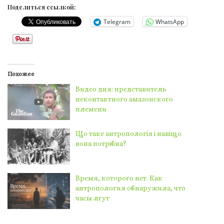
Поделиться ссылкой:
Telegram
WhatsApp
Похожее
Видео дня: представитель
неконтактного амазонского
племени
Що таке антропологія і навіщо
вона потрібна?
Время, которого нет. Как
антропология обнаружила, что
часы лгут