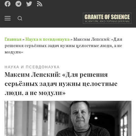
Перейти к содержимому
Search
Меню
Главная
»
Наука и псевдонаука
»
Максим Лепский: «Для
решения серьёзных задач нужны целостные люди, а не
модули»
НАУКА И ПСЕВДОНАУКА
Максим Лепский: «Для решения
серьёзных задач нужны целостные
люди, а не модули»