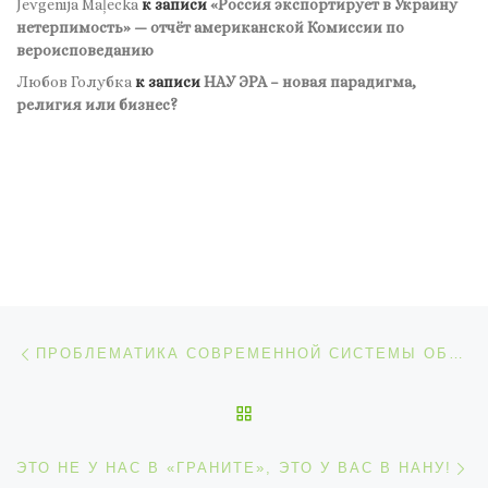
Jevgenija Maļecka
к записи
«Россия экспортирует в Украину
нетерпимость» — отчёт американской Комиссии по
вероисповеданию
Любов Голубка
к записи
НАУ ЭРА – новая парадигма,
религия или бизнес?
Навигация по записям
Предыдущая запись
ПРОБЛЕМАТИКА СОВРЕМЕННОЙ СИСТЕМЫ ОБРАЗОВАНИЯ ИЛИ КАНДИДАТОМ НАУК БЫТЬ “ПОПСОВО”?
ОБРАТНО К СПИСКУ ЗАП
С
ЭТО НЕ У НАС В «ГРАНИТЕ», ЭТО У ВАС В НАНУ!