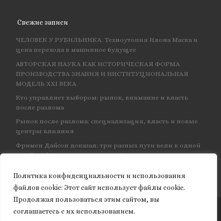
Свежие записи
ЧЕЛОВЕК У РУБИЛЬНИКА. Техноутопия Илона Маска и
цена перехода в машинное будущее
АВТОРСКАЯ НАУКА КАК ИСТОРИЧЕСКАЯ ФОРМА
ПРОИЗВОДСТВА ЗНАНИЯ И ИНСТИТУЦИОНАЛЬНАЯ
МОДЕЛЬ XXI ВЕКА
Кто управляет выбором: рынок, внимание и власть
после разлома
Рынок после разлома: специализация, власть и новые
центры влияния
Фримен Дайсон доказал: три разных пути вели к одной
и той же физике — и навсегда объединил КЭД
Политика конфиденциальности и использования
файлов сookie: Этот сайт использует файлы cookie.
Продолжая пользоваться этим сайтом, вы
соглашаетесь с их использованием.
© 2026
Granite of science
– Все права защищены