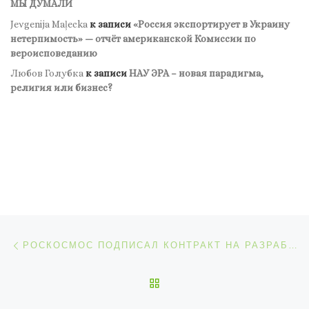
МЫ ДУМАЛИ
Jevgenija Maļecka
к записи
«Россия экспортирует в Украину
нетерпимость» — отчёт американской Комиссии по
вероисповеданию
Любов Голубка
к записи
НАУ ЭРА – новая парадигма,
религия или бизнес?
Навигация по записям
Предыдущая запись
РОСКОСМОС ПОДПИСАЛ КОНТРАКТ НА РАЗРАБОТКУ ПРОЕКТА МНОГОРАЗОВОЙ РАКЕТЫ-НОСИТЕЛЯ
ОБРАТНО К СПИСКУ ЗАП
С