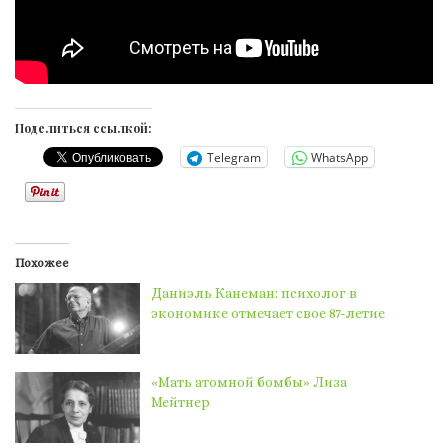
Поделиться ссылкой:
Telegram
WhatsApp
Похожее
Даниэль Канеман: психолог в
экономике отмечает свое 87-летие
«Мать атомной бомбы» Лиза
Мейтнер