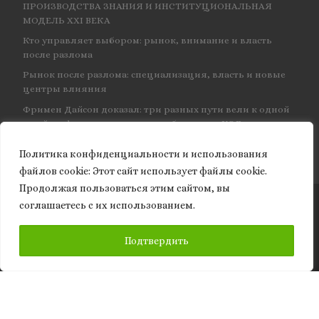
ПРОИЗВОДСТВА ЗНАНИЯ И ИНСТИТУЦИОНАЛЬНАЯ
МОДЕЛЬ XXI ВЕКА
Кто управляет выбором: рынок, внимание и власть
после разлома
Рынок после разлома: специализация, власть и новые
центры влияния
Фримен Дайсон доказал: три разных пути вели к одной
и той же физике — и навсегда объединил КЭД
Политика конфиденциальности и использования
файлов сookie: Этот сайт использует файлы cookie.
Продолжая пользоваться этим сайтом, вы
соглашаетесь с их использованием.
© 2026
Granite of science
– Все права защищены
ПОДПИСАТЬСЯ
Подтвердить