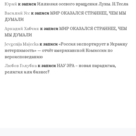
Юрий
к записи
Иллюзия осевого вращения Луны. Н.Тесла
Василий Усс
к записи
МИР ОКАЗАЛСЯ СТРАННЕЕ, ЧЕМ МЫ
ДУМАЛИ
Аркадий Хабчик
к записи
МИР ОКАЗАЛСЯ СТРАННЕЕ, ЧЕМ
МЫ ДУМАЛИ
Jevgenija Maļecka
к записи
«Россия экспортирует в Украину
нетерпимость» — отчёт американской Комиссии по
вероисповеданию
Любов Голубка
к записи
НАУ ЭРА – новая парадигма,
религия или бизнес?