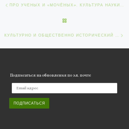
Навигация по записям
Предыдущая запись
ПРО УЧЕНЫХ И «МОЧЁНЫХ». КУЛЬТУРА НАУКИ. ИЛИ КТО ТАКОЙ УЧЕНЫЙ?
ОБРАТНО К СПИСКУ ЗАП
С
КУЛЬТУРНО И ОБЩЕСТВЕННО ИСТОРИЧЕСКИЙ ПРОЕКТ
Подписаться на обновления по эл. почте
Email адрес
ПОДПИСАТЬСЯ