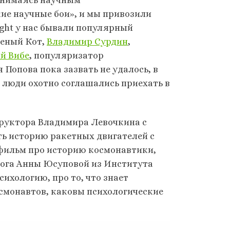
кие научные бои», и мы привозили
Night у нас бывали популярный
леный Кот,
Владимир Сурдин
,
й Вибе
, популяризатор
 Попова пока зазвать не удалось, в
 люди охотно соглашались приехать в
труктора Владимира Левочкина с
ь историю ракетных двигателей с
фильм про историю космонавтики,
лога Анны Юсуповой из Института
ихологию, про то, что знает
смонавтов, каковы психологические