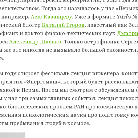
ветительством. Тогда это называлось у нас «Пермс
, например,
Асю Казанцеву
. Уже в формате Yuri’s 
ический блогер
Виталий Егоров
, известный как Зе
офизик и доктор физико-технических наук
Дмитри
оса
Александр Шаенко
. Только астрофизика Сергея
м же это никогда не вызывало большой сложности,
ь.
ом году откроет фестиваль лекция инженера-конс
приятия «Энергомаш», который будет рассказыват
язкой к Перми. Потом мы смотрим с обсуждением 
м у нас три самых главных события: лекция психо
ко-биологических проблем РАН про космическую пс
еменная психологическая наука про подготовку ко
кты пребывания людей в космосе.