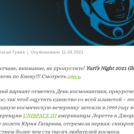
тасия Гужва
|
Опубликовано
11.04.2021
итчане, внимание, не пропустите!
Yuri’s Night 2021 G
ночи по Киеву!!! Смотреть
здесь
.
ий вариант отметить День космонавтики, приуроче
с, так чтоб ощутить единство со всей планетой – эт
одную космическую вечеринку затеяли в 1999 году в
еренции
UNISPACE III
американцы Лоретта и Джордж
 полета Юрия Гагарина, отгремела первая: синхронно
стием более чем ста тысяч любителей космоса.