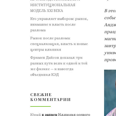
ИНСТИТУЦИОНАЛЬНАЯ
В это
МОДЕЛЬ XXI ВЕКА
собы
Кто управляет выбором: рынок,
Андже
внимание и власть после
разлома
празд
Рынок после разлома:
магна
специализация, власть и новые
завт
центры влияния
унив
Фримен Дайсон доказал: три
прово
разных пути вели к одной и той
же физике — и навсегда
объединил КЭД
СВЕЖИЕ
КОММЕНТАРИИ
Юрий
к записи
Иллюзия осевого