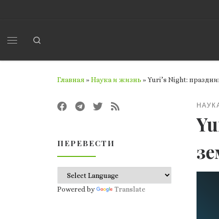
Перейти к содержимому
Search
Меню
Главная
»
Наука и жизнь
»
Yuri’s Night: праздн
НАУК
Yu
ПЕРЕВЕСТИ
зе
Powered by
Translate