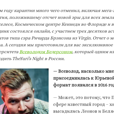
м году карантин много чего отменил, включая мега
тия, положившему отсчет новой эры для всех земля
лесе, Космическом центре Кеннеди во Флориде и в Л
ник состоялся онлайн, с участием трех десятков ас
тов типа сэра Ричарда Брэнсона из Virgin. Отчет о
ра. А сегодня мы приготовили для вас эксклюзивное
ерситета
Всеволодом Бедерсоном
, который одним и
дить TheYuri’s Night в России.
— Всеволод, насколько мне
присоединилась к Юрьевой
формат появился в 2016 го
— Может, это потому, что 
сфере известный город – хо
высадились Леонов и Беляе