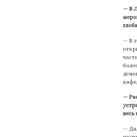
— В 
меро
глоб
— В 
откр
част
боле
демо
кафе
— Ра
устр
весь
— Да
науч