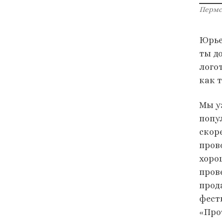
Пермск
Юрье
ты д
лого
как 
Мы уз
попу
скоре
прово
хоро
пров
прода
фест
«Про