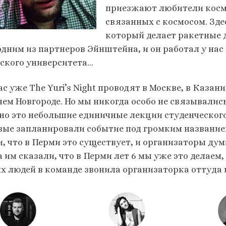
приезжают любители космо
связанных с космосом. Зде
который делает ракетные 
одним из партнеров Эйнштейна, и он работал у нас
ского университета…
с уже The Yuri’s Night проводят в Москве, в Казан
ем Новгороде. Но мы никогда особо не связывались
но это небольшие единичные лекции студенческого 
вые запланировали событие под громким названием T
и, что в Перми это существует, и организаторы дум
а им сказали, что в Перми лет 6 мы уже это делаем
х людей в команде звонила организаторка оттуда 