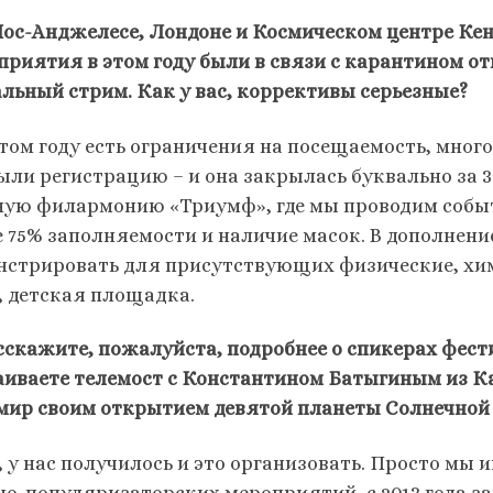
Лос-Анджелесе, Лондоне и Космическом центре Ке
приятия в этом году были в связи с карантином от
альный стрим. Как у вас, коррективы серьезные?
этом году есть ограничения на посещаемость, мног
ыли регистрацию – и она закрылась буквально за 3
ную филармонию «Триумф», где мы проводим событ
е 75% заполняемости и наличие масок. В дополнен
нстрировать для присутствующих физические, хими
, детская площадка.
сскажите, пожалуйста, подробнее о спикерах фест
аиваете телемост с Константином Батыгиным из К
 мир своим открытием девятой планеты Солнечной
, у нас получилось и это организовать. Просто мы
но-популяризаторских мероприятий, с 2013 года 