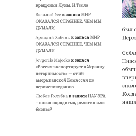
вращения Луны. Н.Тесла
Василий Усс
к записи
МИР
ОКАЗАЛСЯ СТРАННЕЕ, ЧЕМ МЫ
ДУМАЛИ
был 
Перм
Аркадий Хабчик
к записи
МИР
ОКАЗАЛСЯ СТРАННЕЕ, ЧЕМ МЫ
ДУМАЛИ
Сейча
Jevgenija Maļecka
к записи
Нижн
«Россия экспортирует в Украину
обыч
нетерпимость» — отчёт
впер
американской Комиссии по
знал
вероисповеданию
Когд
Любов Голубка
к записи
НАУ ЭРА
наши
– новая парадигма, религия или
бизнес?