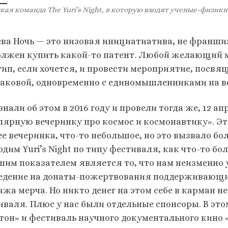
ая команда The Yuri’s Night, в которую входят ученые-физик
ва Ночь — это низовая инициатиатива, не франшиза
олжен купить какой-то патент. Любой желающий м
тип, если хочется, и провести мероприятие, посвя
таковой, одновременно с единомышленниками на в
нали об этом в 2016 году и провели тогда же, 12 ап
лярную вечеринку про космос и космонавтику». Э
е вечеринка, что-то небольшое, но это вызвало бо
дим Yuri’s Night по типу фестиваля, как что-то бо
шим показателем является то, что нам неизменно 
едение на донаты-пожертвования поддерживающих
жа мерча. Но никто денег на этом себе в карман не
иваля. Плюс у нас были отдельные спонсоры. В это
тон» и фестиваль научного документального кино «