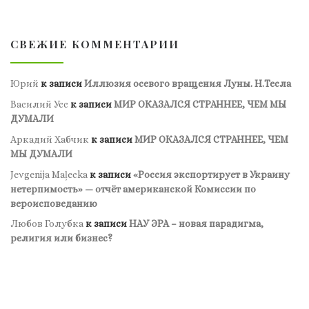
СВЕЖИЕ КОММЕНТАРИИ
Юрий
к записи
Иллюзия осевого вращения Луны. Н.Тесла
Василий Усс
к записи
МИР ОКАЗАЛСЯ СТРАННЕЕ, ЧЕМ МЫ
ДУМАЛИ
Аркадий Хабчик
к записи
МИР ОКАЗАЛСЯ СТРАННЕЕ, ЧЕМ
МЫ ДУМАЛИ
Jevgenija Maļecka
к записи
«Россия экспортирует в Украину
нетерпимость» — отчёт американской Комиссии по
вероисповеданию
Любов Голубка
к записи
НАУ ЭРА – новая парадигма,
религия или бизнес?