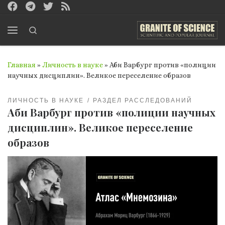
Перейти к содержимому
Search
Меню
Главная
»
Личность в науке
»
Аби Варбург против «полиции
научных дисциплин». Великое переселение образов
ЛИЧНОСТЬ В НАУКЕ
РАЗДЕЛ РАССЛЕДОВАНИЙ
Аби Варбург против «полиции научных
дисциплин». Великое переселение
образов