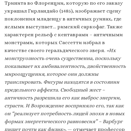
Тринита во Флоренции, которую по его заказу
украшал Гирландайо (1485), изображает сцену
поклонения младенцу в античных руинах, где
яслыми выступает… римский саркофаг. Также
характерен рельеф с кентаврами – античными
монстрами, которых Сассетти избрал в
качестве своего геральдического зверя.
«Их
монструозность очень существенна, поскольку
показывает их амбивалентность, двойственность
мироощущения, которое они должны
транслировать. Фигуры находятся в состоянии
предельного аффекта. Свободный жест –
античность разрешила его как выброс энергии,
страсти. И Возрождение восприняло его, так как
он “реализует потребность людей эпохи в новых
формах энергетического равновесия”
– Варбург
пишет почти как физик»,
— отмечает профессор