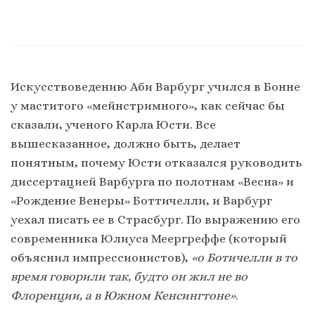
Искусствоведению Аби Варбург учился в Бонне
у маститого «мейнстримного», как сейчас бы
сказали, ученого Карла Юсти. Все
вышесказанное, должно быть, делает
понятным, почему Юсти отказался руководить
диссертацией Варбурга по полотнам «Весна» и
«Рождение Венеры» Боттичелли, и Варбург
уехал писать ее в Страсбург. По выражению его
современника Юлиуса Меергреффе (который
объяснил импрессионистов),
«о Ботичелли в то
время говорили так, будто он жил не во
Флоренции, а в Южном Кенсингтоне»
.