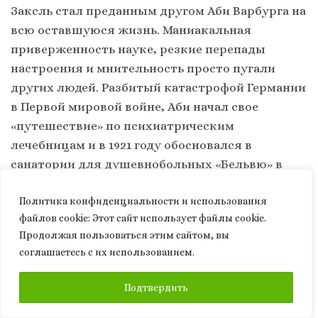
Заксль стал преданным другом Аби Варбурга на
всю оставшуюся жизнь. Маниакальная
приверженность науке, резкие перепады
настроения и мнительность просто пугали
других людей. Разбитый катастрофой Германии
в Первой мировой войне, Аби начал свое
«путешествие» по психиатрическим
лечебницам и в 1921 году обосновался в
санатории для душевнобольных «Бельвю» в
швейцарском Кройцлингене, на южном берегу
Боденского озера. В послеобеденное время
Политика конфиденциальности и использования
файлов сookie: Этот сайт использует файлы cookie.
панические атаки и мания преследования
Продолжая пользоваться этим сайтом, вы
отпускали его на несколько часов. Фриц Заксль
соглашаетесь с их использованием.
договорился с лечащим врачом, что если
Варбург сможет прочитать связную лекцию
ПОДПИСАТЬСЯ
Подтвердить
для персонала, то сможет вернуться домой. 25
апреля 1923 года он прочел лекцию о змеином