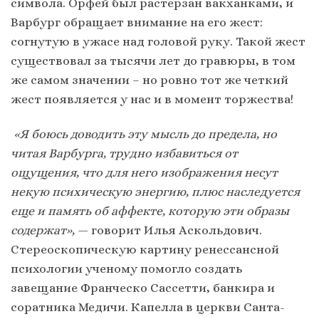
символа. Орфей был растерзан вакханками, и
Варбург обращает внимание на его жест:
согнутую в ужасе над головой руку. Такой жест
существовал за тысячи лет до гравюры, в том
же самом значении – но ровно тот же четкий
жест появляется у нас и в момент торжества!
«Я боюсь доводить эту мысль до предела, но
читая Варбурга, трудно избавиться от
ощущения, что для него изображения несут
некую психическую энергию, плюс наследуется
еще и память об аффекте, которую эти образы
содержат»,
— говорит Илья Аскольдович.
Стереоскопическую картину ренессансной
психологии ученому помогло создать
завещание Франческо Сассетти, банкира и
соратника Медичи. Капелла в церкви Санта-