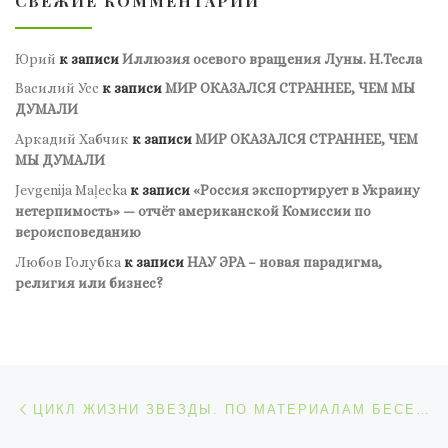
СВЕЖИЕ КОММЕНТАРИИ
Юрий
к записи
Иллюзия осевого вращения Луны. Н.Тесла
Василий Усс
к записи
МИР ОКАЗАЛСЯ СТРАННЕЕ, ЧЕМ МЫ
ДУМАЛИ
Аркадий Хабчик
к записи
МИР ОКАЗАЛСЯ СТРАННЕЕ, ЧЕМ
МЫ ДУМАЛИ
Jevgenija Maļecka
к записи
«Россия экспортирует в Украину
нетерпимость» — отчёт американской Комиссии по
вероисповеданию
Любов Голубка
к записи
НАУ ЭРА – новая парадигма,
религия или бизнес?
Навигация по записям
Предыдущая запись
ЦИКЛ ЖИЗНИ ЗВЕЗДЫ. ПО МАТЕРИАЛАМ БЕСЕДЫ С И.Л. АНДРОНОВЫМ В КУЛУАРАХ