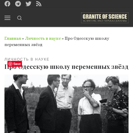
Перейти к содержимому
Search
Меню
Главная
»
Личность в науке
»
Про Одесскую школу
переменных звёзд
ЛИЧНОСТЬ В НАУКЕ
Save
Про Одесскую школу переменных звёзд