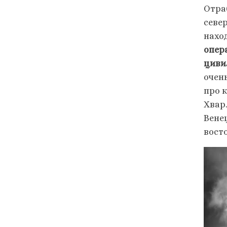
Отра
севе
нахо
опер
циви
очен
про 
Хвар
Вене
вост