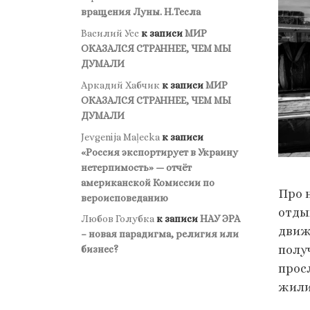
вращения Луны. Н.Тесла
Василий Усс
к записи
МИР
ОКАЗАЛСЯ СТРАННЕЕ, ЧЕМ МЫ
ДУМАЛИ
Аркадий Хабчик
к записи
МИР
ОКАЗАЛСЯ СТРАННЕЕ, ЧЕМ МЫ
ДУМАЛИ
Jevgenija Maļecka
к записи
«Россия экспортирует в Украину
нетерпимость» — отчёт
американской Комиссии по
Про 
вероисповеданию
отды
Любов Голубка
к записи
НАУ ЭРА
движ
– новая парадигма, религия или
полу
бизнес?
прос
жили