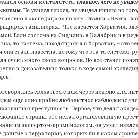
мания основы менталитета,
главное, чего не увид
логемы
. Не увидел героев, не увидел ничего из то
ставлено в экспедициях по югу Италии: «Беати Пао
 рыцарях тамплиерах… Что касается Хорватии, зде
емой. Если система на Сицилии, в Калабрии и в ряд
тна, то система, находящаяся в Хорватии, – это сек
ы она стала известна, потому что эта та система,
ла очень много своих вопросов. Но все станет пон
ретно и доказательно только в ходе самой экспед
цев.
оговорились связаться с ним через неделю для инте
едем еще одно крайне любопытное наблюдение учен
низованная преступность! Первое, что делал акаде
едованию страны, это искал организованную прест
нанным экспертом-криминологом, он умеет извлек
е данные о территории, которых ни в каком архиве