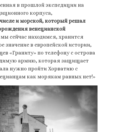
ченная в прошлой экспедиции на
едиционного корпуса,
числе и морской, который решал
порождения венецианской
де мы сейчас находимся, хранится
е значение в европейской истории,
цев «Граниту» по телефону с острова
видимую армию, которая защищает
чала нужно пройти Хорватию с
енецианцам как морякам равных нет!»