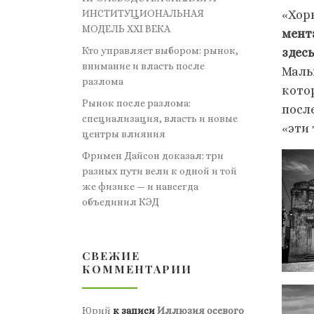
«Хор
ИНСТИТУЦИОНАЛЬНАЯ
МОДЕЛЬ XXI ВЕКА
мент
Кто управляет выбором: рынок,
здес
внимание и власть после
Маль
разлома
кото
Рынок после разлома:
после
специализация, власть и новые
«эти
центры влияния
Фримен Дайсон доказал: три
разных пути вели к одной и той
же физике — и навсегда
объединил КЭД
СВЕЖИЕ
КОММЕНТАРИИ
Юрий
к записи
Иллюзия осевого