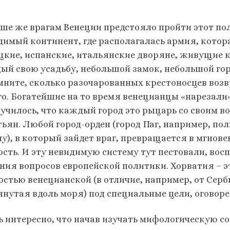
уше же врагам Венеции предстояло пройти этот п
димый континент, где располагалась армия, котора
цкие, испанские, итальянские дворяне, живущие
ый свою усадьбу, небольшой замок, небольшой гор
мните, сколько разочарованных крестоносцев возвра
го. Богатейшие на то время венецианцы «нарезали»
лучилось, что каждый город это рыцарь со своим 
тьян. Любой город-орден (город Паг, например, 
ну), в который зайдет враг, превращается в мгнове
ость. И эту невидимую систему тут пестовали, вос
ния вопросов европейской политики. Хорватия – э
остью венецианской (в отличие, например, от Серб
янутая вдоль моря) под специальные цели, оговор
ь интересно, что начав изучать мифологическую 