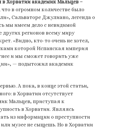
ел в Хорватии академик Мальцев –
го, что в огромном количестве было
ли», Сальваторе Джулиано, легенда о
сь мы имеем дело с невидимой
е других регионов всему миру
рет. «Видно, кто-то очень не хотел,
 руками которой Испанская империя
ятнее и мы сможет говорить уже
иции», — подытожил академик
рвью. А пока, в конце этой статьи,
ого: в Хорватии отсутствует
мик Мальцев, приступая к
упность в Хорватии. Являясь
ать из информации о преступности
 или музее не сыщешь. Но в Хорватии