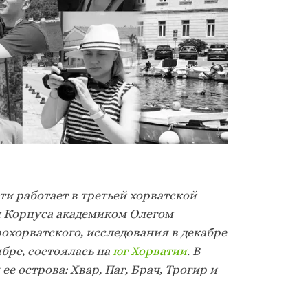
и работает в третьей хорватской
м Корпуса академиком Олегом
хорватского, исследования в декабре
ябре, состоялась на
юг Хорватии
. В
е острова: Хвар, Паг, Брач, Трогир и