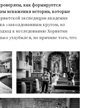
 проверяем, как формируется
хем искажения истории, которые
хорватской экспедиции академик
ека «заколдованным кругом, из
подход к исследованию Хорватии
ько углубился, по причине того, что