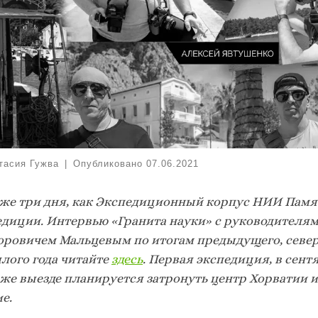
тасия Гужва
|
Опубликовано
07.06.2021
уже три дня, как Экспедиционный корпус НИИ Памят
едиции. Интервью «Гранита науки» с руководителя
оровичем Мальцевым по итогам предыдущего, северо
лого года читайте
здесь
. Первая экспедиция, в сент
же выезде планируется затронуть центр Хорватии и е
ие.