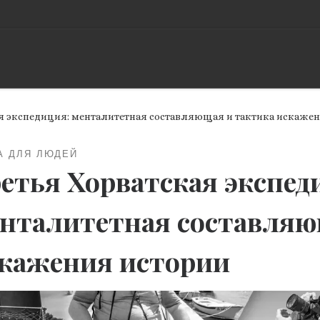
я экспедиция: менталитетная составляющая и тактика искаже
А ДЛЯ ЛЮДЕЙ
етья Хорватская экспед
нталитетная составляю
кажения истории