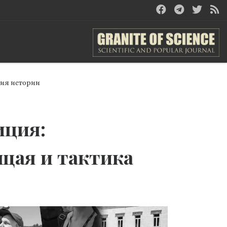
ния истории
иция:
щая и тактика