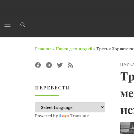
Перейти к содержимому
Search
Меню
Главная
»
Наука для людей
»
Третья Хорватска
НАУК
Тр
ПЕРЕВЕСТИ
ме
ис
Powered by
Translate