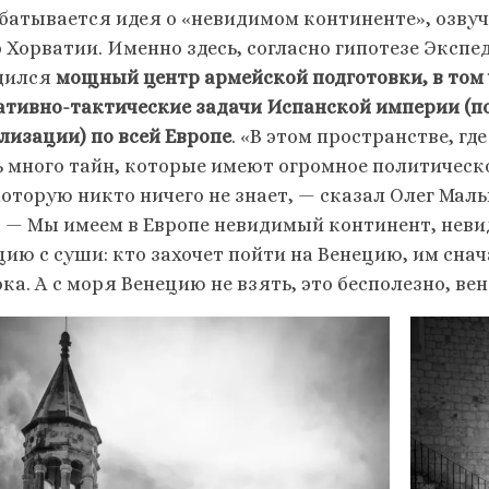
батывается идея о «невидимом континенте», озву
р Хорватии. Именно здесь, согласно гипотезе Эксп
дился
мощный центр армейской подготовки, в том 
ативно-тактические задачи Испанской империи (
лизации) по всей Европе
. «В этом пространстве, г
ь много тайн, которые имеют огромное политическо
которую никто ничего не знает, — сказал Олег Маль
. — Мы имеем в Европе невидимый континент, не
цию с суши: кто захочет пойти на Венецию, им сна
ока. А с моря Венецию не взять, это бесполезно, в