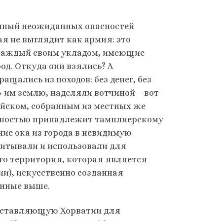
олный неожиданных опасностей
я не выглядит как армия: это
 каждый своим укладом, имеющие
од. Откуда они взялись? А
щались из походов: без денег, без
 им землю, наделяли вотчиной – вот
войском, собранным из местных же
полностью принадлежит тамплиерскому
ние ока из города в невидимую
питывали и использовали для
то территория, которая является
ии), искусственно созданная
енные выше.
составляющую Хорватии для