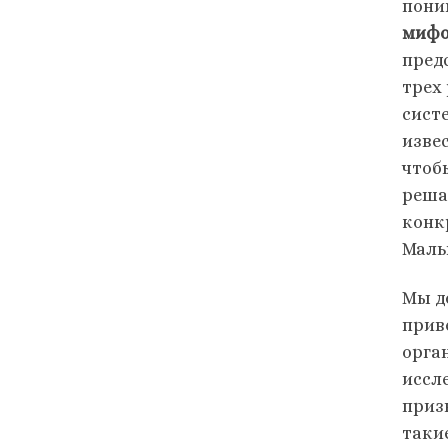
пони
мифо
пред
трех
сист
извес
чтоб
реша
конк
Маль
Мы д
прив
орга
иссл
приз
таки