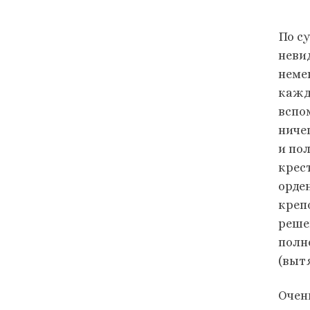
По с
неви
неме
кажд
вспо
ниче
и по
крес
орде
креп
реше
полн
(выт
Очен