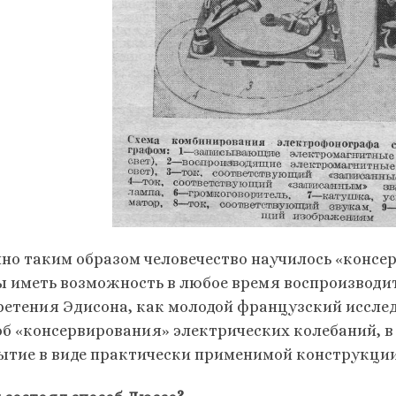
но таким образом человечество научилось «консер
ы иметь возможность в любое время воспроизводить
ретения Эдисона, как молодой французский исследо
об «консервирования» электрических колебаний, в а
ытие в виде практически применимой конструкции