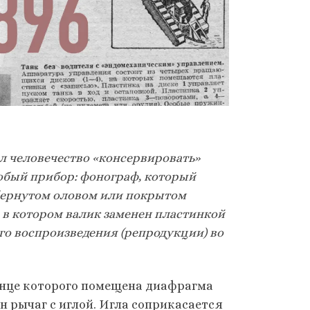
л человечество «консервировать»
собый прибор: фонограф, который
обернутом оловом или покрытом
 в котором валик заменен пластинкой
го воспроизведения (репродукции) во
онце которого помещена диафрагма
 рычаг с иглой. Игла соприкасается