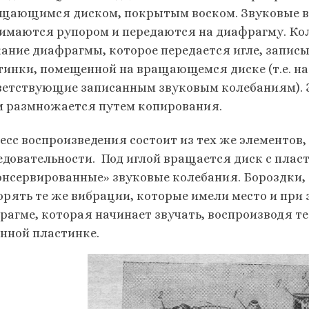
ащающимся диском, покрытым воском. Звуковые в
имаются рупором и передаются на диафрагму. Ко
ание диафрагмы, которое передается игле, запис
тинки, помещенной на вращающемся диске (т.е. на
ветствующие записанным звуковым колебаниям). Э
м размножается путем копирования.
есс воспроизведения состоит из тех же элементов
едовательности. Под иглой вращается диск с плас
онсервированные» звуковые колебания. Бороздки, 
орять те же вибрации, которые имели место и при
рагме, которая начинает звучать, воспроизводя те
анной пластинке.