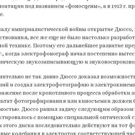
лоатации под названием «фоносцены», а в 1913 г. 
е.
чалу империалистической войны открытие Дюссо, 
ствования, все же еще не было настолько разработ
ной технике. Поэтому его дальнейшее развитие пре
г., когда электрофонограф начал постепенно вытес
ническую звукозаписывающую и звуковоспроизв
нительно не так давно Дюссо доказал возможност
ний и создал электрофотографию и электрокинемат
ражение после кропотливого процесса обработки з
льтат фотографирования или киносъемки должен 
мостью. Дюссо рашил задачу следующим образом:
ктировалось с помощью специальной оптической с
и этого диска последовательно действуют на тот 
овые колебания в электроток соответствующей час