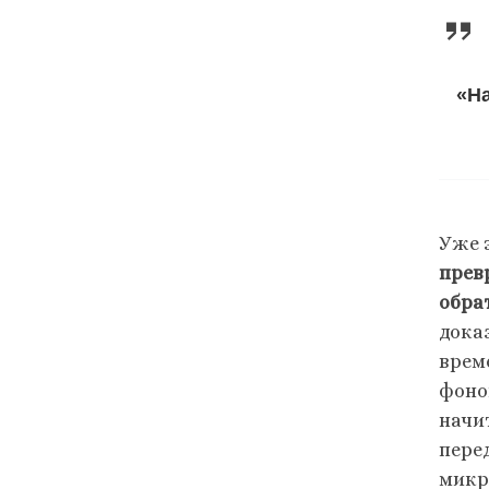
«Н
Уже 
прев
обра
дока
врем
фоно
начи
пере
микр