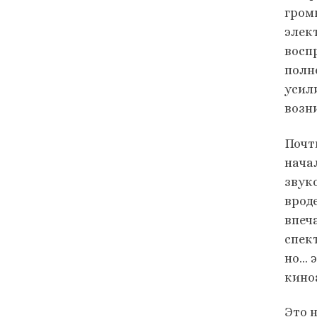
гром
элек
восп
полн
усил
возн
Почт
нача
звук
врод
впеч
спек
но… 
кино
Это 