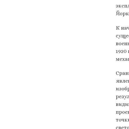
эксп
Йорк
К на
суще
воен
1920 
меха
Срав
явле
изоб
резу
види
прое
точк
свет