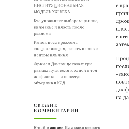
с вр
ИНСТИТУЦИОНАЛЬНАЯ
МОДЕЛЬ XXI ВЕКА
прин
дрож
Кто управляет выбором: рынок,
внимание и власть после
плас
разлома
соот
Рынок после разлома:
зате
специализация, власть и новые
центры влияния
Проц
Фримен Дайсон доказал: три
посл
разных пути вели к одной и той
«зак
же физике — и навсегда
повт
объединил КЭД
диаф
на д
СВЕЖИЕ
КОММЕНТАРИИ
Юрий
к записи
Иллюзия осевого