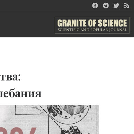
тва:
лебания