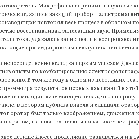
коговоритель. Микрофон воспринимал звуковые ко
трические, записывающий прибор – электромагнит 
роизводящий повторял весь процесс в обратном по
остью восстанавливал записанный звук. Применя
ители тока, удавалось записывать и воспроизводи
икающие при медицинском выслушивании биения с
и непосредственно вслед за первым успехом Дюссо 
лись опыты по комбинированию электрофонографа
овое кино. В том же году в одном из небольших те
е проммотра результатов первых изысканий в этой
атлениями, один из очевидцев писал, что он прис
такле, в котором публика видела и слышала орато
этот оратор был только изображением, движения 
аппаратом, а слова – записаны на валике электро
новое детище Дюссо продолжало развиваться и в 19