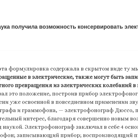
аука получила возможность консервировать элек
эта формулировка содержала в скрытом виде ту мы
ращенные в электрические, также могут быть запи
тного превращения из электрических колебаний в
зал это положение, построив прибор электрофоног
ени уже освоенной в повседневном применении з
графа и граммофона, — электрофонограф Дюссо, по
тельный интерес, благодаря совершенно новым в
д наукой. Электрофонограф заключал в себе 4 осно
офон; записывающий прибор; воспроизводящий п