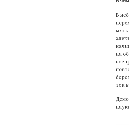
В че
В не
пере
мягк
элек
начи
на о
восп
повт
боро
ток 
Демо
наук