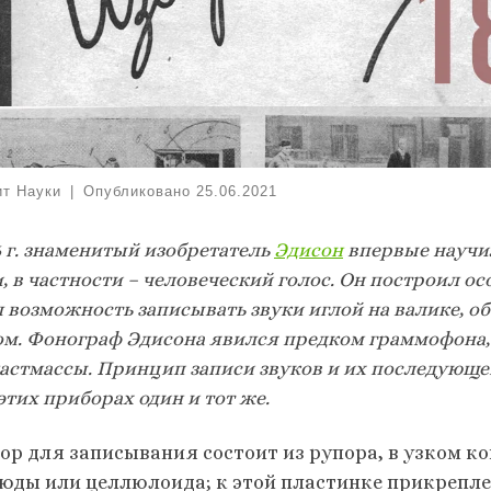
ит Науки
|
Опубликовано
25.06.2021
6 г. знаменитый изобретатель
Эдисон
впервые научи
, в частности – человеческий голос. Он построил о
л возможность записывать звуки иглой на валике, 
ом. Фонограф Эдисона явился предком граммофона,
ластмассы. Принцип записи звуков и их последующе
этих приборах один и тот же.
ор для записывания состоит из рупора, в узком к
люды или целлюлоида; к этой пластинке прикреплен