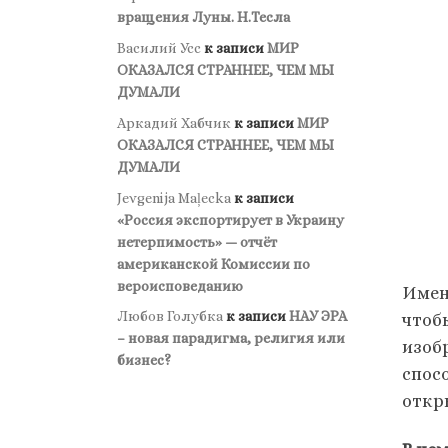
вращения Луны. Н.Тесла
Василий Усс
к записи
МИР
ОКАЗАЛСЯ СТРАННЕЕ, ЧЕМ МЫ
ДУМАЛИ
Аркадий Хабчик
к записи
МИР
ОКАЗАЛСЯ СТРАННЕЕ, ЧЕМ МЫ
ДУМАЛИ
Jevgenija Maļecka
к записи
«Россия экспортирует в Украину
нетерпимость» — отчёт
американской Комиссии по
вероисповеданию
Имен
Любов Голубка
к записи
НАУ ЭРА
чтоб
– новая парадигма, религия или
изоб
бизнес?
спос
откр