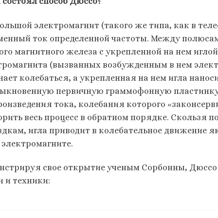
м состоял способ Дюссо?
большой электромагнит (такого же типа, как в те
менный ток определенной частоты. Между полюса
ого магнитного железа с укрепленной на нем игло
тромагнита (вызванных возбужденным в нем электр
нает колебаться, а укрепленная на нем игла нанос
быкновенную первичную граммофонную пластинку
роизведения тока, колебания которого «законсерв
орить весь процесс в обратном порядке. Скользя п
здкам, игла приводит в колебательное движение я
в электромагните.
нстрируя свое открытие ученым Сорбонны, Дюссо 
и и техники: