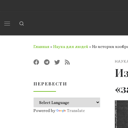
Перейти к содержимому
Search
Меню
Главная
»
Наука для людей
»
Из истории изобр
НАУК
Из
ПЕРЕВЕСТИ
«з
Powered by
Translate