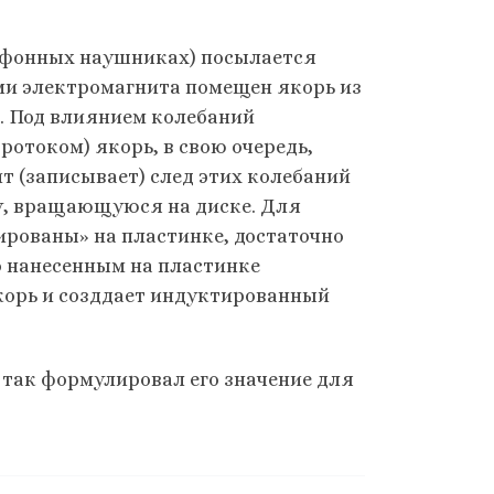
лефонных наушниках) посылается
ми электромагнита помещен якорь из
й. Под влиянием колебаний
отоком) якорь, в свою очередь,
ит (записывает) след этих колебаний
, вращающуюся на диске. Для
ированы» на пластинке, достаточно
о нанесенным на пластинке
корь и созддает индуктированный
так формулировал его значение для