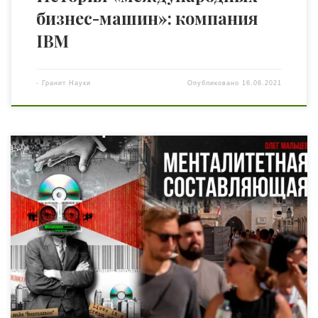
бизнес-машин»: компания
IBM
-
Гранит Науки
Опубликовано
16.06.2021
Академик Мальцев в экспедиции по хорватским
островам подходит к финишной черте ключевого
запланированного исследования, результатом
которого станет книга под заглавием «Менталитетная
составляющая». Менталитет не как абстрактная
категория, а система с мифологемой в базисе, в 21 веке
выступает главным препятствием на пути человека при
разрешении жизненных задач. Так, не зная природы и
сути […]