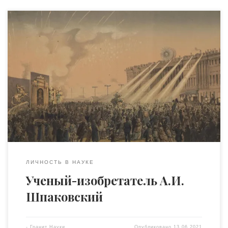
Александр Ильич Шпаковский – крупный деятель
русской технической общественности, один из
выдающихся изобретателей во многих отраслях
техники. Ему принадлежит заслуга изобретения и
технического усовершенствования ряда
электротехнических приборов, паровых котлов,
пожарных локомобилей, светосигнальных приборов,
взрывчатых веществ и др. Родился он в семье дворян
Смоленской губернии в 1823 г. В 1839-м, окончив […]
ЛИЧНОСТЬ В НАУКЕ
Ученый-изобретатель А.И.
Шпаковский
-
Гранит Науки
Опубликовано
13.06.2021