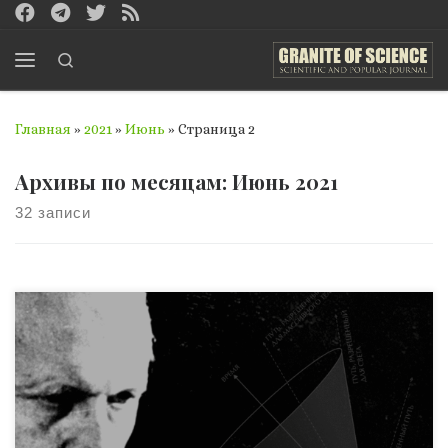
Перейти к содержимому
Search
Меню
Главная
»
2021
»
Июнь
»
Страница 2
Архивы по месяцам:
Июнь 2021
32 записи
Впервые проблема Осевого времени была поставлена в
классической немецкой философии (Фихте, Гегелем,
Шеллингом). Упоминая об этом, К. Ясперс справедливо
подвергает концепцию своих предшественников
серьезной критике и прежде всего за ее ограниченно-
региональный, а не всемирно-исторический характер: