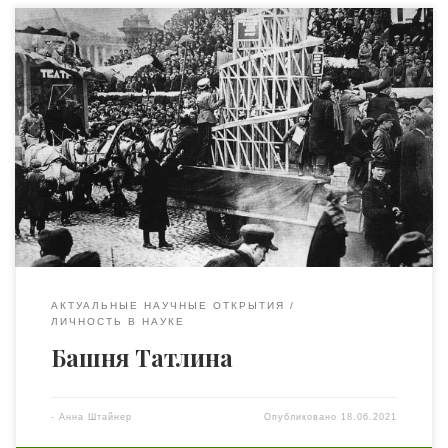
«Невзятая высота», «Вавилонская башня коммунизма»,
«вечный символ конструктивизма» — какими только
эпитетами не награждают Башню Татлина. Она была
спроектирована в 1919 году архитектором Владимиром
Евграфовичем Татлиным как монументальный
памятник, посвящённый III Интернационалу. Его метод
создания грандиозной железной башни сильно
отличается от традиционных методов архитектурного
проектирования и до сих пор до конца не […]
АКТУАЛЬНЫЕ НАУЧНЫЕ ОТКРЫТИЯ
ЛИЧНОСТЬ В НАУКЕ
Башня Татлина
-
Анна Штайнер
Опубликовано
18.06.2021