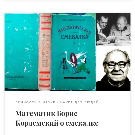
Кто никогда не держал в руках книгу «Математическая
смекалка» Кордемского, вряд ли имеет какое-то
отношение к математике. Замечательный
популяризатор этой науки Борис Анастасьевич
Кордемский посвятил своему любимому предмету еще
и другие книги: «Математика изучает случайности»,
«Увлечь школьников математикой», «Великие жизни в
математике», «Удивительный мир чисел», «Геометрия
помогает арифметике», «Удивительный квадрат» […]
ЛИЧНОСТЬ В НАУКЕ
НАУКА ДЛЯ ЛЮДЕЙ
Математик Борис
Кордемский о смекалке