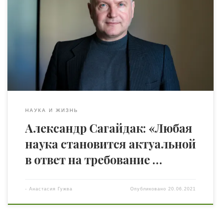
общества, руководителем ассоциации «Теурунг»,
академиком Европейской академии наук Украины
Александром Сагайдаком на тему менталитета и его
исследований в мировой науке. — Александр
Николаевич, как по-Вашему, когда в человеческой
истории люди начали обращать внимание и учитывать
менталитетную составляющую? Особенности
человеческого менталитета с успехом […]
НАУКА И ЖИЗНЬ
Александр Сагайдак: «Любая
наука становится актуальной
в ответ на требование …
-
Анастасия Гужва
Опубликовано
20.06.2021