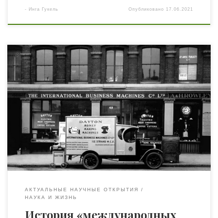
-
Инга Гукель
Опубликовано
17.06.2021
16 июня 1911 года в Нью-Йорке была основана компания
Computing-Tabulating-Recording Company (CTR), в 1924-м
переименованная в IBM. В 1950-х компания получила
еще одно название, правда, неофициальное — Big Blue,
за дресс-код сотрудников синего цвета. В 1972 году был
представлен обновлённый логотип компании, буквы из
синих полосок, используемый до настоящего времени.
[…]
АКТУАЛЬНЫЕ НАУЧНЫЕ ОТКРЫТИЯ
НАУКА И ЖИЗНЬ
История «международных