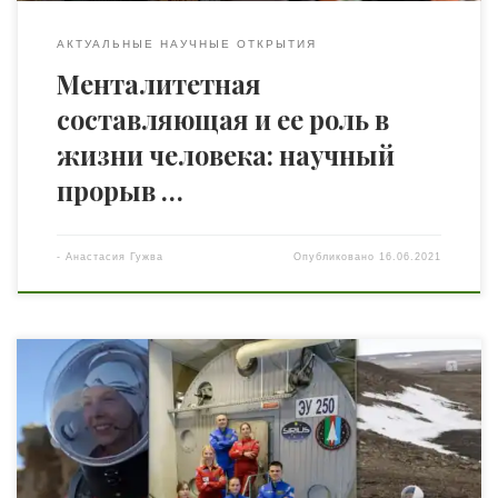
АКТУАЛЬНЫЕ НАУЧНЫЕ ОТКРЫТИЯ
Менталитетная
составляющая и ее роль в
жизни человека: научный
прорыв …
-
Анастасия Гужва
Опубликовано
16.06.2021
К любому делу стоит подходить как к полету в космос.
Рассказ Анастасии Степановой о ее профессии –
испытателя в Марсианской программе – мы
публиковали на День космонавтики. Два месяца спустя