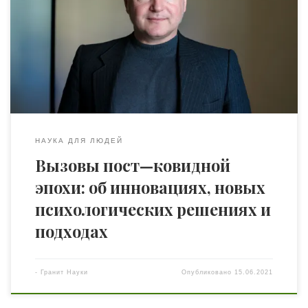
психологические последствия пандемии мы будем
преодолевать еще не одно десятилетие. Американская
психологическая ассоциация особое внимание уделяет
тренировке своих коучей для борьбы с тревожными
расстройствами, обсессивно-компульсивными
расстройствами, посттравматическим стрессовым
расстройством и другими симптомами, […]
НАУКА ДЛЯ ЛЮДЕЙ
Вызовы пост—ковидной
эпохи: об инновациях, новых
психологических решениях и
подходах
-
Гранит Науки
Опубликовано
15.06.2021