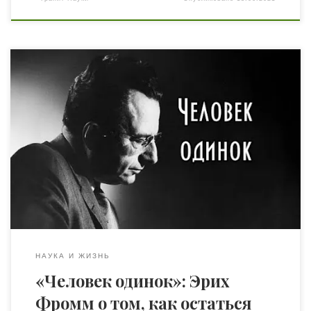
В эссе «Человек одинок» Эрих Фромм размышляет
об одиночестве человека в мире всеобъемлющего
потребления, о рассогласовании между двумя
полюсами человеческого существования — «быть
и обладать», а также о неиссякаемом стремлении
человека к преодолению рутины и осмыслению
важнейших явлений бытия, которое раньше находило
свое выражение в искусстве и религии, а сегодня
принимает формы интереса к преступным хроникам,
любви к спорту и увлечения примитивными
любовными историями. Работы […]
НАУКА И ЖИЗНЬ
«Человек одинок»: Эрих
Фромм о том, как остаться