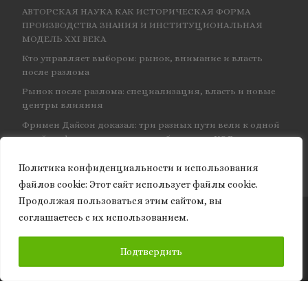
АВТОРСКАЯ НАУКА КАК ИСТОРИЧЕСКАЯ ФОРМА
ПРОИЗВОДСТВА ЗНАНИЯ И ИНСТИТУЦИОНАЛЬНАЯ
МОДЕЛЬ XXI ВЕКА
Кто управляет выбором: рынок, внимание и власть
после разлома
Рынок после разлома: специализация, власть и новые
центры влияния
Фримен Дайсон доказал: три разных пути вели к одной
и той же физике — и навсегда объединил КЭД
Политика конфиденциальности и использования
файлов сookie: Этот сайт использует файлы cookie.
Продолжая пользоваться этим сайтом, вы
соглашаетесь с их использованием.
© 2026
Granite of science
– Все права защищены
ПОДПИСАТЬСЯ
Подтвердить