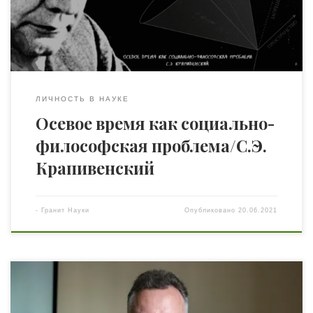
под Осевым временем они понимали по сути дела
время возникновения христианства и его
триумфального шествия […]
ЛИЧНОСТЬ В НАУКЕ
Осевое время как социально-
философская проблема/С.Э.
Крапивенский
-
Гранит Науки
Опубликовано
20.06.2021
Представляем вниманию читателей интервью с
председателем Одесского психолого-философского