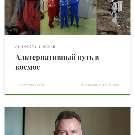
в интервью «Граниту науки» Анастасия рассказала свою
историю с самого начала. Космонавт начинался в СССР
рано: если ты не пришел […]
ЛИЧНОСТЬ В НАУКЕ
Альтернативный путь в
космос
-
Анастасия Гужва
Опубликовано
16.06.2021
Социетальный дистресс, кризис биоэтики, плагофобия
и другие последствия COVIDа: классификация и
решение Эксперты всего мира сходятся в прогнозе, что