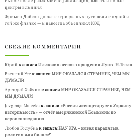
Рынок после разлома: специализация, власть и новые
центры влияния
Фримен Дайсон доказал: три разных пути вели к одной и
той же физике — и навсегда объединил КЭД
СВЕЖИЕ КОММЕНТАРИИ
Юрий
к записи
Иллюзия осевого вращения Луны. Н.Тесла
Василий Усс
к записи
МИР ОКАЗАЛСЯ СТРАННЕЕ, ЧЕМ МЫ
ДУМАЛИ
Аркадий Хабчик
к записи
МИР ОКАЗАЛСЯ СТРАННЕЕ, ЧЕМ
МЫ ДУМАЛИ
Jevgenija Maļecka
к записи
«Россия экспортирует в Украину
нетерпимость» — отчёт американской Комиссии по
вероисповеданию
Любов Голубка
к записи
НАУ ЭРА – новая парадигма,
религия или бизнес?