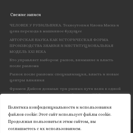
Свежие записи
ЧЕЛОВЕК У РУБИЛЬНИКА. Техноутопия Илона Маска и
цена перехода в машинное будущее
АВТОРСКАЯ НАУКА КАК ИСТОРИЧЕСКАЯ ФОРМА
ПРОИЗВОДСТВА ЗНАНИЯ И ИНСТИТУЦИОНАЛЬНАЯ
МОДЕЛЬ XXI ВЕКА
Кто управляет выбором: рынок, внимание и власть
после разлома
Рынок после разлома: специализация, власть и новые
центры влияния
Фримен Дайсон доказал: три разных пути вели к одной
и той же физике — и навсегда объединил КЭД
Политика конфиденциальности и использования
файлов сookie: Этот сайт использует файлы cookie.
Продолжая пользоваться этим сайтом, вы
соглашаетесь с их использованием.
© 2026
Granite of science
– Все права защищены