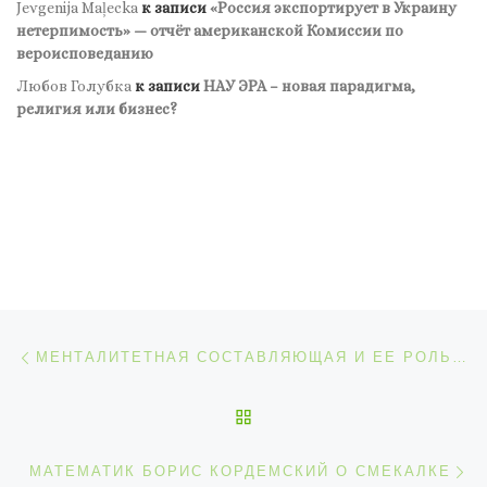
Jevgenija Maļecka
к записи
«Россия экспортирует в Украину
нетерпимость» — отчёт американской Комиссии по
вероисповеданию
Любов Голубка
к записи
НАУ ЭРА – новая парадигма,
религия или бизнес?
Навигация по записям
Предыдущая запись
МЕНТАЛИТЕТНАЯ СОСТАВЛЯЮЩАЯ И ЕЕ РОЛЬ В ЖИЗНИ ЧЕЛОВЕКА: НАУЧНЫЙ ПРОРЫВ УЧЁНОГО ОЛЕГА МАЛЬЦЕВА!
ОБРАТНО К СПИСКУ ЗАП
С
МАТЕМАТИК БОРИС КОРДЕМСКИЙ О СМЕКАЛКЕ