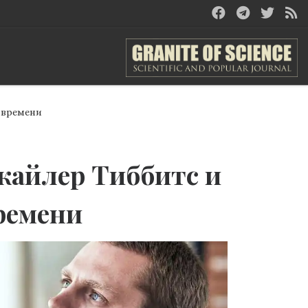
м времени
кайлер Тиббитс и
ремени