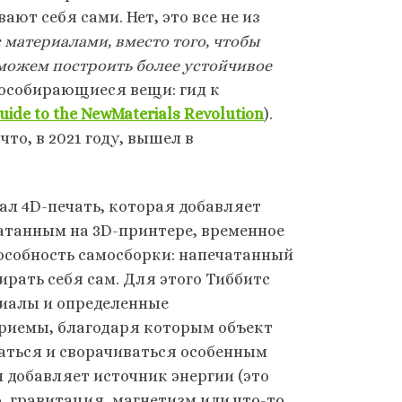
ют себя сами. Нет, это все не из
 материалами, вместо того, чтобы
 можем построить более устойчивое
мособирающиеся вещи: гид к
Guide to the NewMaterials Revolution
).
то, в 2021 году, вышел в
ал 4D-печать, которая добавляет
атанным на 3D-принтере, временное
особность самосборки: напечатанный
ирать себя сам. Для этого Тиббитс
риалы и определенные
риемы, благодаря которым объект
аться и сворачиваться особенным
н добавляет источник энергии (это
, гравитация, магнетизм или что-то