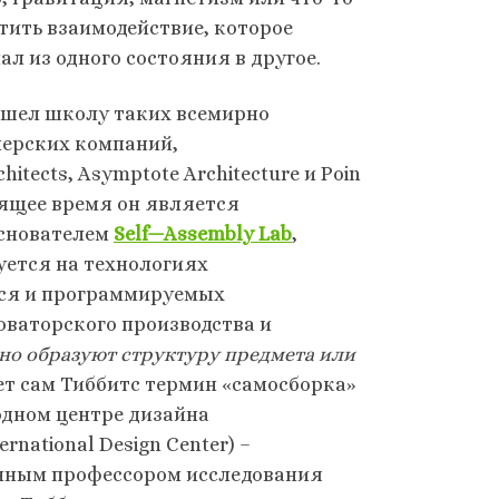
стить взаимодействие, которое
ал из одного состояния в другое.
ошел школу таких всемирно
нерских компаний,
hitects, Asymptote Architecture и Poin
тоящее время он является
основателем
Self
—
Assembly
Lab
,
ется на технологиях
ся и программируемых
ваторского производства и
но образуют структуру предмета или
ет сам Тиббитс термин «самосборка»
одном центре дизайна
rnational Design Center) –
анным профессором исследования