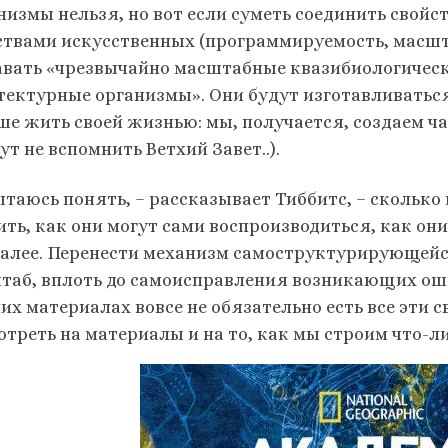
низмы нельзя, но вот если суметь соединить свойс
ствами искусственных (программируемость, масшт
авать «чрезвычайно масштабные квазибиологическ
тектурные организмы». Они будут изготавливать
ше жить своей жизнью: мы, получается, создаем ча
ут не вспомнить Ветхий Завет..).
ытаюсь понять, – рассказывает Тиббитс, – скольк
ть, как они могут сами воспроизводиться, как они
далее. Перенести механизм самоструктурирующейс
таб, вплоть до самоисправления возникающих оши
их материалах вовсе не обязательно есть все эти с
отреть на материалы и на то, как мы строим что-л