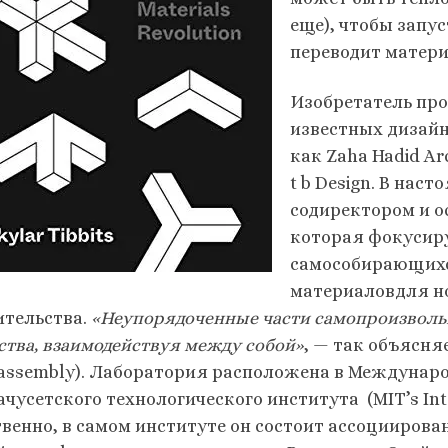
еще), чтобы запу
переводит матери
Изобретатель пр
известных дизай
как Zaha Hadid Arc
t b Design. В нас
содиректором и 
которая фокусиру
самособирающих
материаловдля но
ительства.
«Неупорядоченные части самопроизволь
ства, взаимодействуя между собой»
, — так объясня
f-assembly). Лаборатория расположена в Междунар
чусетского технологического института (MIT’s Inte
твенно, в самом институте он состоит ассоцииров