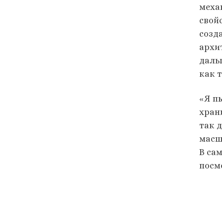
меха
свой
созд
архи
даль
как т
«Я п
храни
так 
масш
В сам
посм