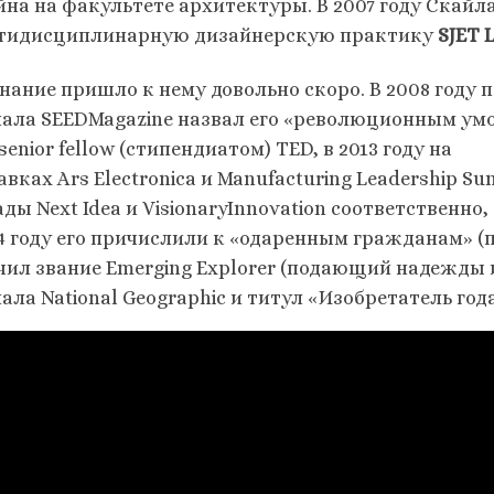
йна на факультете архитектуры. В 2007 году Скайл
тидисциплинарную дизайнерскую практику
SJET
нание пришло к нему довольно скоро. В 2008 году
ала SEEDMagazine назвал его «революционным умом»
senior fellow (стипендиатом) TED, в 2013 году на
вках Ars Electronica и Manufacturing Leadership S
ды Next Idea и VisionaryInnovation соответственно
4 году его причислили к «одаренным гражданам» (пре
чил звание Emerging Explorer (подающий надежды 
ала National Geographic и титул «Изобретатель год