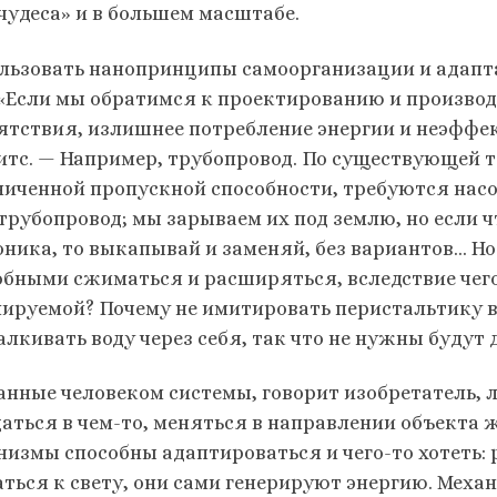
«чудеса» и в большем масштабе.
льзовать нанопринципы самоорганизации и адапта
 «Если мы обратимся к проектированию и производ
ятствия, излишнее потребление энергии и неэффе
итс. — Например, трубопровод. По существующей 
ниченной пропускной способности, требуются насо
 трубопровод; мы зарываем их под землю, но если 
оника, то выкапывай и заменяй, без вариантов… Но
обными сжиматься и расширяться, вследствие чег
лируемой? Почему не имитировать перистальтику в 
алкивать воду через себя, так что не нужны будут 
анные человеком системы, говорит изобретатель,
аться в чем-то, меняться в направлении объекта 
низмы способны адаптироваться и чего-то хотеть: 
аться к свету, они сами генерируют энергию. Мех