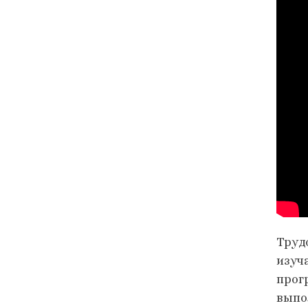
Труд
изуч
прог
выпо