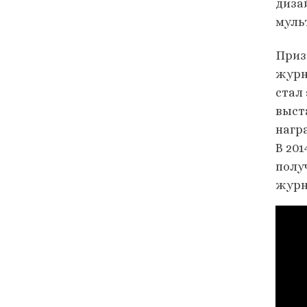
диза
муль
Приз
журн
стал 
выста
награ
В 201
полу
журн