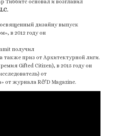
ар Тиббитс основал и возглавил
LLC.
 посвященный дизайну выпуск
, в 2012 году он
ummit получил
, а также приз от Архитектурной лиги.
мия Gifted Citizen), в 2015 году он
исследователь) от
а» от журнала R&D Magazine.