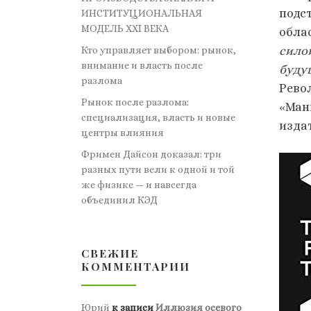
подс
ИНСТИТУЦИОНАЛЬНАЯ
МОДЕЛЬ XXI ВЕКА
обла
сило
Кто управляет выбором: рынок,
внимание и власть после
буду
разлома
Рево
Рынок после разлома:
«Ман
специализация, власть и новые
издат
центры влияния
Фримен Дайсон доказал: три
разных пути вели к одной и той
же физике — и навсегда
объединил КЭД
СВЕЖИЕ
КОММЕНТАРИИ
Юрий
к записи
Иллюзия осевого