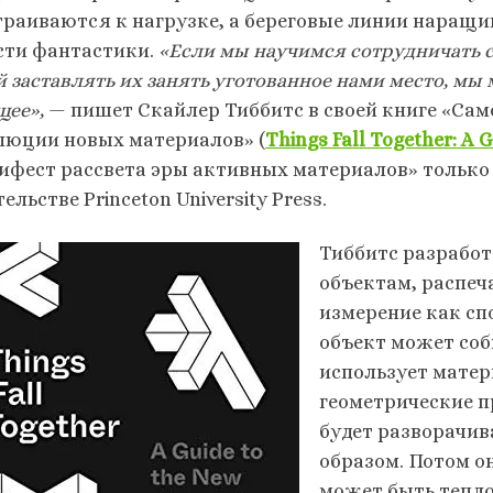
траиваются к нагрузке, а береговые линии наращива
сти фантастики.
«Если мы научимся сотрудничать с
й заставлять их занять уготованное нами место, мы
щее»,
— пишет Скайлер Тиббитс в своей книге «Са
люции новых материалов» (
Things Fall Together: A 
ифест рассвета эры активных материалов» только ч
ельстве Princeton University Press.
Тиббитс разработ
объектам, распеч
измерение как сп
объект может соб
использует мате
геометрические п
будет разворачив
образом. Потом о
может быть тепло