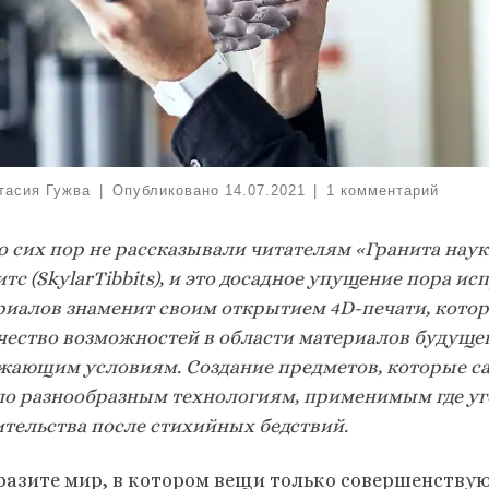
тасия Гужва
|
Опубликовано
14.07.2021
|
1 комментарий
 сих пор не рассказывали читателям «Гранита наук
тс (SkylarTibbits), и это досадное упущение пора 
риалов знаменит своим открытием
4
D-печати, котор
чество возможностей в области материалов будущег
жающим условиям. Создание предметов, которые са
ло разнообразным технологиям, применимым где уго
ительства после стихийных бедствий.
разите мир, в котором вещи только совершенствую