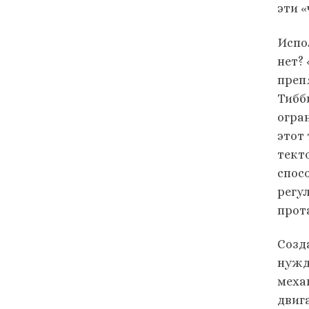
эти 
Испо
нет?
преп
Тибб
огра
этот
тект
спос
регу
прот
Созд
нужд
меха
двиг