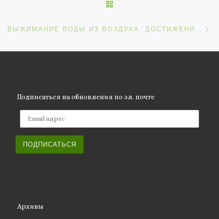
ОБРАТНО К СПИСКУ ЗАП
С
ВЫЖИМАНИЕ ВОДЫ ИЗ ВОЗДУХА. ДОСТИЖЕНИЕ ИНЖЕНЕРНОЙ МЫСЛИ
Подписаться на обновления по эл. почте
Email адрес
ПОДПИСАТЬСЯ
Архивы