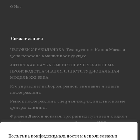
О Нас
Свежие записи
ЧЕЛОВЕК У РУБИЛЬНИКА. Техноутопия Илона Маска и
цена перехода в машинное будущее
АВТОРСКАЯ НАУКА КАК ИСТОРИЧЕСКАЯ ФОРМА
ПРОИЗВОДСТВА ЗНАНИЯ И ИНСТИТУЦИОНАЛЬНАЯ
МОДЕЛЬ XXI ВЕКА
Кто управляет выбором: рынок, внимание и власть
после разлома
Рынок после разлома: специализация, власть и новые
центры влияния
Фримен Дайсон доказал: три разных пути вели к одной
и той же физике — и навсегда объединил КЭД
Политика конфиденциальности и использования