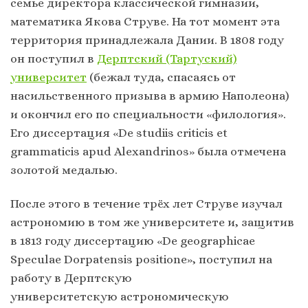
семье директора классической гимназии,
математика Якова Струве. На тот момент эта
территория принадлежала Дании. В 1808 году
он поступил в
Дерптский (Тартуский)
университет
(бежал туда, спасаясь от
насильственного призыва в армию Наполеона)
и окончил его по специальности «филология».
Его диссертация «De studiis criticis et
grammaticis apud Alexandrinos» была отмечена
золотой медалью.
После этого в течение трёх лет Струве изучал
астрономию в том же университете и, защитив
в 1813 году диссертацию «De geographicae
Speculae Dorpatensis positione», поступил на
работу в Дерптскую
университетскую астрономическую