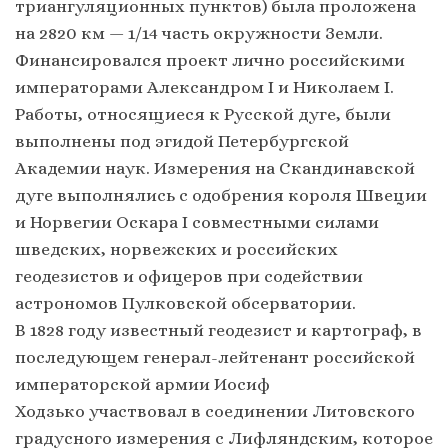
триангуляционных пунктов) была проложена
на 2820 км — 1/14 часть окружности Земли.
Финансировался проект лично российскими
императорами Александром I и Николаем I.
Работы, относящиеся к Русской дуге, были
выполнены под эгидой Петербургской
Академии наук. Измерения на Скандинавской
дуге выполнялись с одобрения короля Швеции
и Норвегии Оскара I совместными силами
шведских, норвежских и российских
геодезистов и офицеров при содействии
астрономов Пулковской обсерватории.
В 1828 году известный геодезист и картограф, в
последующем генерал-лейтенант российской
императорской армии Иосиф
Ходзько участвовал в соединении Литовского
градусного измерения с Лифляндским, которое