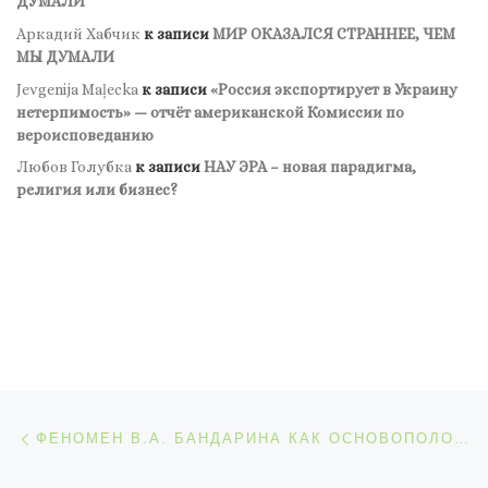
ДУМАЛИ
Аркадий Хабчик
к записи
МИР ОКАЗАЛСЯ СТРАННЕЕ, ЧЕМ
МЫ ДУМАЛИ
Jevgenija Maļecka
к записи
«Россия экспортирует в Украину
нетерпимость» — отчёт американской Комиссии по
вероисповеданию
Любов Голубка
к записи
НАУ ЭРА – новая парадигма,
религия или бизнес?
Навигация по записям
Предыдущая запись
ФЕНОМЕН В.А. БАНДАРИНА КАК ОСНОВОПОЛОЖНИКА НАЦИОНАЛЬНОЙ НАУЧНОЙ ШКОЛЫ ЛАБОРАТОРНОЙ МЕДИЦИНЫ