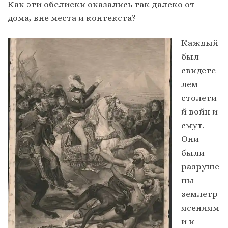
Как эти обелиски оказались так далеко от
дома, вне места и контекста?
Каждый
был
свидете
лем
столети
й войн и
смут.
Они
были
разруше
ны
землетр
ясениям
и и