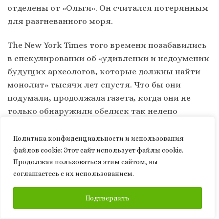
отделены от «Ольги». Он считался потерянным
для разгневанного моря.
The New York Times того времени позабавились
в спекулировании об «удивлении и недоумении
будущих археологов, которые должны найти
монолит» тысячи лет спустя. Что бы они
подумали, продолжала газета, когда они не
только обнаружили обелиск так нелепо
лежащим, «заключенным в металлическую
трубу, чтобы защитить его, по-видимому, от
Политика конфиденциальности и использования
злых духов».
файлов сookie: Этот сайт использует файлы cookie.
Продолжая пользоваться этим сайтом, вы
соглашаетесь с их использованием.
Но обелиск не затонул и вскоре был найден
шотландским пароходом «Фитцморис»,
ПОДПИСАТЬСЯ
Подтвердить
который нашел «Клеопатру» плывущей по
течению – и отбуксировал ее в порт в Ферроле,