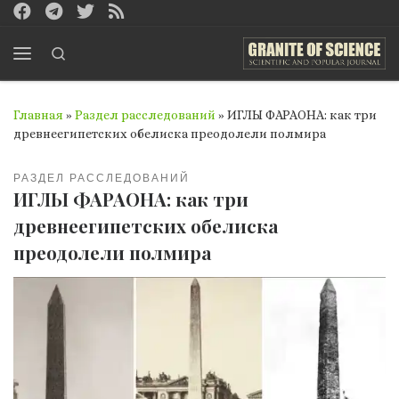
Перейти к содержимому
Search
Меню
Главная
»
Раздел расследований
»
ИГЛЫ ФАРАОНА: как три
древнеегипетских обелиска преодолели полмира
РАЗДЕЛ РАССЛЕДОВАНИЙ
ИГЛЫ ФАРАОНА: как три
древнеегипетских обелиска
преодолели полмира