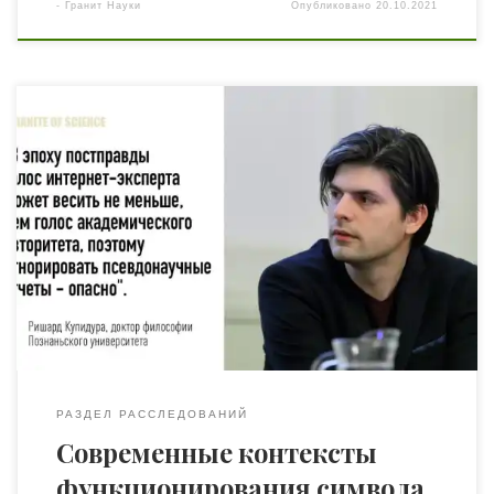
-
Гранит Науки
Опубликовано
20.10.2021
PhD Ришард Купидура из Познаньского университета
им. Адама Мицкевича проследил актуализацию
анималистической символики в современном дискурсе.
В частности, он анализирует специфику зарождения
нового смыслового значения орла: его новые
ассоциативные связи, возникшие в эпоху динамических
общественно-политических изменений,
спроецированных событиями, связанными с
«Революцией Достоинства» в Украине 2013-2014 гг., а
также использование символа […]
РАЗДЕЛ РАССЛЕДОВАНИЙ
Современные контексты
функционирования символа