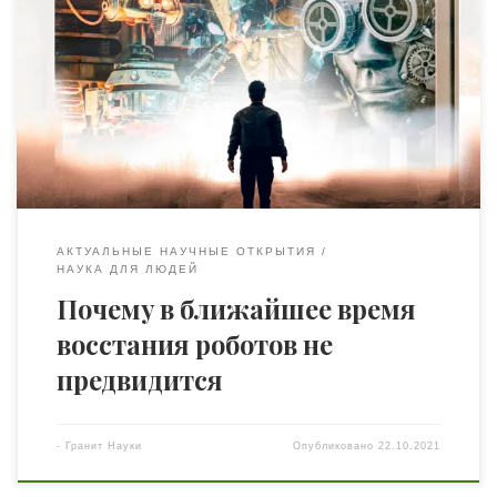
тревожному человеку» — так называется книга Рут
Айлетт (в соавторстве с Патрицией Варгас), профессора
компьютерных наук в Университете Хериот-Ватт
(Эдинбург), автора нижеследующей статьи. Она уже 30
лет исследует роботов, ее предыдущая книга
называлась «Роботы: приводя разумные машины в
жизнь». Что приходит вам в […]
АКТУАЛЬНЫЕ НАУЧНЫЕ ОТКРЫТИЯ
НАУКА ДЛЯ ЛЮДЕЙ
Почему в ближайшее время
восстания роботов не
предвидится
-
Гранит Науки
Опубликовано
22.10.2021