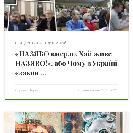
та визнав протиправним і скасував розпорядження
Кабінету Міністрів України від 27 грудня 2018 року
№1063-р «Про […]
РАЗДЕЛ РАССЛЕДОВАНИЙ
«НАЗЯВО вмерло. Хай живе
НАЗЯВО!», або Чому в Україні
«закон …
-
Гранит Науки
Опубликовано
24.10.2021
«Жизнь с роботами: что нужно знать каждому