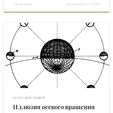
-
Гранит Науки
Опубликовано
27.10.2021
«Electrical Experimenter», февраль, 1919 г. Знаменитые
научные заблуждения. Автор Никола Тесла С тех пор
как Галилей сделал свое открытие, общеизвестным стал
факт, что Луна, перемещаясь в пространстве, всегда
обращена к земле одной стороной. Это объясняется
тем, что, делая один оборот вокруг своей планеты-
матери, Луна совершает только один оборот вокруг
своей […]
НАУКА ДЛЯ ЛЮДЕЙ
Иллюзия осевого вращения