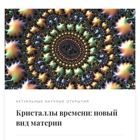
Уже несколько месяцев идут разговоры о том, что
исследователям удалось создать кристаллы времени —
странные кристаллы, атомная структура которых
повторяется не только в пространстве, но и во
времени, что означает, что они постоянно двигаются
без затрат энергии. Теперь это официально
подтвердили: исследователи только недавно
рассказали в деталях, как создать и измерить эти […]
АКТУАЛЬНЫЕ НАУЧНЫЕ ОТКРЫТИЯ
Кристаллы времени: новый
вид материи