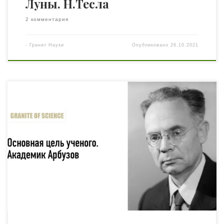
Луны. Н.Тесла
2 комментария
-
Гранит Науки
Опубликовано
26.10.2021
«Категоризировать человека как полезного в деловом
отношении и не обращать вниманий на его личные
качества нельзя. Всё-таки это всё взаимосвязано»
Академик Арбузов В 1973 году Казанская студия
телевидения сняла фильм «Академик Б.А. Арбузов». В
нем приводятся, в частности, размышления о цели
ученого, о его деловых и нравственных качествах, а
также […]