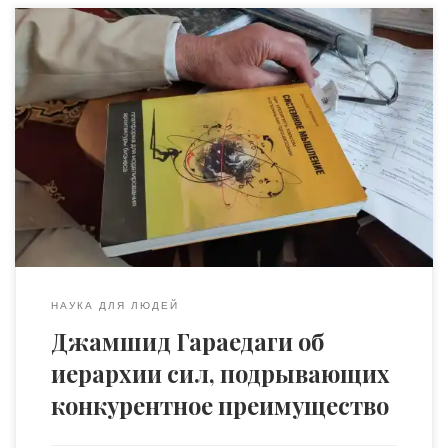
«Самые трудноискоренимые привычки – те, которые
давали неплохие результаты на протяжении какого-то
времени и за которые их обладателя хвалили и
всячески поощряли. Если ни с того ни с сего сказать
такому человеку, что его рецепт успех утратил свою
силу, он вам просто не поверит: его личный опыт
опровергает ваши слова. […]
НАУКА ДЛЯ ЛЮДЕЙ
Джамшид Гараедаги об
иерархии сил, подрывающих
конкурентное преимущество