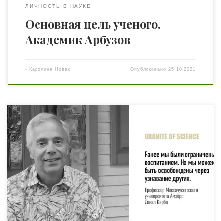
ЛИЧНОСТЬ В НАУКЕ
Основная цель ученого.
Академик Арбузов
-
Каролина Новак
Опубликовано
25.10.2021
Почетный профессор Массачусеттского университета
Амхёрст Донал Карбо (Carbaugh) посвятил свою жизнь
этнографии коммуникации, кодексам общения и
анализу культурного дискурса. Автор книг «Культурные
коммуникации в интеркультурный контакт»,
«Рассказать о культуре за 60 минут: американскому
вещанию недостаёт финской волны» и многих других, в
рамках подготовки к международной
междисциплинарной конференции «Менталитетная
составляющая человека» профессор Карбо дал […]