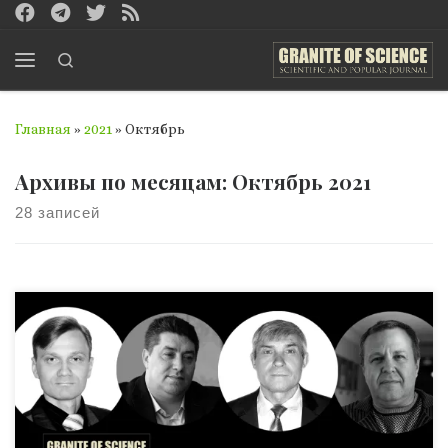
Перейти к содержимому
Search
Меню
Главная
»
2021
»
Октябрь
Архивы по месяцам:
Октябрь 2021
28 записей
Комплексная секция под таким названием IV Конгресса
Социологической ассоциации
Украины«Трансформация социальных институтов в
информационном обществе» привлекла внимание
«Гранита науки» как медиапартнёра ряда круглых
столов экспертов-криминологов и
конференции «Город как учебная аудитория», которые