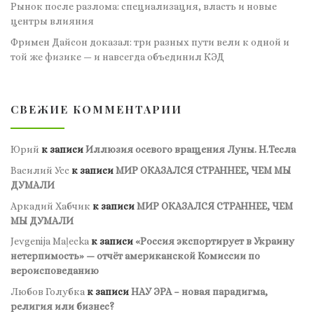
Рынок после разлома: специализация, власть и новые
центры влияния
Фримен Дайсон доказал: три разных пути вели к одной и
той же физике — и навсегда объединил КЭД
СВЕЖИЕ КОММЕНТАРИИ
Юрий
к записи
Иллюзия осевого вращения Луны. Н.Тесла
Василий Усс
к записи
МИР ОКАЗАЛСЯ СТРАННЕЕ, ЧЕМ МЫ
ДУМАЛИ
Аркадий Хабчик
к записи
МИР ОКАЗАЛСЯ СТРАННЕЕ, ЧЕМ
МЫ ДУМАЛИ
Jevgenija Maļecka
к записи
«Россия экспортирует в Украину
нетерпимость» — отчёт американской Комиссии по
вероисповеданию
Любов Голубка
к записи
НАУ ЭРА – новая парадигма,
религия или бизнес?