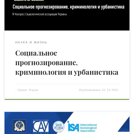
прошли под эгидой Европейской академии наук
Украины в 2020-2021 годах. Соединение тем
криминологии и урбанистики имеет свою логику,
поскольку средой криминала является […]
НАУКА И ЖИЗНЬ
Социальное
прогнозирование,
криминология и урбанистика
-
Гранит Науки
Опубликовано
31.10.2021
Где задержался «звёздный час» социологии? Более
сотни экспертов из разных стран, включая Пйотра