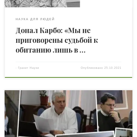
НАУКА ДЛЯ ЛЮДЕЙ
Донал Карбо: «Мы не
приговорены судьбой к
обитанию лишь в …
-
Гранит Науки
Опубликовано
25.10.2021
13 жовтня 2021р. Верховний Суд Постановою іменем
України визнав протиправним і скасував рішення
Конкурсної комісії з відбору членів Національного
агентства із забезпечення якості вищої освіти (НАЗЯВО),
що оформлене протоколом від 05 грудня 2018 року №5