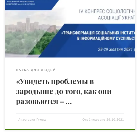
Штомпку и Клер Уоллес, 32 тематических секции, 5
круглых столов и 2 дискуссионные панели: 28-29
октября на базе Харьковского национального
университета им. В.Н. Каразина в онлайн-формате
проходит IV Конгресс Социологической ассоциации
Украины (САУ) «Трансформация социальных
институтов в информационном обществе». «Возможно,
гарантия […]
НАУКА ДЛЯ ЛЮДЕЙ
«Увидеть проблемы в
зародыше до того, как они
разовьются – …
-
Анастасия Гужва
Опубликовано
29.10.2021