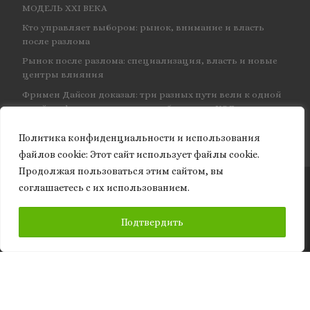
МОДЕЛЬ XXI ВЕКА
Кто управляет выбором: рынок, внимание и власть
после разлома
Рынок после разлома: специализация, власть и новые
центры влияния
Фримен Дайсон доказал: три разных пути вели к одной
и той же физике — и навсегда объединил КЭД
Политика конфиденциальности и использования
файлов сookie: Этот сайт использует файлы cookie.
Продолжая пользоваться этим сайтом, вы
соглашаетесь с их использованием.
© 2026
Granite of science
– Все права защищены
ПОДПИСАТЬСЯ
Подтвердить