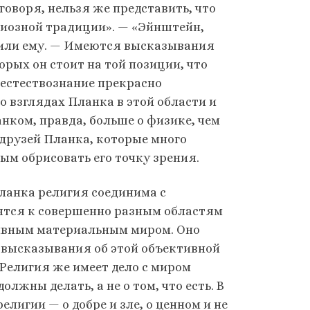
 говоря, нельзя же представить, что
гиозной традиции». — «Эйнштейн,
етили ему. — Имеются высказывания
орых он стоит на той позиции, что
 естествознание прекрасно
 о взглядах Планка в этой области и
анком, правда, больше о физике, чем
 друзей Планка, которые много
ым обрисовать его точку зрения.
ланка ре­лигия соединима с
сятся к совершенно разным областям
ктивным материальным миром. Оно
 высказывания об этой объективной
 Религия же имеет дело с миром
олжны делать, а не о том, что есть. В
елигии — о добре и зле, о ценном и не