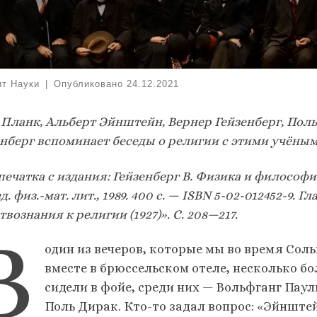
ит Науки
|
Опубликовано
24.12.2021
 Планк, Альберт Эйнштейн, Вернер Гейзенберг, Поль
енберг вспоминает беседы о религии с этими учёным
ечатка с издания: Гейзенберг В. Физика и философия.
ед. физ.-мат. лит., 1989. 400 с. — ISBN 5-02-012452-9.
Гл
твознания к религии (1927)». С. 208—217.
В
один из вечеров, которые мы во время Соль
вместе в брюссельском отеле, несколько б
сидели в фойе, среди них — Вольфганг Паул
Поль Дирак. Кто-то задал вопрос: «Эйнштей