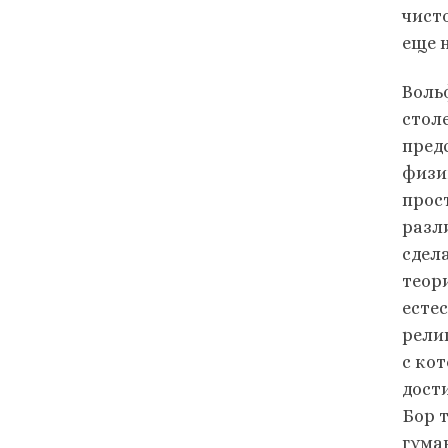
чист
еще н
Воль
стол
пред
физи
прос
разл
сдел
теор
есте
рели
с ко
дост
Бор 
гума