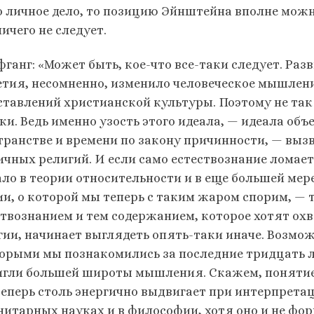
о личное дело, то позицию Эйнштей­на вполне можн
ичего не следует.
фганг: «Может быть, кое-что все-таки следует. Раз
етия, несомненно, изменило человеческое мышление
ставлений христианской культуры. Поэтому не так
ки. Ведь именно узость этого идеала, — идеала объ
транстве и времени по закону причинности, — вы
ичных религий. И если само естествознание ломает
ало в теории относительности и в еще большей мер
ии, о которой мы теперь с таким жаром спорим, —
ствознанием и тем со­держанием, которое хотят о
гии, начинает выглядеть опять-таки иначе. Возмо
торыми мы познакомились за последние тридцать л
игли большей широты мышления. Скажем, понятие
теперь столь энергично выдвигает при интерпретац
нитарных науках и в философии, хотя оно и не фор