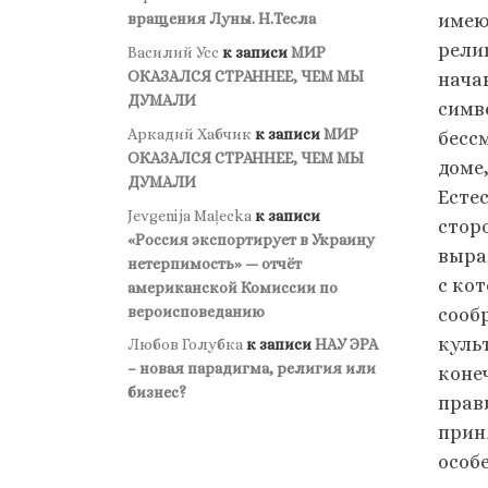
вращения Луны. Н.Тесла
имею
рели
Василий Усс
к записи
МИР
ОКАЗАЛСЯ СТРАННЕЕ, ЧЕМ МЫ
начав
ДУМАЛИ
симв
Аркадий Хабчик
к записи
МИР
бесс
ОКАЗАЛСЯ СТРАННЕЕ, ЧЕМ МЫ
доме
ДУМАЛИ
Есте
Jevgenija Maļecka
к записи
стор
«Россия экспортирует в Украину
выра
нетерпимость» — отчёт
с ко
американской Комиссии по
вероисповеданию
сооб
куль
Любов Голубка
к записи
НАУ ЭРА
– новая парадигма, религия или
коне
бизнес?
прав
прин
особе