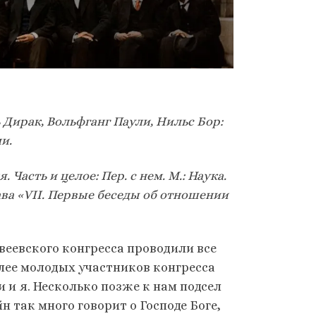
 Дирак, Вольфганг Паули, Нильс Бор:
и.
 Часть и целое: Пер. с нем. М.: Наука.
ава «VII. Первые беседы об отношении
веевского конгресса проводили все
олее молодых участников конгресса
и и я. Несколько позже к нам подсел
н так много говорит о Господе Боге,