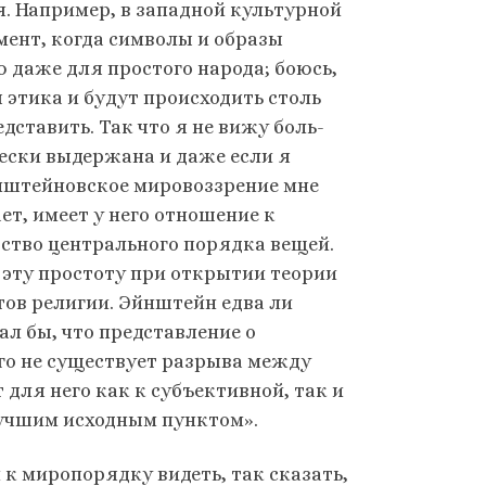
я. Например, в западной культурной
мент, когда символы и образы
 даже для простого народа; боюсь,
 этика и будут происходить столь
дставить. Так что я не вижу боль­
ески вы­держана и даже если я
нштейновское мировоззрение мне
ет, имеет у него отношение к
тво цент­рального порядка вещей.
 эту простоту при открытии теории
тов религии. Эйнштейн едва ли
ал бы, что представление о
го не существует разрыва между
для него как к субъективной, так и
илучшим исходным пунктом».
к миро­порядку видеть, так сказать,