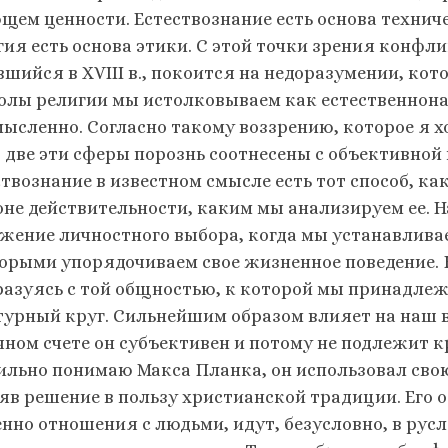
щем ценности. Естествознание есть основа технич
гия есть основа этики. С этой точки зрения конфл
шийся в XVIII в., покоится на недоразумении, кот
олы религии мы истолковываем как естественнонау
мысленно. Согласно такому воз­зрению, которое я 
, две эти сферы порознь соотнесены с объективной
ствознание в известном смысле есть тот способ, к
оне действительности, каким мы анали­зируем ее. Н
жение личностного выбора, когда мы устанавливае
торыми упорядочиваем свое жизненное поведение. 
разуясь с той общностью, к которой мы принадлежи
турный круг. Силь­нейшим образом влияет на наш в
чном счете он субъективен и потому не подлежит к
ильно понимаю Макса Планка, он использовал сво
яв решение в пользу христианской традиции. Его 
нно отношения с людьми, идут, безусловно, в русл