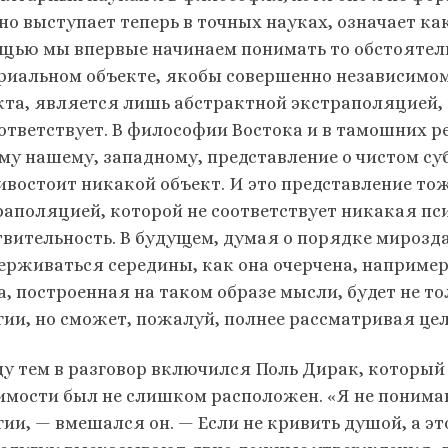
но выступает те­перь в точных науках, означает ка
щью мы впервые начинаем понимать то обстоятель
риальном объекте, якобы совершенно независи­мом
кта, является лишь абстракт­ной экстраполяцией,
оответ­ствует. В философии Востока и в тамошних 
ому нашему, западному, представление о чистом су
ивостоит никакой объект. И это представление то
раполяцией, которой не соответствует никакая пс
твительность. В будущем, думая о порядке мирозд
ерживаться середины, как она очерчена, например
а, построенная на таком об­разе мысли, будет не 
гии, но сможет, пожалуй, полнее рассматривая цел
у тем в разговор включился Поль Дирак, который —
имости был не слишком располо­жен. «Я не понимаю
ии, — вмешался он. — Если не кривить душой, а эт