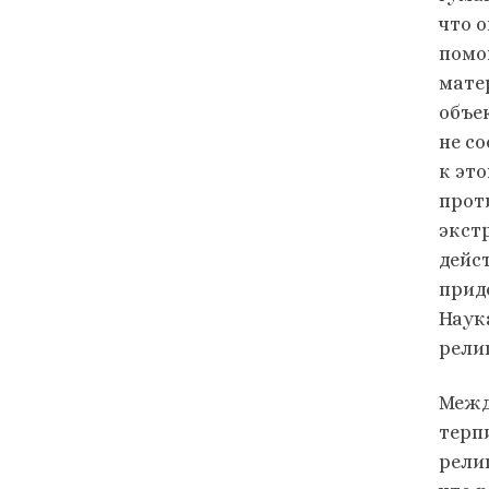
что о
помо
мате
объе
не с
к эт
прот
экст
дейс
прид
Наук
рели
Межд
терп
религ