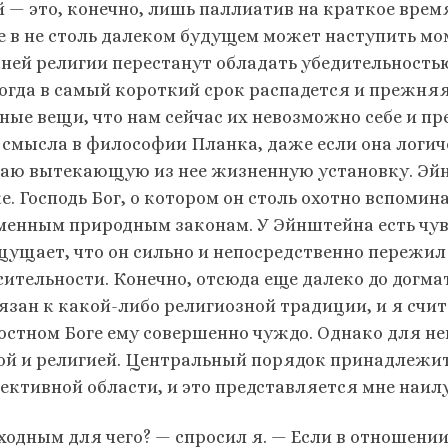
й — это, конечно, лишь паллиатив на краткое врем
е в не столь далеком будущем может наступить мо
ней религии перестанут обладать убедительностью
тогда в самый короткий срок распадется и прежняя
ные вещи, что нам сейчас их невозможно себе и пре
 смысла в философии Планка, даже если она логич
аю вытекающую из нее жизненную установку. Эй
. Господь Бог, о котором он столь охотно вспомина
менным природным законам. У Эйнштейна есть чувс
щущает, что он сильно и непосред­ственно пережил
сительности. Конечно, отсюда еще далеко до догма
язан к какой-либо религиозной традиции, и я счит
остном Боге ему совершенно чуждо. Однако для не
ой и религией. Центральный порядок принадлежит 
ъектив­ной области, и это представляется мне на
ходным для чего? — спросил я. — Если в отношении 