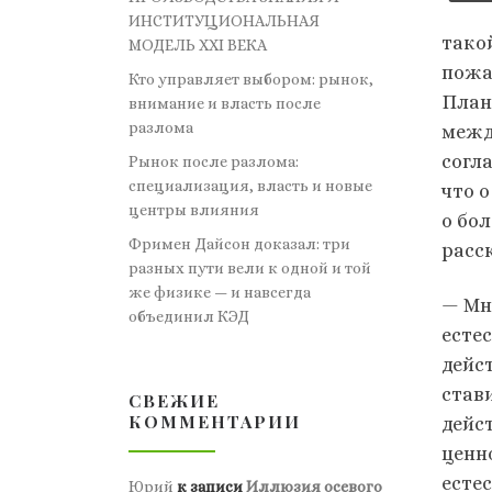
ИНСТИТУЦИОНАЛЬНАЯ
тако
МОДЕЛЬ XXI ВЕКА
пожа
Кто управляет выбором: рынок,
План
внимание и власть после
разлома
межд
согла
Рынок после разлома:
специализация, власть и новые
что 
центры влияния
о бо
Фримен Дайсон доказал: три
расс
разных пути вели к одной и той
же физике — и навсегда
— Мн
объединил КЭД
есте
дейс
став
СВЕЖИЕ
КОММЕНТАРИИ
дейс
ценно
есте­
Юрий
к записи
Иллюзия осевого