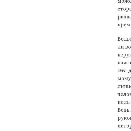
може
стор
разд
врем
Вольф
ли в
веру
важн
Эта 
мому
лишь
чело
коль
Ведь
руко
исто