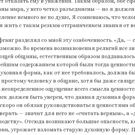
т отказать ему в уважении. Таким образом, обе с
оны мира, у него четко разъединены — но я должен
еление немного не по душе, Я сомневаюсь, что чело
я жить с таким резким отгра­ничением знания от в
ганг разделял со мной эту озабоченность. «Да, — 
озможно. Во времена возникно­вения религий все 
ющей общины, естественным образом поддавалось 
ейшим содержанием которой были тогда ценности 
духовная форма, как от нее требовалось, должна бы
 простому человеку в общине, хотя бы даже свяще
 неопределенное ощущение всего смысла ценностей
век должен быть уверен, что данная духовная фор
 скоро он обязан руководствоваться ценностями 
 верить — значит для него не «считать верным», а 
водству». Отсюда возникают большие опасности, ког
рии, угрожает взломать старую духовную форму. 