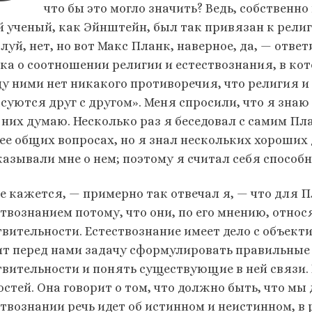
что бы это могло значить? Ведь, собственно
й ученый, как Эйнштейн, был так привязан к рели
луй, нет, но вот Макс Планк, наверное, да, — отв
ка о соотношении религии и естествознания, в кот
у ними нет никакого противоречия, что религия и
суются друг с другом». Меня спросили, что я знаю
о них думаю. Несколько раз я беседовал с самим Пл
лее общих вопросах, но я знал нескольких хороших
казывали мне о нем; поэтому я считал себя способн
е кажется, — примерно так отвечал я, — что для П
ствознанием потому, что они, по его мнению, отно
твительности. Есте­ствознание имеет дело с объе
ит перед нами задачу сформулировать правильные
твительности и понять существующие в ней связи.
стей. Она говорит о том, что должно быть, что мы д
ствознании речь идет об истинном и неистинном, в р