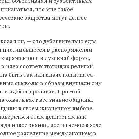
феры, объективная и субъективная
 признаться, что мне такое
ве­ческие общества могут долгое
еры.
сказал он, — это действительно едва
знание, имевшееся в распоряжении
выражению и в духов­ной форме,
и идеи соответствующих религий.
ла быть так или иначе понятна са­
нные симво­лы и образы внушали ему
 и идей его религии. Простой
ма охватывает все знание общины,
общины в своем жизненном выборе.
«довериться этим ценностям как
да новое знание, достигаемое в ходе
Полное разделение между знанием и