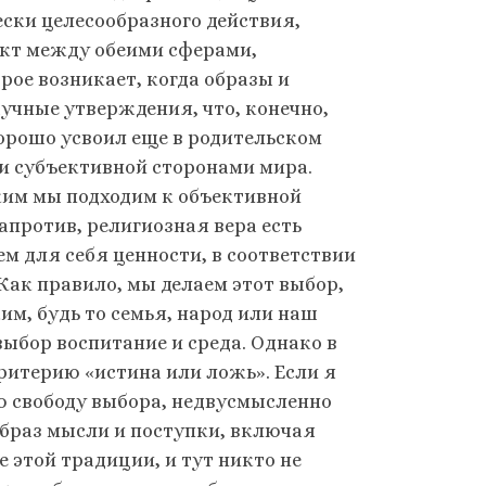
ески целесообразного действия,
икт между обеими сферами,
орое возникает, когда образы и
ч­ные утверждения, что, конечно,
хорошо усвоил еще в родительском
 и субъективной сторонами мира.
аким мы подходим к объективной
апротив, религиозная вера есть
м для себя ценности, в соответствии
Как правило, мы делаем этот выбор,
м, будь то семья, народ или наш
ыбор воспитание и среда. Однако в
ритерию «истина или ложь». Если я
ю свободу выбора, недвусмысленно
образ мысли и поступки, включая
е этой традиции, и тут никто не