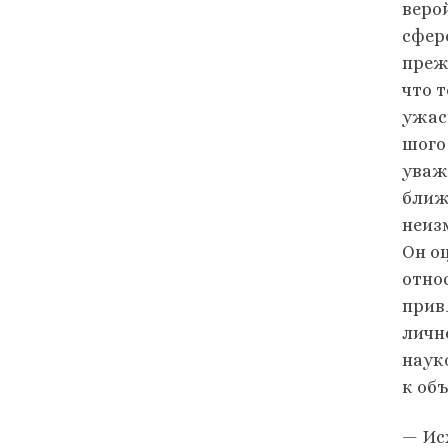
веро
сфер
преж
что 
ужас
шого
уваж
ближе
неиз
Он о
отно
прив
личн
наук
к об
— Ис