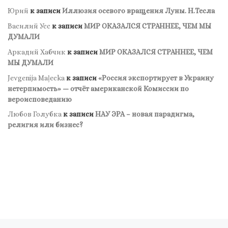
Юрий
к записи
Иллюзия осевого вращения Луны. Н.Тесла
Василий Усс
к записи
МИР ОКАЗАЛСЯ СТРАННЕЕ, ЧЕМ МЫ
ДУМАЛИ
Аркадий Хабчик
к записи
МИР ОКАЗАЛСЯ СТРАННЕЕ, ЧЕМ
МЫ ДУМАЛИ
Jevgenija Maļecka
к записи
«Россия экспортирует в Украину
нетерпимость» — отчёт американской Комиссии по
вероисповеданию
Любов Голубка
к записи
НАУ ЭРА – новая парадигма,
религия или бизнес?