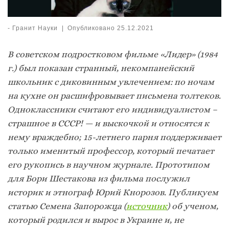
-
Гранит Науки
|
Опубликовано
25.12.2021
В советском подростковом фильме «Лидер» (1984
г.) был показан странный, некомпанейский
школьник с диковинным увлечением: по ночам
на кухне он расшифровывает письмена толтеков.
Одноклассники считают его индивидуалистом –
страшное в СССР! — и выскочкой и относятся к
нему враждебно; 15-летнего парня поддерживает
только именитый профессор, который печатает
его рукопись в научном журнале. Прототипом
для Бори Шестакова из фильма послужил
историк и этнограф Юрий Кнорозов. Публикуем
статью Семена Запорожца (
источник
) об ученом,
который родился и вырос в Украине и, не