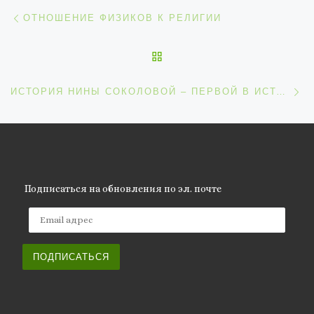
Навигация по записям
Предыдущая запись
ОТНОШЕНИЕ ФИЗИКОВ К РЕЛИГИИ
ОБРАТНО К СПИСКУ ЗАП
С
ИСТОРИЯ НИНЫ СОКОЛОВОЙ – ПЕРВОЙ В ИСТОРИИ ЖЕНЩИНЫ-ВОДОЛАЗА
Подписаться на обновления по эл. почте
Email адрес
ПОДПИСАТЬСЯ