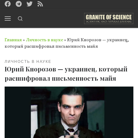
Перейти к содержимому
Search
Меню
Главная
»
Личность в науке
»
Юрий Кнорозов — украинец,
который расшифровал письменность майя
ЛИЧНОСТЬ В НАУКЕ
Юрий Кнорозов — украинец, который
расшифровал письменность майя