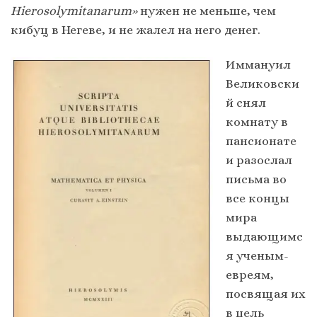
Hierosolymitanarum»
нужен не меньше, чем
кибуц в Негеве, и не жалел на него денег.
Иммануил
Великовски
й снял
комнату в
пансионате
и разослал
письма во
все концы
мира
выдающимс
я ученым-
евреям,
посвящая их
в цель