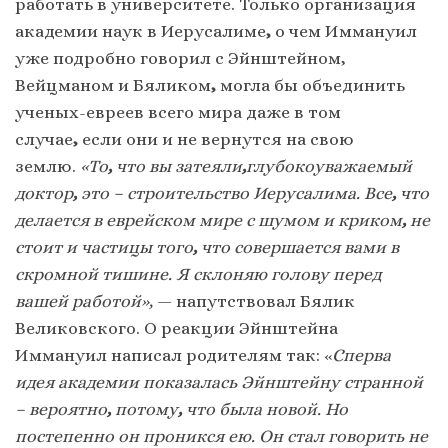
работать в университете. Только организация
академии наук в Иерусалиме
,
о чем Иммануил
уже подробно говорил с Эйнштейном,
Вейцманом и Бяликом
,
могла бы объединить
ученых-евреев всего мира даже в том
случае
,
если они и не вернутся на свою
землю.
«То
,
что вы затеяли
,
глубокоуважаемый
доктор
,
это – строительство Иерусалима. Все
,
что
делается в еврейском мире с шумом и криком
,
не
стоит и частицы того
,
что совершается вами в
скромной тишине. Я склоняю голову перед
вашей работой»,
— напутствовал Бялик
Великовского. О реакции Эйнштейна
Иммануил написал родителям так: «
Сперва
идея академии показалась Эйнштейну странной
– вероятно
,
потому
,
что была новой. Но
постепенно он проникся ею. Он стал говорить не