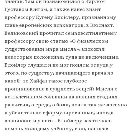
знаний. Там он познакомился с Карлом
Густавом Юнгом, а также нанёс визит
профессору Еугену Блойлеру
,
признанному
главе европейских психиатров, в Кюснахт.
Великовский прочитал семидесятилетнему
профессору свою статью «О физическом
существовании мира мысли»
,
изложил
некоторые положения
,
туда не включенные.
Блойлер слушал и не мог понять: откуда у
этого
,
по существу
,
начинающего врача из
какой–то Хайфы такое глубокое
проникновение в сущность вещей? Мысли о
коллективном сознании на низших стадиях
развития
,
о среде
,
о боли
,
почти так же логично
и убедительно сформулированные
,
иногда
возникали и у него… Блойлеру захотелось
помочь молодому учёному, и он, написав