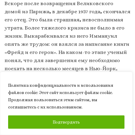
Вскоре после возвращения Великовского
домой из Парижа
,
в декабре 1937 года
,
скончался
его отец. Это была страшная
,
невосполнимая
утрата. Более тяжелого кризиса не было в его
жизни. Выкарабкивался из него Иммануил
опять же трудом: он взялся за написание книги
«Фрейд и его герои». На каком-то этапе ученый
понял, что для завершения ему необходимо
поехать на несколько месяцев в Нью-Йорк,
чтобы поработать там в библиотеках. Поездка с
Элишевой и их двумя дочерьми должна было
Политика конфиденциальности и использования
занять несколько месяцев, но по факту стала
файлов сookie: Этот сайт использует файлы cookie.
Продолжая пользоваться этим сайтом, вы
эмиграцией в США.
соглашаетесь с их использованием.
Продолжение следует…
ПОДПИСАТЬСЯ
Подтвердить
Поделиться ссылкой: