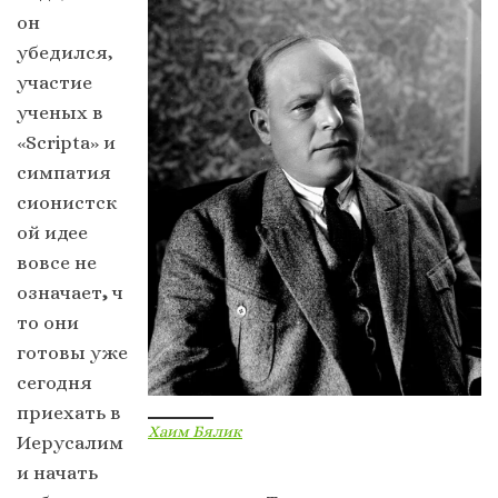
он
убедился,
участие
ученых в
«Scripta» и
симпатия
сионистск
ой идее
вовсе не
означает
,
ч
то они
готовы уже
сегодня
приехать в
Хаим Бялик
Иерусалим
и начать