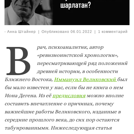
-
Анна Штайнер
|
Опубликовано
06.01.2022
|
1 комментарий
В
рач, психоаналитик, автор
«ревизионистской хронологии»,
пересматривающей ряд положений
древней истории, в особенности
Ближнего Востока,
Иммануил Великовский
был
бы мало известен у нас, если бы не книга о нем
Иона Дегена. Из её
предисловия
можно вполне
составить впечатление о причинах, почему
важнейшие работы Великовского, изданные в
середине прошлого века, до сих пор остаются
табуированными. Нижеследующая статья