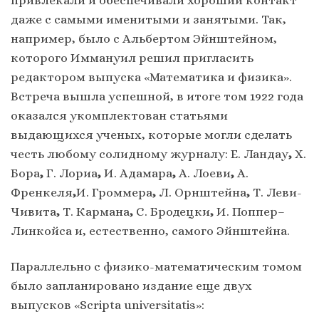
привлекали и обеспечивали хороший контакт
даже с самыми именитыми и занятыми. Так,
например, было с Альбертом Эйнштейном,
которого Иммануил решил пригласить
редактором выпуска «Математика и физика».
Встреча вышла успешной, в итоге том 1922 года
оказался укомплектован статьями
выдающихся ученых, которые могли сделать
честь любому солидному журналу: Е. Ландау
,
X.
Бора
,
Г. Лориа
,
И. Адамара
,
А. Лоеви
,
А.
Френкеля
,
И. Громмера
,
Л. Орнштейна
,
Т. Леви-
Чивита
,
Т. Кармана
,
С. Бродецки
,
И. Поппер–
Линкойса и, естественно, самого Эйнштейна.
Параллельно с физико-математическим томом
было запланировано издание еще двух
выпусков «Scripta universitatis»: