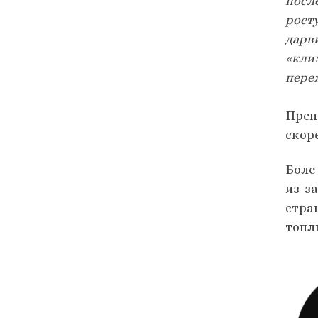
посл
росту
дарви
«кли
пере
Преп
скор
Боле
из-з
стра
топл