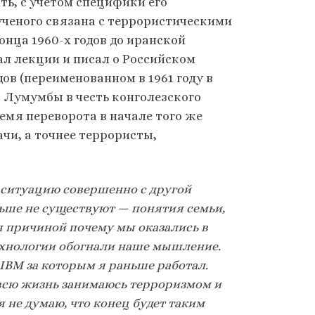
ать, с учетом специфики его
ученого связана
с террористическими
онца 1960-х годов до иранской
ал лекции и писал о Российском
в (переименованном в 1961 году в
 Лумумбы в честь конголезского
емя переворота в начале того же
чи, а точнее террористы,
а ситуацию совершенно с другой
ьше не существуют — понятия семьи,
ся причиной почему мы оказались в
технологии обогнали наше мышление.
IBM за которым я раньше работал.
Я всю жизнь занимаюсь терроризмом и
 не думаю, что конец будет таким