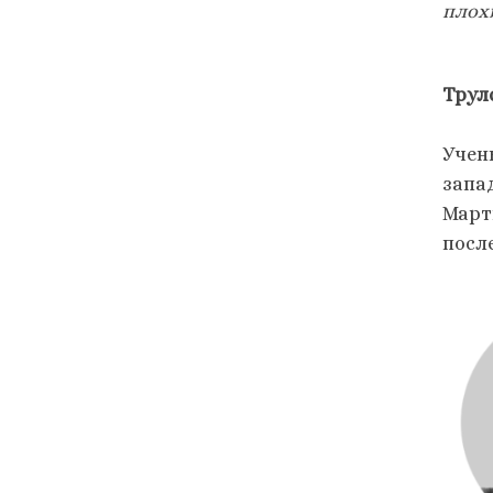
плох
Трул
Учен
запа
Март
посл