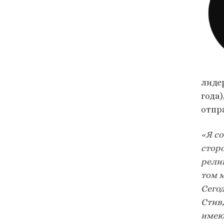
лиде
года
отпр
«Я с
стор
религ
том 
Сего
Стив,
имею