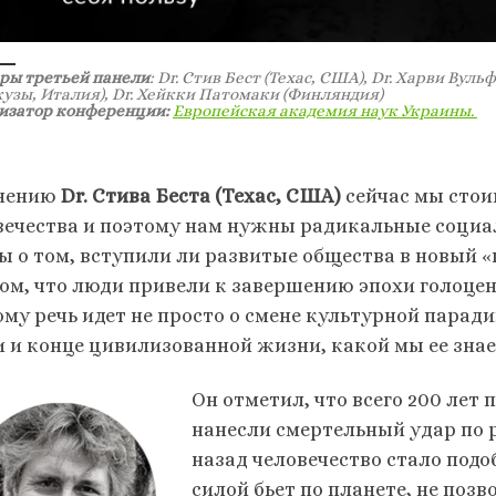
ры третьей панели
: Dr. Стив Бест (Техас, США), Dr. Харви Ву
кузы, Италия), Dr. Хейкки Патомаки (Финляндия)
изатор конференции:
Европейская академия наук Украины.
нению
Dr. Стива Беста (Техас, США)
сейчас мы стои
вечества и поэтому нам нужны радикальные социа
ы о том, вступили ли развитые общества в новый 
ом, что люди привели к завершению эпохи голоцена
ому речь идет не просто о смене культурной паради
и и конце цивилизованной жизни, какой мы ее знае
Он отметил, что всего 200 ле
нанесли смертельный удар по р
назад человечество стало подо
силой бьет по планете, не поз