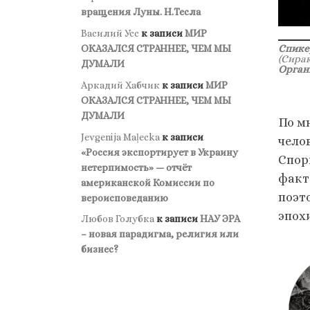
вращения Луны. Н.Тесла
Василий Усс
к записи
МИР
Спике
ОКАЗАЛСЯ СТРАННЕЕ, ЧЕМ МЫ
(Сира
ДУМАЛИ
Орган
Аркадий Хабчик
к записи
МИР
ОКАЗАЛСЯ СТРАННЕЕ, ЧЕМ МЫ
ДУМАЛИ
По м
Jevgenija Maļecka
к записи
чело
«Россия экспортирует в Украину
Спор
нетерпимость» — отчёт
факт
американской Комиссии по
поэт
вероисповеданию
эпох
Любов Голубка
к записи
НАУ ЭРА
– новая парадигма, религия или
бизнес?