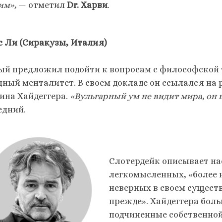
им»,
— отметил
Dr. Харви
.
с Ли (Сиракузы, Италия)
ый предложил подойти к вопросам с философской т
дный менталитет. В своем докладе он ссылался на
ина Хайдеггера.
«Вульгарный ум не видит мира, он 
едний.
Слотердейк описывает на
легкомысленных, «более 
неверных в своем сущест
прежде». Хайдеггера боль
подчиненные собственной