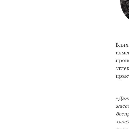
Влия
изме
прои
углек
прак
«Даж
массо
бесп
хаос