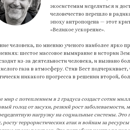
экосистемам исцелиться и дост
человечество перешло в радик
эпоху антропоцена — этот кри
«Великое ускорение».
ние человека, по мнению ученого наиболее ярко п
нениях: шестое массовое вымирание в истории Зем
сходит из-за деятельности человека, и вызвано б
ислого газа в атмосферу. Стив Бест подчеркивает,
тически никакого прогресса в решении второй, бо
е мир с потеплением в 2 градуса создаст сотни ми
вый голод от засухи, резкий рост заболеваемости, 
рецедентную нагрузку на социальные системы. Это 
у, росту террористических атак и войнам за ресур