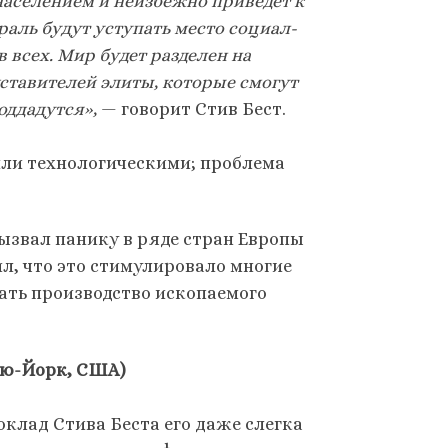
населением и неизбежно приведет к
раль будут уступать место социал-
 всех. Мир будет разделен на
ставителей элиты, которые смогут
оддадутся»,
— говорит Стив Бест.
ли технологическими; проблема
вызвал панику в ряде стран Европы
ил, что это стимулировало многие
ать производство ископаемого
ью-Йорк, США)
оклад Стива Беста его даже слегка