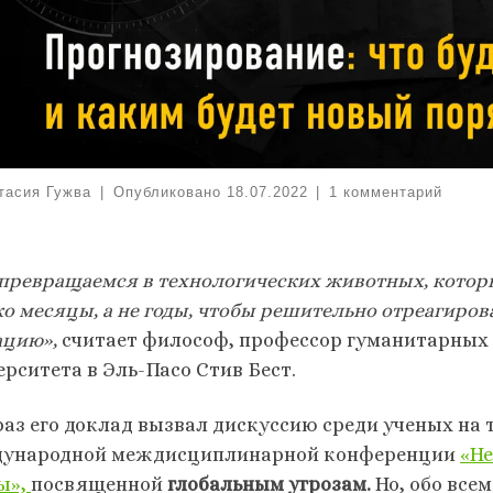
тасия Гужва
|
Опубликовано
18.07.2022
|
1 комментарий
превращаемся в технологических животных, которые
ко месяцы, а не годы, чтобы решительно отреагиро
ацию»,
считает философ, профессор гуманитарных 
ерситета в Эль-Пасо Стив Бест.
раз его доклад вызвал дискуссию среди ученых на
ународной междисциплинарной конференции
«Н
ы»,
посвященной
глобальным угрозам.
Но, обо все