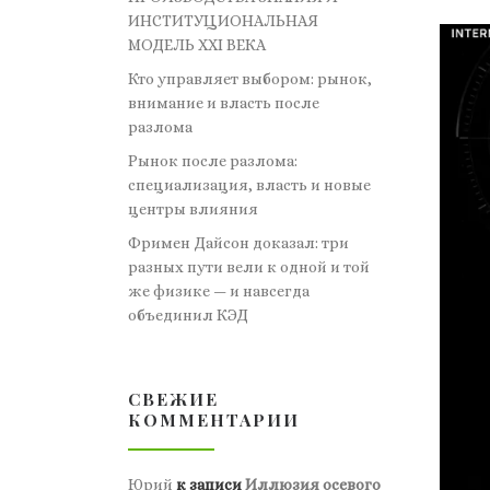
ИНСТИТУЦИОНАЛЬНАЯ
МОДЕЛЬ XXI ВЕКА
Кто управляет выбором: рынок,
внимание и власть после
разлома
Рынок после разлома:
специализация, власть и новые
центры влияния
Фримен Дайсон доказал: три
разных пути вели к одной и той
же физике — и навсегда
объединил КЭД
СВЕЖИЕ
КОММЕНТАРИИ
Юрий
к записи
Иллюзия осевого