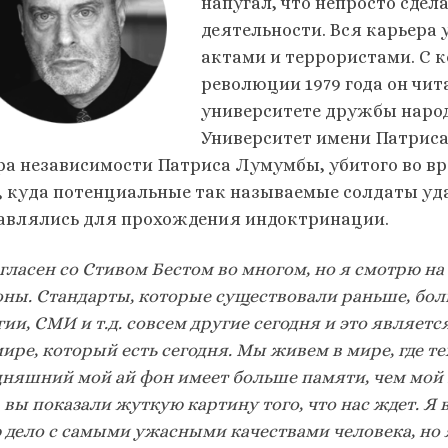
напугал, что непросто сдел
деятельности. Вся карьера 
актами и террористами. С к
революции 1979 года он чит
университете дружбы народо
Университет имени Патриса
ра независимости Патриса Лумумбы, убитого во вр
), куда потенциальные так называемые солдаты уда
авлялись для прохождения индоктринации.
огласен со Стивом Бестом во многом, но я смотрю н
оны. Стандарты, которые существовали раньше, бол
ии, СМИ и т.д. совсем другие сегодня и это являет
мире, который есть сегодня. Мы живем в мире, где 
дняшний мой ай фон имеет больше памяти, чем мой 
 вы показали жуткую картину того, что нас ждет. 
 дело с самыми ужасными качествами человека, но я