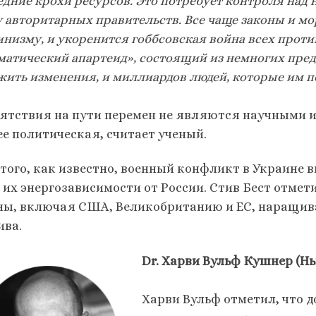
едние крохи ресурсов. Это потребует контроля над 
 авторитарных правительств. Все чаще законы и мо
низму, и укоренится гоббсовская война всех против
матический апартеид», состоящий из немногих пред
жить изменения, и миллиардов людей, которые им п
ятствия на пути перемен не являются научными и
ее политическая, считает ученый.
 того, как известно, военный конфликт в Украине 
а их энергозависимости от России. Стив Бест отмет
ны, включая США, Великобританию и ЕС, наращив
ива.
Dr. Харви Вульф Кушнер (Н
Харви Вульф отметил, что д