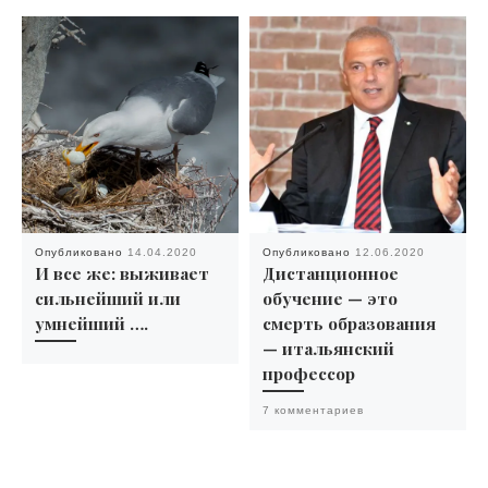
Опубликовано
14.04.2020
Опубликовано
12.06.2020
И все же: выживает
Дистанционное
сильнейший или
обучение — это
умнейший ….
смерть образования
— итальянский
профессор
7 комментариев