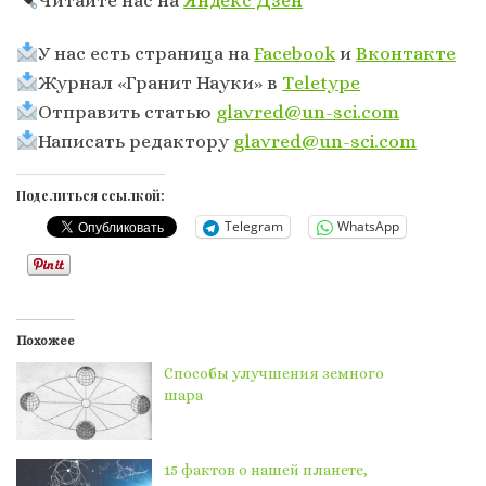
У нас есть страница на
Facebook
и
Вконтакте
Журнал «Гранит Науки» в
Тeletype
Отправить статью
glavred@un-sci.com
Написать редактору
glavred@un-sci.com
Поделиться ссылкой:
Telegram
WhatsApp
Похожее
Способы улучшения земного
шара
15 фактов о нашей планете,