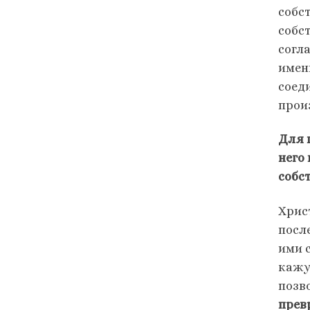
собс
собс
согл
имен
соед
прои
Для 
него
собс
Хрис
посл
ими 
кажу
позв
прев