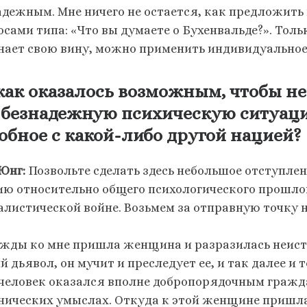
адежным. Мне ничего не остается, как предложит
осами типа: «Что вы думаете о Бухенвальде?». Толь
нает свою вину, можно применить индивидуальное
как оказалось возможным, чтобы не
 безнадежную психическую ситуац
обное с какой-либо другой нацией?
 Юнг:
Позвольте сделать здесь небольшое отступлен
ию относительно общего психологического прошло
алистической войне. Возьмем за отправную точку 
жды ко мне пришла женщина и разразилась неист
 дьявол, он мучит и преследует ее, и так далее и 
 человек оказался вполне добропорядочным гражд
нических умыслах. Откуда к этой женщине пришла 