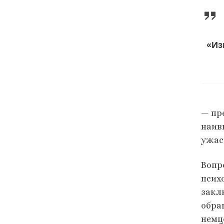
«Из
— пр
наив
ужаса
Вопр
псих
закл
обра
немце