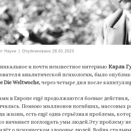
ит Науки
|
Опубликовано
28.01.2023
уникальное и почти неизвестное интервью
Карла Г
нователя аналитической психологии, было опублико
е Die Weltwoche
, через четыре дня после капитуля
ами в Европе ещё продолжаются боевые действия,
нчилась. Помимо миллионов погибших, массовых р
да жизни, есть ещё одна серьёзная проблема, кот
ко начинает поглощать умы людей.Эту проблему н
 идёт о психическом здоровье людей. Война стальн