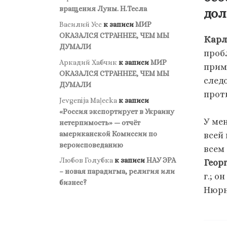
вращения Луны. Н.Тесла
дол
Василий Усс
к записи
МИР
ОКАЗАЛСЯ СТРАННЕЕ, ЧЕМ МЫ
Карл
ДУМАЛИ
проб
Аркадий Хабчик
к записи
МИР
приме
ОКАЗАЛСЯ СТРАННЕЕ, ЧЕМ МЫ
след
ДУМАЛИ
прот
Jevgenija Maļecka
к записи
«Россия экспортирует в Украину
У ме
нетерпимость» — отчёт
американской Комиссии по
всей
вероисповеданию
всем
Любов Голубка
к записи
НАУ ЭРА
Георг
– новая парадигма, религия или
г.; 
бизнес?
Нюрн