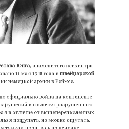
устава Юнга
, знаменитого психиатра
вано 11 мая 1945 года в
швейцарской
ции немецкой армии в Реймсе.
 но официально война на континенте
азрушений и в клочья разрушенного
орая в отличие от вышеперечисленных
ельзя пощупать, но можно ощутить.
ым танком прошлась по психике