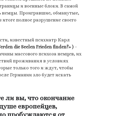
границы и военные блоки. В самой
ь немцы. Проигравшие, обманутые,
 итоге полное разрушение своего
ости, известный психиатр Карл
den die Seelen Frieden finden?» )
–
ичины массового психоза немцев, их
дствий проживания в условиях
торые только того и ждут, чтобы
осле Германии зло будет искать
е ли вы, что окончание
душе европейцев,
вно пробуждаются от