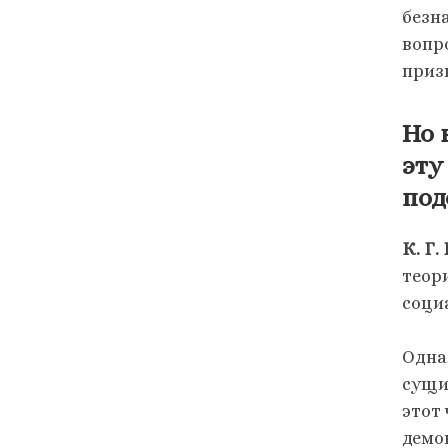
безн
вопр
приз
Но 
эту
под
К. Г.
теор
соци
Одна
сущий
этот
демо