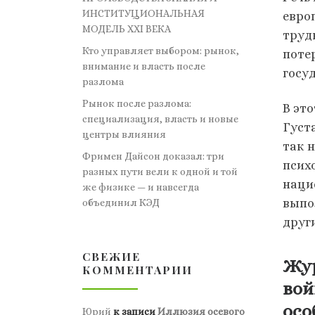
ИНСТИТУЦИОНАЛЬНАЯ
евро
МОДЕЛЬ XXI ВЕКА
труд
Кто управляет выбором: рынок,
поте
внимание и власть после
госу
разлома
Рынок после разлома:
В эт
специализация, власть и новые
Густ
центры влияния
так 
Фримен Дайсон доказал: три
псих
разных пути вели к одной и той
наци
же физике — и навсегда
выпо
объединил КЭД
друг
СВЕЖИЕ
Жур
КОММЕНТАРИИ
вой
осо
Юрий
к записи
Иллюзия осевого