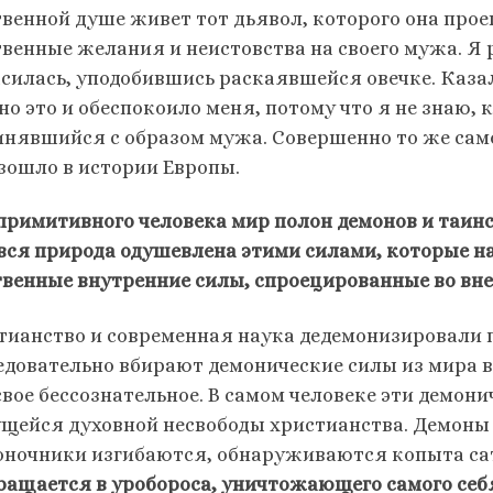
твенной душе живет тот дьявол, которого она прое
твенные желания и неистовства на своего мужа. Я р
асилась, уподобившись раскаявшейся овечке. Казало
но это и обеспокоило меня, потому что я не знаю, 
инявшийся с образом мужа. Совершенно то же сам
зошло в истории Европы.
примитивного человека мир полон демонов и таинс
 вся природа одушевлена этими силами, которые на 
твенные внутренние силы, спроецированные во вн
тианство и современная наука дедемонизировали п
едовательно вбирают демонические силы из мира в
свое бессознательное. В самом человеке эти демон
щейся духовной несвободы христианства. Демоны 
оночники изгибаются, обнаруживаются копыта са
ращается в уробороса, уничтожающего самого себя,