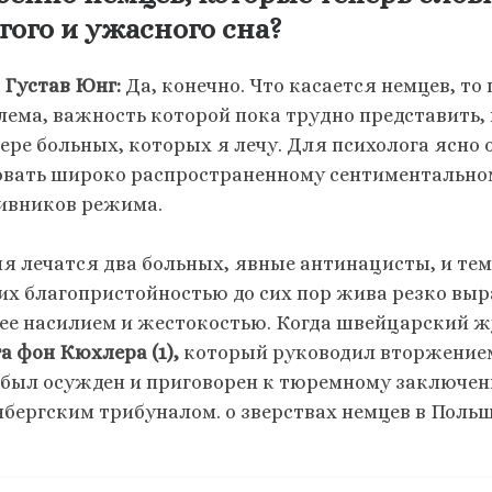
гого и ужасного сна?
 Густав Юнг:
Да, конечно. Что касается немцев, то
лема, важность которой пока трудно представить,
ре больных, которых я лечу. Для психолога ясно о
овать широко распространенному сентиментальном
ивников режима.
ня лечатся два больных, явные антинацисты, и тем
 их благопристойностью до сих пор жива резко вы
 ее насилием и жестокостью. Когда швейцарский
а фон Кюхлера (1),
который руководил вторжением
он был осужден и приговорен к тюремному заключе
бергским трибуналом. о зверствах немцев в Польш