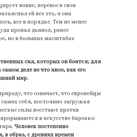
цирует вовне, перенося свои
азъяснил ей все это, и она
сь, все в порядке. Тем не менее
куда пропал дьявол, ранее
ое, но в больших масштабах
твенных сил, которых он боится; для
самом деле не что иное, как его
ешний мир.
рироду, что означает, что европейцы
 самих себя, постоянно загружая
ические силы восстают против
прорываются в искусство барокко:
тира.
Человек постепенно
 в образ, с древних времен