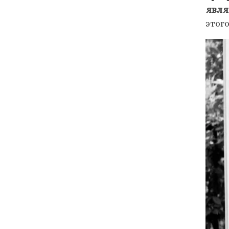
явля
этог