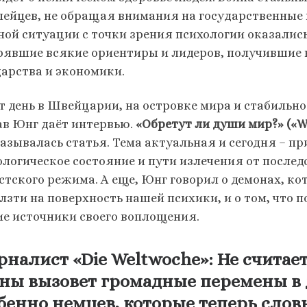
пейцев, не обращая внимания на государственные 
ной ситуации с точки зрения психологии оказалис
рявшие всякие ориентиры и лидеров, получившие в
дарства и экономики.
от день в Швейцарии, на островке мира и стабильн
ав Юнг даёт интервью.
«Обретут ли души мир?» («Wer
называлась статья. Тема актуальная и сегодня – пр
ологическое состояние и пути излечения от после
стского режима. А еще, Юнг говорил о демонах, ко
лзти на поверхность нашей психики, и о том, что п
ие источники своего воплощения.
налист «Die Weltwoche»: Не считает
ны вызовет громадные перемены в 
бенно немцев, которые теперь сло