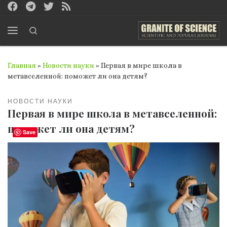
Перейти к содержимому
Search
Меню
Главная
»
Новости науки
»
Первая в мире школа в
метавселенной: поможет ли она детям?
НОВОСТИ НАУКИ
Первая в мире школа в метавселенной:
поможет ли она детям?
Save