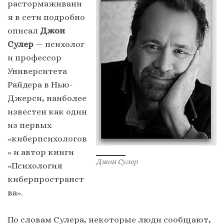
растормаживани
я в сети подробно
описал
Джон
Сулер
— психолог
и профессор
Университета
Райдера в Нью-
Джерси, наиболее
известен как один
из первых
«киберпсихологов
» и автор книги
Джон Сулер
«Психология
киберпространст
ва».
По словам Сулера, некоторые люди сообщают,