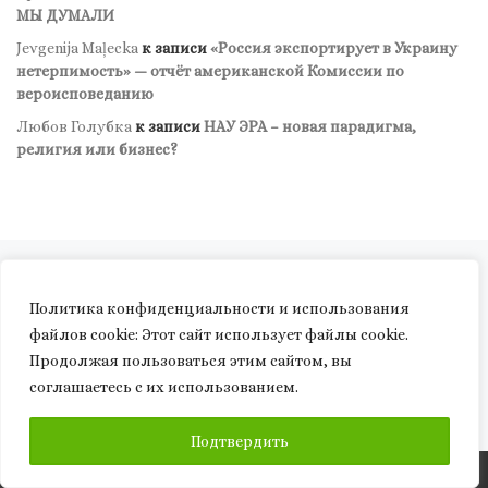
МЫ ДУМАЛИ
Jevgenija Maļecka
к записи
«Россия экспортирует в Украину
нетерпимость» — отчёт американской Комиссии по
вероисповеданию
Любов Голубка
к записи
НАУ ЭРА – новая парадигма,
религия или бизнес?
Навигация по записям
Предыдущая запись
«В НИДЕРЛАНДАХ НАУКА — ЭТО ОБРАЗ ЖИЗНИ, А В УКРАИНЕ ЕЕ ПРЕВРАЩАЮТ В ФАСТ-ФУД»: ВЗГЛЯД УКРАИНСКОГО ПРОФЕССОРА
Политика конфиденциальности и использования
файлов сookie: Этот сайт использует файлы cookie.
ОБРАТНО К СПИСКУ ЗАП
Продолжая пользоваться этим сайтом, вы
С
соглашаетесь с их использованием.
ВЫЗОВЫ СЕДЬМОЙ ВОЕННОЙ РЕВОЛЮЦИИ. ИНТЕРВЬЮ С МАКСИМОМ ЛЕПСКИМ (ВИДЕО)
ПОДПИСАТЬСЯ
Подтвердить