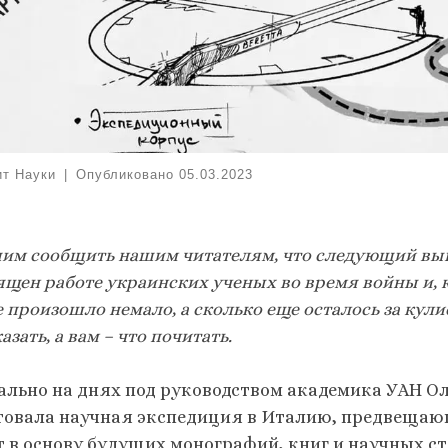
ит Науки
|
Опубликовано
05.03.2023
им сообщить нашим читателям, что следующий вып
ящен работе украинских ученых во время войны и, к
 произошло немало, а сколько еще осталось за кулис
азать, а вам – что почитать.
ально на днях под руководством академика УАН О
товала научная экспедиция в Италию, предвещаю
т в основу будущих монографий, книг и научных ст