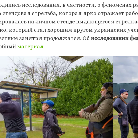
одились исследования, в частности, о феноменах р
а стендовая стрельба, которая ярко отражает рабо
ировалась на личном стенде выдающегося стрелка
ко, который стал хорошим другом украинских учен
естные занятия продолжатся. Об
исследовании фе
обный
материал
.