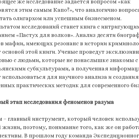
оящее же исследование задается вопросом «как
овятся этим самым Капо?», что аналогично вопрос
стать олигархом или успешным бизнесменом.
льтатом исследований станет книга с интригующи
анием «Пастух для волков». Анализ десяти биогра
ов мафии, имеющих резонанс в истории криминоло
т основой этой книги. Ученые проведут эксклюзив
рвью с людьми, которые не понаслышке знакомы с
ьянскими субкультурами, а полученная информац
т использоваться для научного анализа и создания
енных практических методик для современного биз
овый этап исследования феноменов разума
м – главный инструмент, который человек использу
й жизни, поэтому, понимание того, как же он рабо
пективы. В прошлом году команда Экспедиционног