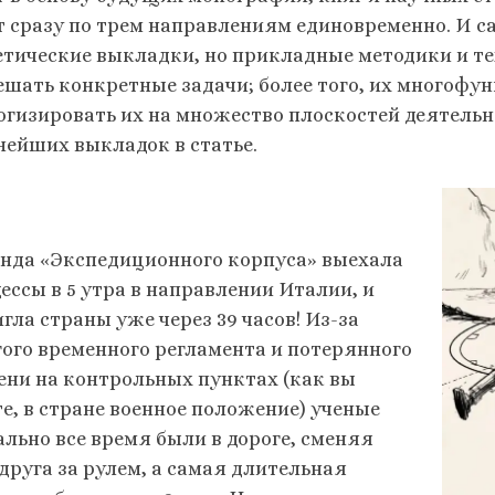
т сразу по трем направлениям единовременно. И сам
етические выкладки, но прикладные методики и т
ешать конкретные задачи; более того, их многофу
огизировать их на множество плоскостей деятельн
нейших выкладок в статье.
нда «Экспедиционного корпуса» выехала
ессы в 5 утра в направлении Италии, и
гла страны уже через 39 часов! Из-за
гого временного регламента и потерянного
ени на контрольных пунктах (как вы
те, в стране военное положение) ученые
ально все время были в дороге, сменяя
 друга за рулем, а самая длительная