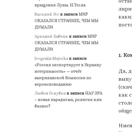
остан
вращения Луны. Н.Тесла
лири
Василий Усс
к записи
МИР
каки
ОКАЗАЛСЯ СТРАННЕЕ, ЧЕМ МЫ
пост
ДУМАЛИ
Аркадий Хабчик
к записи
МИР
ОКАЗАЛСЯ СТРАННЕЕ, ЧЕМ МЫ
ДУМАЛИ
1. К
Jevgenija Maļecka
к записи
«Россия экспортирует в Украину
Да, д
нетерпимость» — отчёт
американской Комиссии по
выпу
вероисповеданию
(ска
Любов Голубка
к записи
НАУ ЭРА
как 
– новая парадигма, религия или
стол
бизнес?
обще
Имену