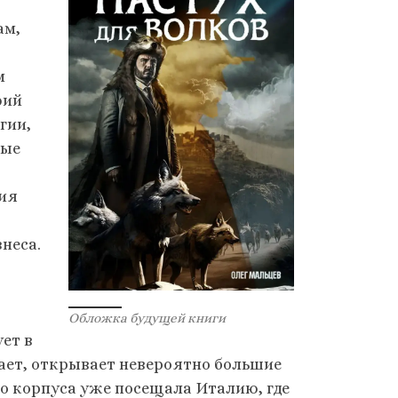
ам,
м
фий
гии,
ные
ия
неса.
Обложка будущей книги
ет в
тает, открывает невероятно большие
о корпуса уже посещала Италию, где