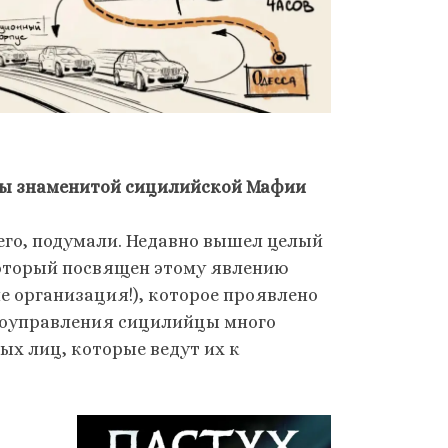
ны знаменитой сицилийской Мафии
всего, подумали. Недавно вышел целый
оторый посвящен этому явлению
 не организация!), которое проявлено
амоуправления сицилийцы много
ых лиц, которые ведут их к