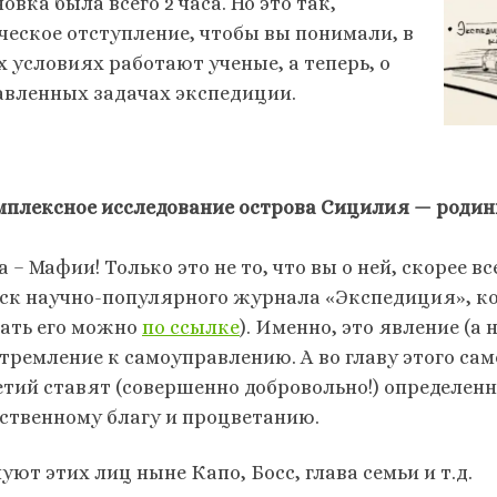
овка была всего 2 часа. Но это так,
ческое отступление, чтобы вы понимали, в
х условиях работают ученые, а теперь, о
авленных задачах экспедиции.
омплексное исследование острова Сицилия — роди
а – Мафии! Только это не то, что вы о ней, скорее 
ск научно-популярного журнала «Экспедиция», к
чать его можно
по ссылке
). Именно, это явление (а
стремление к самоуправлению. А во главу этого с
етий ставят (совершенно добровольно!) определенн
ственному благу и процветанию.
ют этих лиц ныне Капо, Босс, глава семьи и т.д.