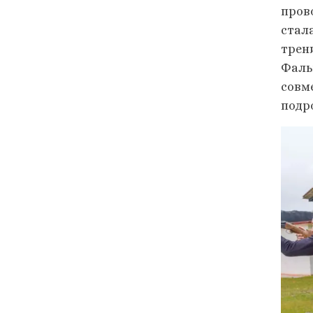
пров
стал
трен
Фаль
совм
подр