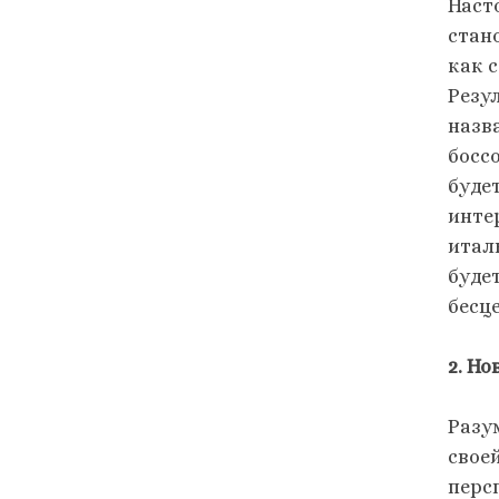
Наст
стан
как 
Резу
назв
босс
буде
инте
итал
буде
бесц
2. Н
Разу
свое
перс