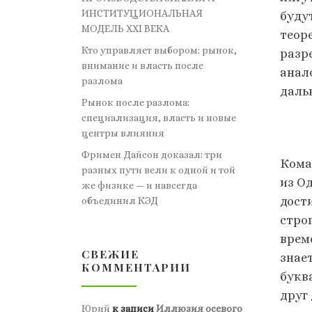
ИНСТИТУЦИОНАЛЬНАЯ
буду
МОДЕЛЬ XXI ВЕКА
теор
Кто управляет выбором: рынок,
разр
внимание и власть после
анал
разлома
даль
Рынок после разлома:
специализация, власть и новые
центры влияния
Фримен Дайсон доказал: три
Кома
разных пути вели к одной и той
из Од
же физике — и навсегда
дости
объединил КЭД
стро
врем
СВЕЖИЕ
знае
КОММЕНТАРИИ
букв
друг
Юрий
к записи
Иллюзия осевого