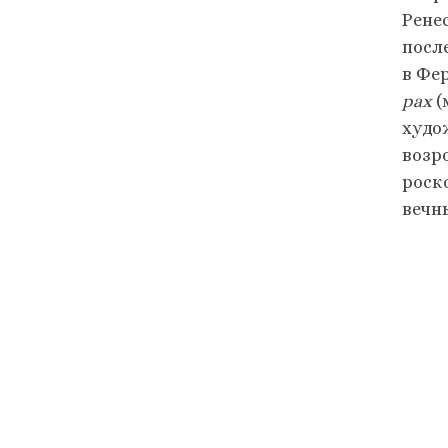
Рене
посл
в Фе
pax
(
худо
возр
роск
вечн