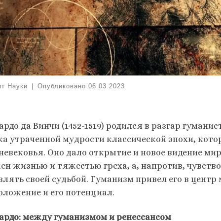
ит Науки
|
Опубликовано
06.03.2023
ардо да Винчи (1452-1519) родился в разгар гумани
ка утраченной мудрости классической эпохи, кото
невековья. Оно дало открытие и новое видение мир
ен жизнью и тяжестью греха, а, напротив, чувств
влять своей судьбой. Гуманизм привел его в цент
положение и его потенциал.
ардо: между гуманизмом и ренессансом