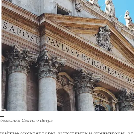
 базилики Святого Петра
чайшие архитекторы, художники и скульпторы, от