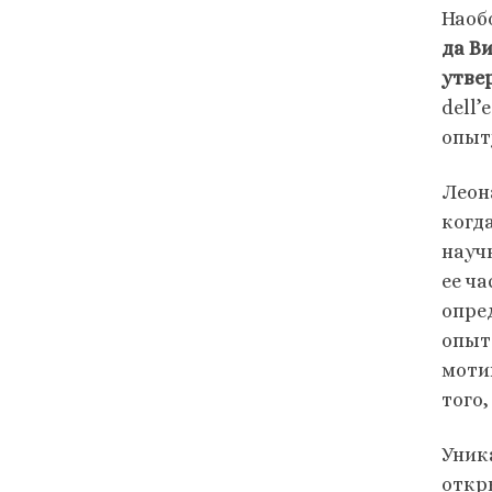
Наоб
да Ви
утве
dell
опыт
Леон
когд
науч
ее ча
опре
опыт
моти
того,
Уник
откр