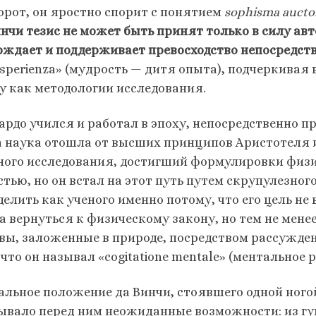
орот, он яростно спорит с понятием
sophisma auctori
нчи тезис не может быть принят только в силу авто
рждает и поддерживает превосходство непосредст
’esperienza» (мудрость — дитя опыта), подчеркива
у как методологии исследования.
ардо учился и работал в эпоху, непосредственно 
а наука отошла от высших принципов Аристотеля 
ного исследования, достигший формулировки физи
стью, но он встал на этот путь путем скрупулезног
делить как ученого именно потому, что его цель не
а вернуться к физическому закону, но тем не мене
вы, заложенные в природе, посредством рассужде
 что он называл «cogitatione mentale» (ментальное 
альное положение да Винчи, стоявшего одной ногой 
ывало перед ним неожиданные возможности: из гу