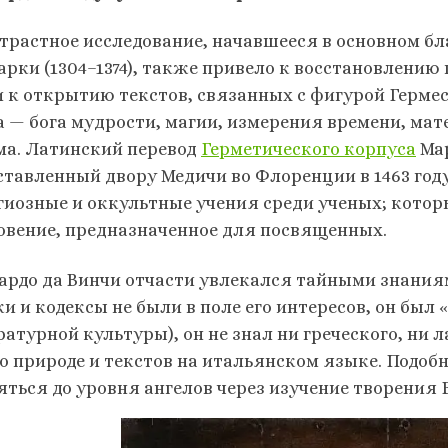
страстное исследование, начавшееся в основном б
арки (1304–1374), также привело к восстановлению 
и к открытию текстов, связанных с фигурой Гермес
а — бога мудрости, магии, измерения времени, мат
ма. Латинский перевод
Герметического корпуса
Мар
ставленный двору Медичи во Флоренции в 1463 году
гиозные и оккультные учения среди ученых; котор
овение, предназначенное для посвященных.
ардо да Винчи отчасти увлекался тайными знания
и и кодексы не были в поле его интересов, он был «
ратурной культуры), он не знал ни греческого, ни
 о природе и текстов на итальянском языке. Подоб
яться до уровня ангелов через изучение творения