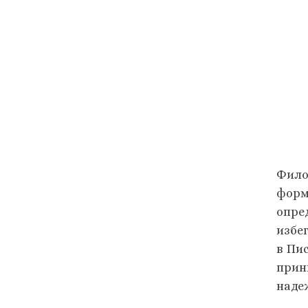
Филос
форм
опре
избе
в Пи
прин
наде