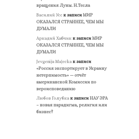
вращения Луны. Н.Тесла
Василий Усс
к записи
МИР
ОКАЗАЛСЯ СТРАННЕЕ, ЧЕМ МЫ
ДУМАЛИ
Аркадий Хабчик
к записи
МИР
ОКАЗАЛСЯ СТРАННЕЕ, ЧЕМ МЫ
ДУМАЛИ
Jevgenija Maļecka
к записи
«Россия экспортирует в Украину
нетерпимость» — отчёт
американской Комиссии по
вероисповеданию
Любов Голубка
к записи
НАУ ЭРА
– новая парадигма, религия или
бизнес?