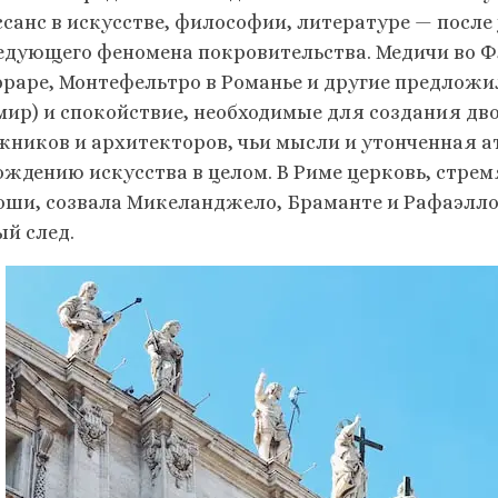
ссанс в искусстве, философии, литературе — после
едующего феномена покровительства. Медичи во Ф
рраре, Монтефельтро в Романье и другие предлож
мир) и спокойствие, необходимые для создания дв
жников и архитекторов, чьи мысли и утонченная 
ождению искусства в целом. В Риме церковь, стрем
оши, созвала Микеланджело, Браманте и Рафаэлло 
ый след.