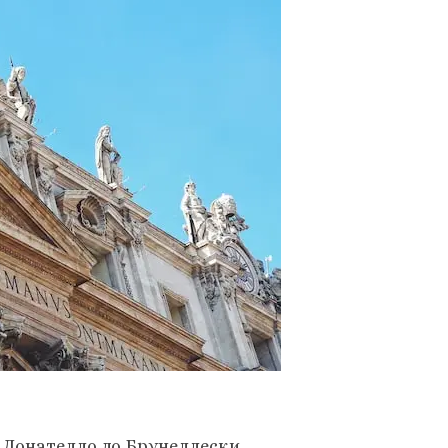
 Донателло до Брунеллески,