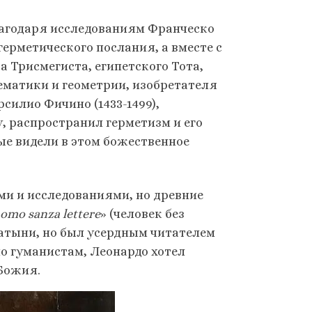
лагодаря исследованиям Франческо
герметического послания, а вместе с
а Трисмегиста, египетского Тота,
ематики и геометрии, изобретателя
силио Фичино (1433-1499),
, распространил герметизм и его
ые видели в этом божественное
ми и исследованиями, но древние
omo sanza lettere
» (человек без
 латыни, но был усердным читателем
но гуманистам, Леонардо хотел
 Божия.