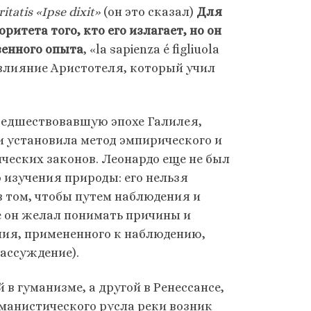
tatis «Ipse dixit»
(он это сказал)
Для
ритета того, кто его излагает, но он
венного опыта
, «la sapienza é figliuola
я влияние Аристотеля, который учил
предшествовавшую эпохе Галилея,
и установила метод эмпирического и
ческих законов. Леонардо еще не был
о изучения природы: его нельзя
 в том, чтобы путем наблюдения и
е он желал понимать причины и
ния, примененного к наблюдению,
рассуждение).
в гуманизме, а другой в Ренессансе,
манистического русла реки возник