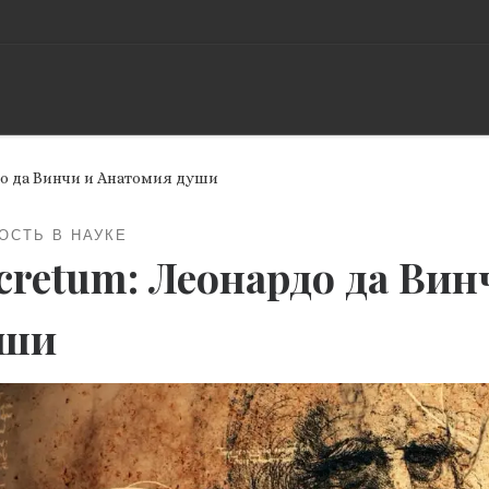
до да Винчи и Анатомия души
ОСТЬ В НАУКЕ
cretum: Леонардо да Ви
уши