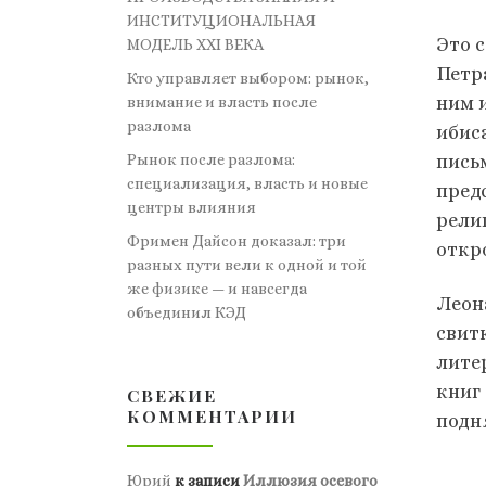
ИНСТИТУЦИОНАЛЬНАЯ
Это 
МОДЕЛЬ XXI ВЕКА
Петр
Кто управляет выбором: рынок,
ним 
внимание и власть после
разлома
ибис
Рынок после разлома:
пись
специализация, власть и новые
пред
центры влияния
рели
Фримен Дайсон доказал: три
откр
разных пути вели к одной и той
же физике — и навсегда
Леон
объединил КЭД
свитк
лите
книг
СВЕЖИЕ
КОММЕНТАРИИ
подн
Юрий
к записи
Иллюзия осевого