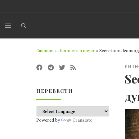
Перейти к содержимому
Search
Меню
Главная
»
Личность в науке
»
Secretum: Леонар
ЛИЧН
Se
ПЕРЕВЕСТИ
д
Powered by
Translate