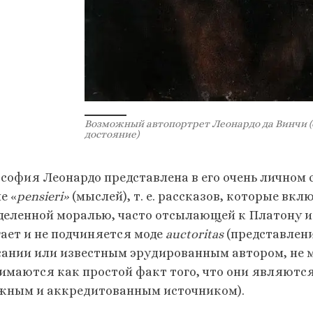
Возможный автопортрет Леонардо да Винчи 
достояние)
офия Леонардо представлена ​​в его очень личном 
е «
pensieri»
(мыслей), т. е. рассказов, которые вк
деленной моралью, часто отсылающей к Платону и
гает и не подчиняется моде
auctoritas
(представлени
сании или известным эрудированным автором, не м
имаются как простой факт того, что они являютс
жным и аккредитованным источником).