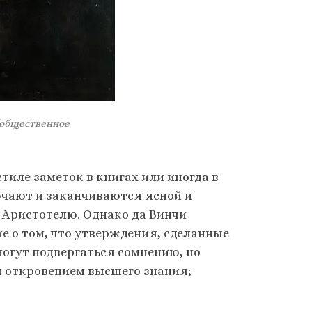
(общественное
стиле заметок в книгах или иногда в
лючают и заканчиваются ясной и
 Аристотелю. Однако да Винчи
е о том, что утверждения, сделанные
огут подвергаться сомнению, но
я откровением высшего знания;