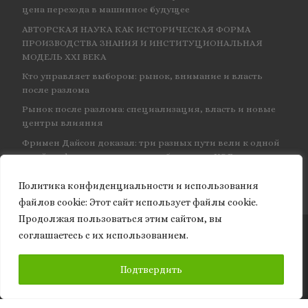
цена перехода в машинное будущее
АВТОРСКАЯ НАУКА КАК ИСТОРИЧЕСКАЯ ФОРМА
ПРОИЗВОДСТВА ЗНАНИЯ И ИНСТИТУЦИОНАЛЬНАЯ
МОДЕЛЬ XXI ВЕКА
Кто управляет выбором: рынок, внимание и власть
после разлома
Рынок после разлома: специализация, власть и новые
центры влияния
Фримен Дайсон доказал: три разных пути вели к одной
и той же физике — и навсегда объединил КЭД
Политика конфиденциальности и использования
файлов сookie: Этот сайт использует файлы cookie.
Продолжая пользоваться этим сайтом, вы
соглашаетесь с их использованием.
© 2026
Granite of science
– Все права защищены
ПОДПИСАТЬСЯ
Подтвердить