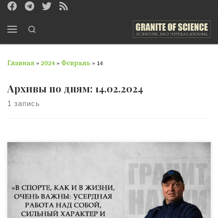
Перейти к содержимому
Search
Меню
Главная
»
2024
»
Февраль
»
14
Архивы по дням:
14.02.2024
1 запись
В мире существует множество примеров, когда люди,
добившись потрясающих результатов, совершенно не
могут объяснить, как им это удалось. Кто-то объясняет
лишь фрагментарно, но целостную рабочую систему
описать не может. Тем и уникален фундаментальный