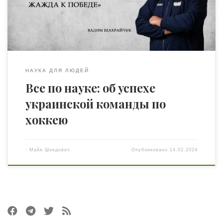
научный труд «Работа разума в режиме выполнения
задач. Том 1» академика Олега Мальцева и его научного
ассистента […]
НАУКА ДЛЯ ЛЮДЕЙ
Все по науке: об успехе
украинской команды по
хоккею
-
Maйя Шнедович
Опубликовано
14.02.2024