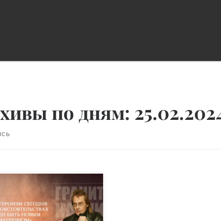
хивы по дням:
25.02.202
ись
ему вниманию интервью с
ософом, писателем,
хоаналитиком, членом-
респондентом