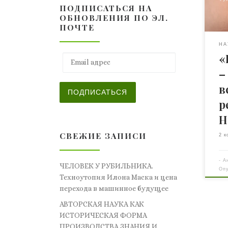
ПОДПИСАТЬСЯ НА
Нац
ОБНОВЛЕНИЯ ПО ЭЛ.
Укр
ПОЧТЕ
меж
фил
НА
«
Наз
Email адрес
нов
–
и н
в
про
ПОДПИСАТЬСЯ
Мет
р
ХХІ
Н
Вил
«но
СВЕЖИЕ ЗАПИСИ
2 к
нео
«ку
-
А
ЧЕЛОВЕК У РУБИЛЬНИКА.
Оп
Техноутопия Илона Маска и цена
перехода в машинное будущее
АВТОРСКАЯ НАУКА КАК
ИСТОРИЧЕСКАЯ ФОРМА
ПРОИЗВОДСТВА ЗНАНИЯ И