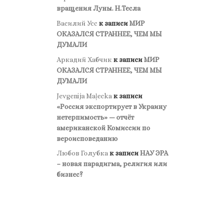
вращения Луны. Н.Тесла
Василий Усс
к записи
МИР
ОКАЗАЛСЯ СТРАННЕЕ, ЧЕМ МЫ
ДУМАЛИ
Аркадий Хабчик
к записи
МИР
ОКАЗАЛСЯ СТРАННЕЕ, ЧЕМ МЫ
ДУМАЛИ
Jevgenija Maļecka
к записи
«Россия экспортирует в Украину
нетерпимость» — отчёт
американской Комиссии по
вероисповеданию
Любов Голубка
к записи
НАУ ЭРА
– новая парадигма, религия или
бизнес?