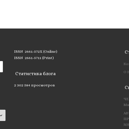
ISSN 2661-572X (Online)
С
ISSN 2661-5711 (Print)
Ко
О 
Статистика блога
2 302 584 просмотров
С
ЧЕ
Ма
АВ
ПР
ИН