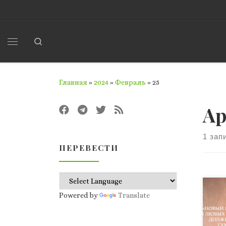
Перейти к содержимому
Search
Меню
Главная
»
2024
»
Февраль
»
25
Ар
1 зап
ПЕРЕВЕСТИ
Ваш
Powered by
Translate
фил
пси
кор