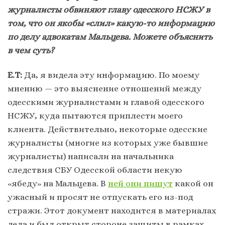
журналисты обвиняют главу одесского НСЖУ в
том, что он якобы «слил» какую-то информацию
по делу адвокатам Мальцева. Можете объяснить
в чем суть?
Е.Т:
Да, я видела эту информацию. По моему
мнению — это выяснение отношений между
одесскими журналистами и главой одесского
НСЖУ, куда пытаются приплести моего
клиента. Действительно, некоторые одесские
журналисты (многие из которых уже бывшие
журналисты) написали на начальника
следствия СБУ Одесской области некую
«ябеду» на Мальцева. В
ней они пишут
какой он
ужасный и просят не отпускать его из-под
стражи. Этот документ находится в материалах
дела и был открыт стороне защиты в рамках