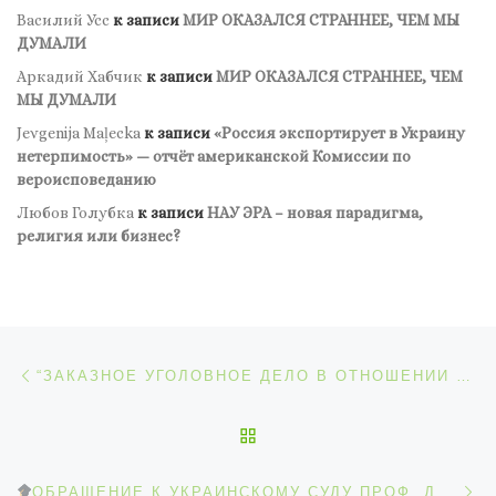
Василий Усс
к записи
МИР ОКАЗАЛСЯ СТРАННЕЕ, ЧЕМ МЫ
ДУМАЛИ
Аркадий Хабчик
к записи
МИР ОКАЗАЛСЯ СТРАННЕЕ, ЧЕМ
МЫ ДУМАЛИ
Jevgenija Maļecka
к записи
«Россия экспортирует в Украину
нетерпимость» — отчёт американской Комиссии по
вероисповеданию
Любов Голубка
к записи
НАУ ЭРА – новая парадигма,
религия или бизнес?
Навигация по записям
Предыдущая запись
“ЗАКАЗНОЕ УГОЛОВНОЕ ДЕЛО В ОТНОШЕНИИ DR. OLEG MALTSEV — ЭТО ПОЗОР ПРАВООХРАНИТЕЛЬНОЙ СИСТЕМЫ УКРАИНЫ». ПРОФЕССОР МИХАЛ БОДЕМАНН
ОБРАТНО К СПИСКУ ЗАП
С
ОБРАЩЕНИЕ К УКРАИНСКОМУ СУДУ ПРОФ. ДЖЕРОМА КРЕЙСА