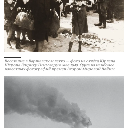
Восстание в Варшавском гетто — фото из отчёта Юргена
Штропа Генриху Гиммлеру в мае 1943. Одна из наиболее
известных фотографий времен Второй Мировой Войны.