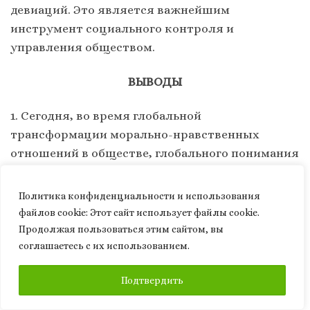
девиаций. Это является важнейшим
инструмент социального контроля и
управления обществом.
ВЫВОДЫ
1. Сегодня, во время глобальной
трансформации морально-нравственных
отношений в обществе, глобального понимания
миропорядка и роли в нем современного
человека, изучение социальных отклонений
Политика конфиденциальности и использования
имеет первостепенную важность для анализа
файлов сookie: Этот сайт использует файлы cookie.
отношений в ценностно-нормативной системе
Продолжая пользоваться этим сайтом, вы
общества.
соглашаетесь с их использованием.
ПОДПИСАТЬСЯ
2. При анализе девиантных проявлений
Подтвердить
представляется целесообразным использовать