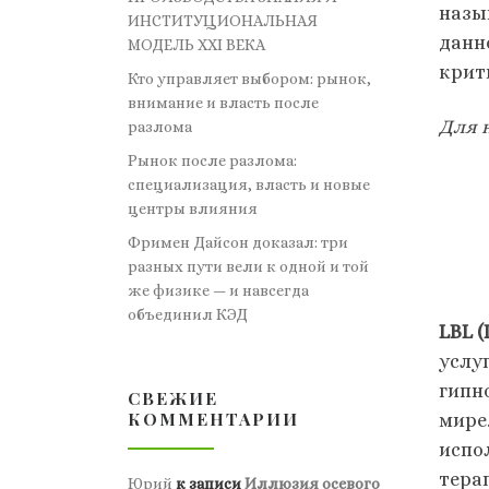
назы
ИНСТИТУЦИОНАЛЬНАЯ
данн
МОДЕЛЬ XXI ВЕКА
крити
Кто управляет выбором: рынок,
внимание и власть после
Для 
разлома
Рынок после разлома:
специализация, власть и новые
центры влияния
Фримен Дайсон доказал: три
разных пути вели к одной и той
же физике — и навсегда
объединил КЭД
LBL (
услу
гипн
СВЕЖИЕ
КОММЕНТАРИИ
мире
испо
тера
Юрий
к записи
Иллюзия осевого