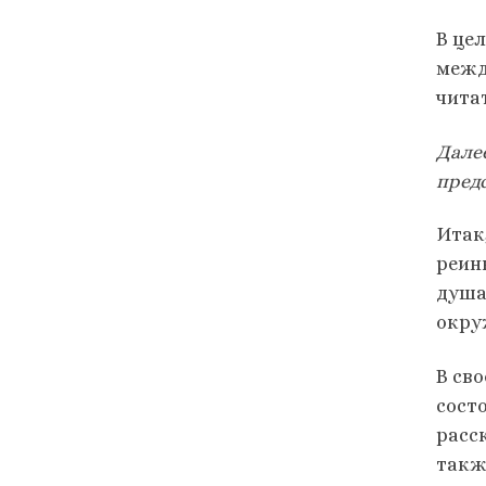
В це
межд
чита
Дале
пред
Итак
реин
душа
окру
В св
сост
расс
такж