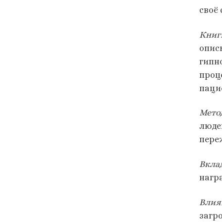
своё
Книг
опис
гипн
проц
паци
Мето
люде
пере
Вклад
нагр
Влия
загр