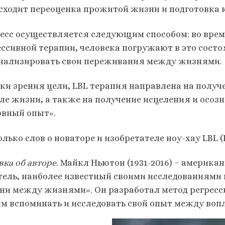
сходит переоценка прожитой жизни и подготовка
есс осуществляется следующим способом: во время
ессивной терапии, человека погружают в это состо
нализировать свои переживания между жизнями.
чки зрения цели, LBL терапия направлена на получ
ле жизни, а также на получение исцеления и осо
овный опыт».
лько слов о новаторе и изобретателе ноу-хау LBL (Li
вка об авторе
. Майкл Ньютон (1931-2016) – америка
тель, наиболее известный своими исследованиями в
ни между жизнями». Он разработал метод регрес
м вспоминать и исследовать свой опыт между воп