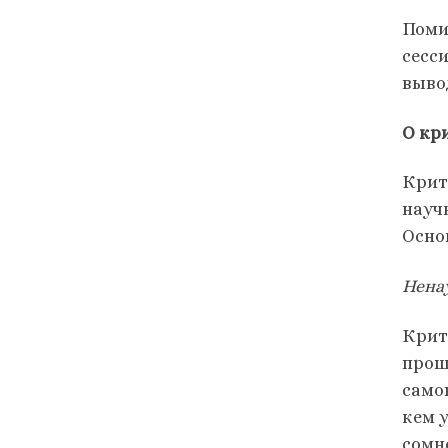
Поми
сесс
выво
О кр
Крит
науч
Осно
Нена
Крит
прош
само
кем 
сомн