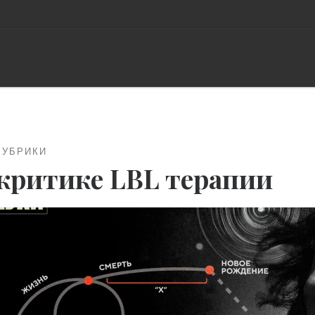
РУБРИКИ
критике LBL терапии