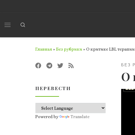
Перейти к содержимому
Search
Меню
Главная
»
Без рубрики
»
О критике LBL терапии
БЕЗ 
О 
ПЕРЕВЕСТИ
Powered by
Translate