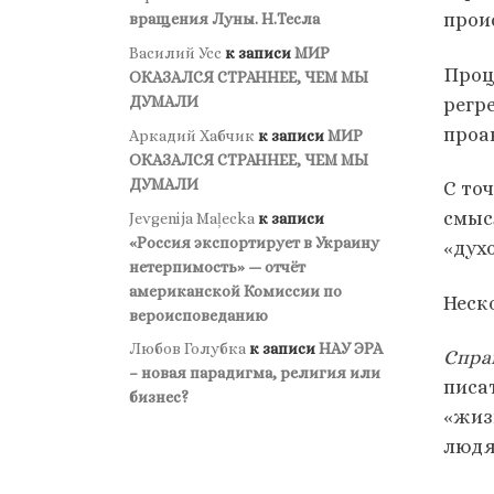
прои
вращения Луны. Н.Тесла
Василий Усс
к записи
МИР
Проц
ОКАЗАЛСЯ СТРАННЕЕ, ЧЕМ МЫ
ДУМАЛИ
регр
проа
Аркадий Хабчик
к записи
МИР
ОКАЗАЛСЯ СТРАННЕЕ, ЧЕМ МЫ
ДУМАЛИ
С то
смыс
Jevgenija Maļecka
к записи
«Россия экспортирует в Украину
«дух
нетерпимость» — отчёт
американской Комиссии по
Неско
вероисповеданию
Любов Голубка
к записи
НАУ ЭРА
Спра
– новая парадигма, религия или
писа
бизнес?
«жиз
людя