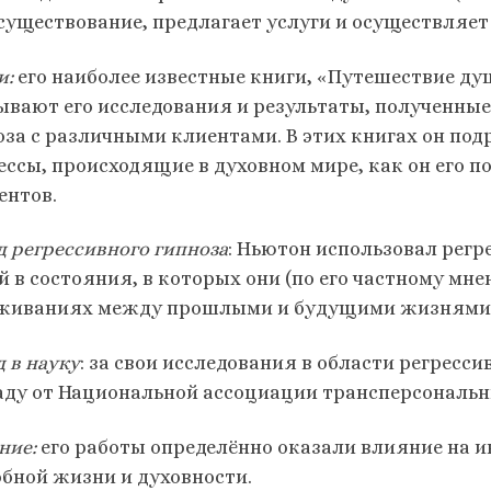
 существование, предлагает услуги и осуществляет
и:
его наиболее известные книги, «Путешествие ду
ывают его исследования и результаты, полученные 
оза с различными клиентами. В этих книгах он под
ессы, происходящие в духовном мире, как он его п
ентов.
д регрессивного гипноза
: Ньютон использовал рег
й в состояния, в которых они (по его частному мне
живаниях между прошлыми и будущими жизнями
 в науку
: за свои исследования в области регресс
аду от Национальной ассоциации трансперсональн
ние:
его работы определённо оказали влияние на и
обной жизни и духовности.