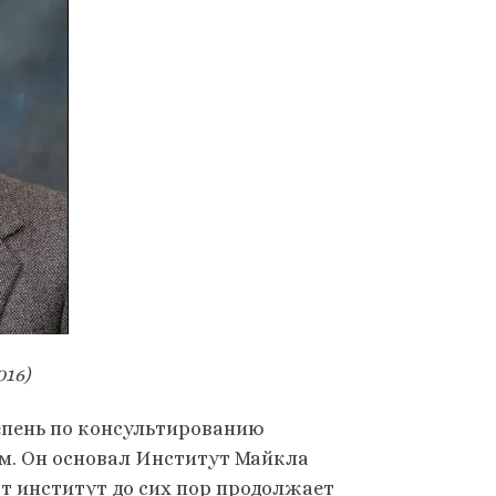
16)
епень по консультированию
м. Он основал Институт Майкла
 институт до сих пор продолжает