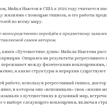
лом, Майкл Ньютон в США к 2025 году считается п
у жизнями с помощью гипноза, и его работы прод
телей по всему миру.
е непосредственно перейдём к предметному заявле
ставляемой самим автором.
, книга «Путешествие души» Майкла Ньютона расс
карнации. Опираясь на результаты регрессивного 
 переживает между физическими воплощениями, ка
жение, и какие структуры и иерархии существуют 
оей работе, используя регрессивный гипноз, докто
ояние, в котором они «вспоминали» свои «жизни 
казывали о путешествиях в духовный мир, встреча
е о выборе следующего воплощения, включая стран