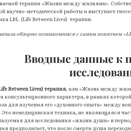
ваемой терапии «Жизни между жизнями». Собстве
ой научно-методической работы и выступает гнос
ка LBL (Life Between Lives) терапии.
начала обзорно познакомимся с самим понятием «LBL
Вводные данные к 
исследова
Life Between Lives) терапия
, или «Жизнь между жиз
га консультационного характера, в рамках которо
оза для изучения его «духовного опыта» между в
. Это немедицинская техника, не являющаяся час
льзуемая для исследования «жизни души» в перио
пия предполагает, что после смерти душа переходи