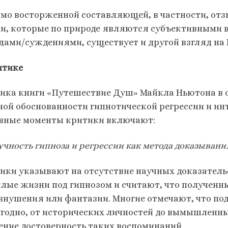
мо восторженной составляющей, в частности, отз
ии, которые по природе являются субъективными 
дами/суждениями, существует и другой взгляд на 
итике
ика книги «Путешествие Душ» Майкла Ньютона в о
ной обоснованности гипнотической регрессии и и
вные моменты критики включают:
учность гипноза и регрессии как метода доказывани
ики указывают на отсутствие научных доказатель
лые жизни под гипнозом и считают, что полученн
внушения или фантазии. Многие отмечают, что под
угодно, от исторических личностей до вымышленны
ение достоверность таких воспоминаний.