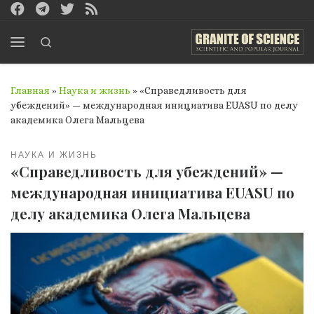
Перейти к содержимому
Search
Меню
Главная
»
Наука и жизнь
»
«Справедливость для
убеждений» — международная инициатива EUASU по делу
академика Олега Мальцева
НАУКА И ЖИЗНЬ
«Справедливость для убеждений» —
международная инициатива EUASU по
делу академика Олега Мальцева