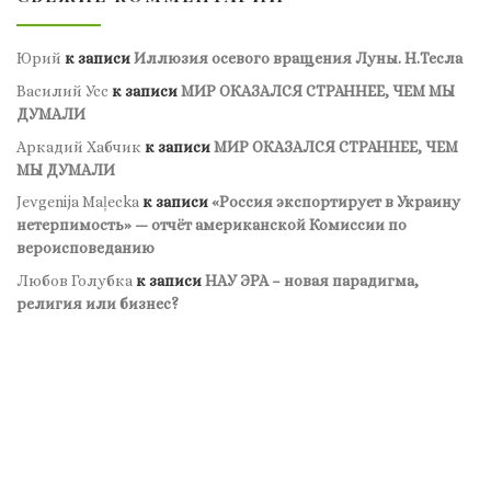
Юрий
к записи
Иллюзия осевого вращения Луны. Н.Тесла
Василий Усс
к записи
МИР ОКАЗАЛСЯ СТРАННЕЕ, ЧЕМ МЫ
ДУМАЛИ
Аркадий Хабчик
к записи
МИР ОКАЗАЛСЯ СТРАННЕЕ, ЧЕМ
МЫ ДУМАЛИ
Jevgenija Maļecka
к записи
«Россия экспортирует в Украину
нетерпимость» — отчёт американской Комиссии по
вероисповеданию
Любов Голубка
к записи
НАУ ЭРА – новая парадигма,
религия или бизнес?