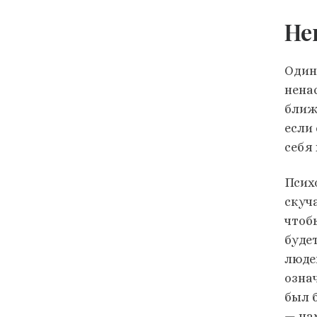
Не
Один
нена
ближ
если 
себя
Псих
скуч
чтоб
будет
люде
озна
был 
— на