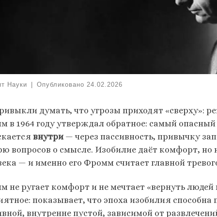
ит Науки
|
Опубликовано
24.02.2026
ривыкли думать, что угрозы приходят «сверху»: р
м в 1964 году утверждал обратное: самый опасный
скается
внутри
— через пассивность, привычку за
рю вопросов о смысле. Изобилие даёт комфорт, но 
века — и именно его Фромм считает главной тревого
м не ругает комфорт и не мечтает «вернуть людей 
иятное: показывает, что эпоха изобилия способна
ивной, внутренне пустой, зависимой от развлечени