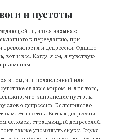
воги и пустоты
ождающей то, что я называю
 склонного к перееданию, при
тревожности и депрессии. Однако
ь, вот и всё. Когда я ем, я чувствую
наркоманам.
ся в том, что подавленный или
тствие связи с миром. И для того,
неважно, что: заполнение пустоты
ару слов о депрессии. Большинство
тным. Это не так. Быть в депрессии
зом человек, страдающий депрессией,
 Стоит также упомянуть скуку. Скука
ют. Я бы определил скуку как лёгкую