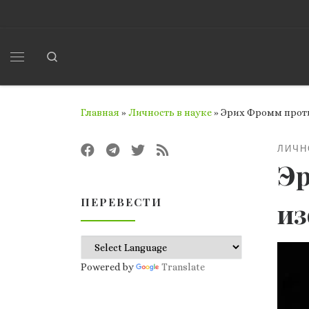
Перейти к содержимому
Search
Меню
Главная
»
Личность в науке
»
Эрих Фромм проти
ЛИЧН
Эр
ПЕРЕВЕСТИ
из
Powered by
Translate