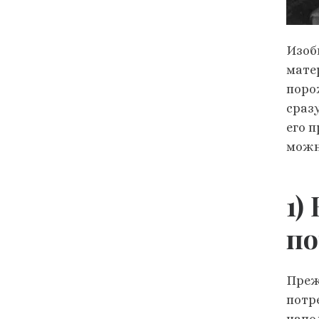
Изоб
мате
поро
сраз
его 
можн
1)
п
Преж
потр
напо