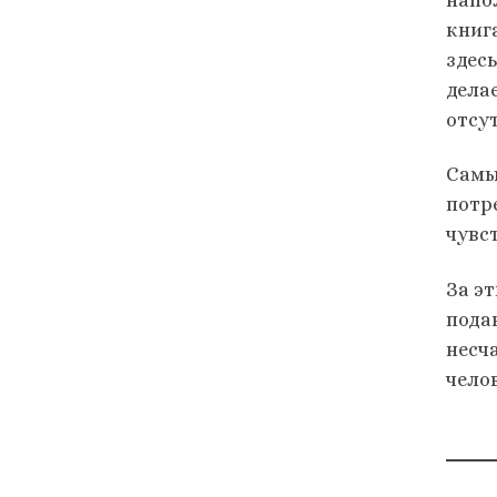
книг
здес
дела
отсу
Самы
потр
чувс
За э
пода
несч
чело