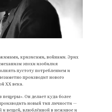
ежимами, кризисами, войнами. Эрих
 механизм эпохи изобилия
полнять пустоту потреблением и
незаметно производит нового
й ХХ века.
в пещеры». Он делает куда более
 производить новый тип личности —
й и вещей, влюблённой в неживое и