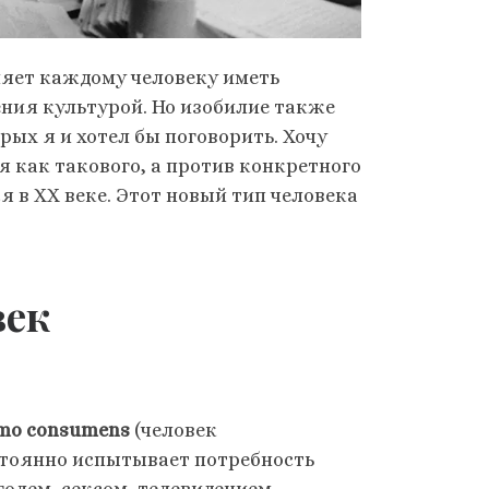
ляет каждому человеку иметь
ния культурой. Но изобилие также
ых я и хотел бы поговорить. Хочу
я как такового, а против конкретного
я в ХХ веке. Этот новый тип человека
век
mo consumens
(человек
стоянно испытывает потребность
голем, сексом, телевидением,