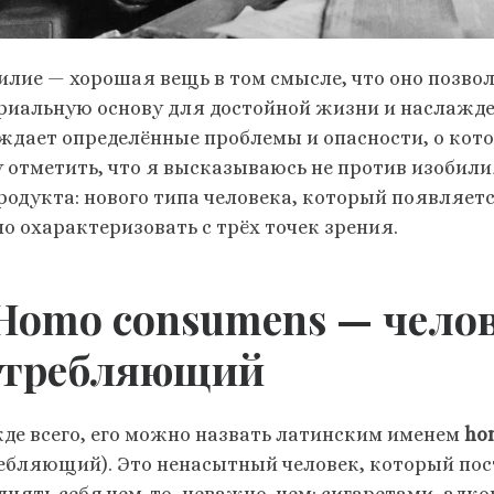
илие — хорошая вещь в том смысле, что оно позво
риальную основу для достойной жизни и наслажде
ждает определённые проблемы и опасности, о котор
у отметить, что я высказываюсь не против изобили
продукта: нового типа человека, который появляетс
о охарактеризовать с трёх точек зрения.
 Homo consumens — чело
отребляющий
де всего, его можно назвать латинским именем
ho
ебляющий). Это ненасытный человек, который по
лнять себя чем-то, неважно, чем: сигаретами, алко