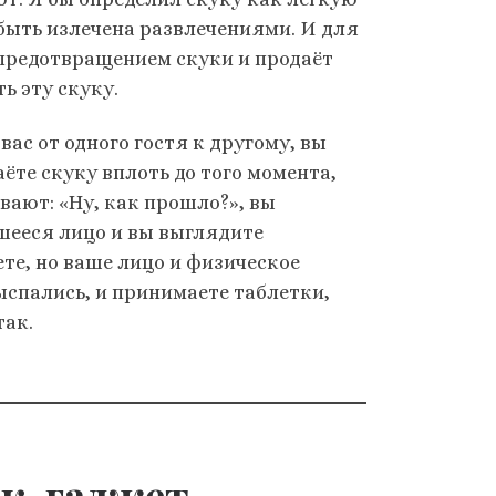
 быть излечена развлечениями. И для
 предотвращением скуки и продаёт
ь эту скуку.
вас от одного гостя к другому, вы
аёте скуку вплоть до того момента,
вают: «Ну, как прошло?», вы
вшееся лицо и вы выглядите
ете, но ваше лицо и физическое
ыспались, и принимаете таблетки,
так.
ек-гаджет