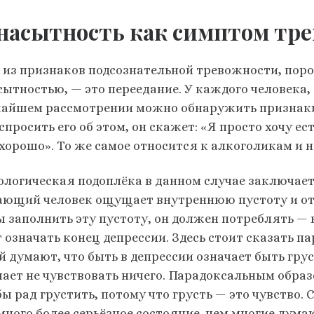
насытность как симптом тре
 из признаков подсознательной тревожности, пор
сытностью, — это переедание. У каждого человека,
айшем рассмотрении можно обнаружить признаки 
спросить его об этом, он скажет: «Я просто хочу ест
 хорошо». То же самое относится к алкоголикам и 
ологическая подоплёка в данном случае заключает
ающий человек ощущает внутреннюю пустоту и отсу
ы заполнить эту пустоту, он должен потреблять — 
 означать конец депрессии. Здесь стоит сказать п
й думают, что быть в депрессии означает быть грус
чает не чувствовать ничего. Парадоксальным обра
бы рад грустить, потому что грусть — это чувство.
много более серьёзное состояние, чем многие дума