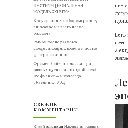
всё 
ИНСТИТУЦИОНАЛЬНАЯ
МОДЕЛЬ XXI ВЕКА
дегу
привы
Кто управляет выбором: рынок,
внимание и власть после
разлома
Есть
Рынок после разлома:
есть
специализация, власть и новые
Лекц
центры влияния
напи
Фримен Дайсон доказал: три
разных пути вели к одной и той
же физике — и навсегда
Ле
объединил КЭД
эп
СВЕЖИЕ
КОММЕНТАРИИ
Юрий
к записи
Иллюзия осевого