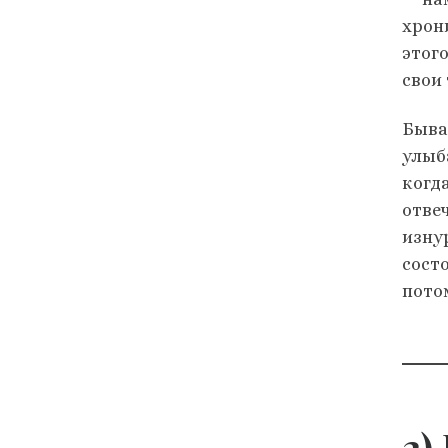
хрон
этог
свои 
Бывая
улыба
когд
отве
изну
сост
потом
2)