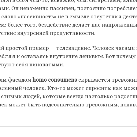
ами. Он неизменно пассивен, постоянно потребляет
ь слово «пассивность» не в смысле отсутствия дея
ем; более того, бездействие делает нас напряженн
тствие внутренней продуктивности.
й простой пример — телевидение. Человек часами
ебляя и оставаясь внутренне ленивым. Вот почему 
твуют себя виноватыми.
тим фасадом
homo consumens
скрывается тревожны
вленный человек. Кто-то может спросить: как мож
астными людей, которые всегда настолько радостны
век может быть подсознательно тревожным, под