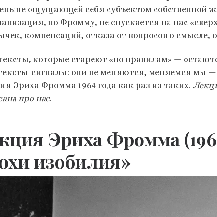
меньше ощущающей себя субъектом собственной жи
манизация, по Фромму, не спускается на нас «сверх
чек, компенсаций, отказа от вопросов о смысле, о
 тексты, которые стареют «по правилам» — остаютс
 тексты-сигналы: они не меняются, меняемся мы — 
ия Эриха Фромма 1964 года как раз из таких.
Лекци
сана про нас
.
кция Эриха Фромма (1964
охи изобилия»