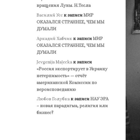
вращения Луны. Н.Тесла
Василий Усс
к записи
МИР
ОКАЗАЛСЯ СТРАННЕЕ, ЧЕМ МЫ
ДУМАЛИ
Аркадий Хабчик
к записи
МИР
ОКАЗАЛСЯ СТРАННЕЕ, ЧЕМ МЫ
ДУМАЛИ
Jevgenija Maļecka
к записи
«Россия экспортирует в Украину
нетерпимость» — отчёт
американской Комиссии по
вероисповеданию
Любов Голубка
к записи
НАУ ЭРА
– новая парадигма, религия или
бизнес?