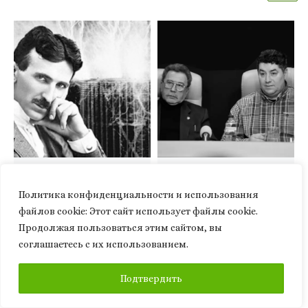
Опубликовано
04.10.2021
Опубликовано
12.07.2025
Миссия науки. Статья
Прямая речь. Ким
Политика конфиденциальности и использования
Николы Теслы (1900)
Каневский об Олеге
файлов сookie: Этот сайт использует файлы cookie.
Мальцеве
Продолжая пользоваться этим сайтом, вы
соглашаетесь с их использованием.
ПОДПИСАТЬСЯ
Подтвердить