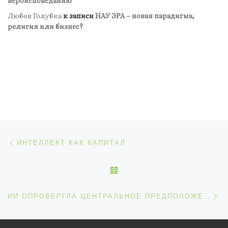
вероисповеданию
Любов Голубка
к записи
НАУ ЭРА – новая парадигма,
религия или бизнес?
Навигация по записям
Предыдущая запись
ИНТЕЛЛЕКТ КАК КАПИТАЛ
ОБРАТНО К СПИСКУ ЗАП
С
ИИ ОПРОВЕРГЛА ЦЕНТРАЛЬНОЕ ПРЕДПОЛОЖЕНИЕ В ДИСКРЕТНОЙ ГЕОМЕТРИИ