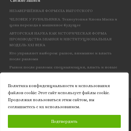
Свежие записи
НЕЗАВЕРШЁННАЯ ФОРМУЛА ВЫГОТСКОГО
ЧЕЛОВЕК У РУБИЛЬНИКА. Техноутопия Илона Маска и
цена перехода в машинное будущее
АВТОРСКАЯ НАУКА КАК ИСТОРИЧЕСКАЯ ФОРМА
ПРОИЗВОДСТВА ЗНАНИЯ И ИНСТИТУЦИОНАЛЬНАЯ
МОДЕЛЬ XXI ВЕКА
Кто управляет выбором: рынок, внимание и власть
после разлома
Рынок после разлома: специализация, власть и новые
центры влияния
Политика конфиденциальности и использования
файлов сookie: Этот сайт использует файлы cookie.
Продолжая пользоваться этим сайтом, вы
соглашаетесь с их использованием.
© 2026
Granite of science
– Все права защищены
ПОДПИСАТЬСЯ
Подтвердить