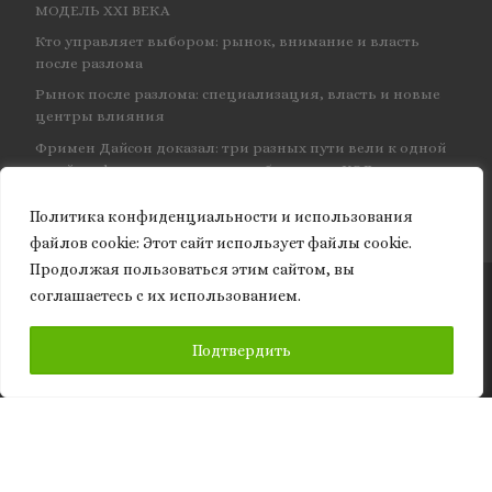
МОДЕЛЬ XXI ВЕКА
Кто управляет выбором: рынок, внимание и власть
после разлома
Рынок после разлома: специализация, власть и новые
центры влияния
Фримен Дайсон доказал: три разных пути вели к одной
и той же физике — и навсегда объединил КЭД
Политика конфиденциальности и использования
файлов сookie: Этот сайт использует файлы cookie.
Продолжая пользоваться этим сайтом, вы
соглашаетесь с их использованием.
© 2026
Granite of science
– Все права защищены
ПОДПИСАТЬСЯ
Подтвердить