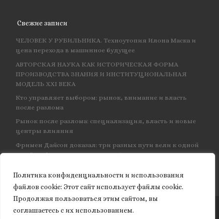
Свежие записи
ЧЕЛОВЕК У РУБИЛЬНИКА. Техноутопия Илона Маска и
цена перехода в машинное будущее
АВТОРСКАЯ НАУКА КАК ИСТОРИЧЕСКАЯ ФОРМА
ПРОИЗВОДСТВА ЗНАНИЯ И ИНСТИТУЦИОНАЛЬНАЯ
МОДЕЛЬ XXI ВЕКА
Кто управляет выбором: рынок, внимание и власть
после разлома
Рынок после разлома: специализация, власть и новые
центры влияния
Фримен Дайсон доказал: три разных пути вели к одной
и той же физике — и навсегда объединил КЭД
Политика конфиденциальности и использования
файлов сookie: Этот сайт использует файлы cookie.
Продолжая пользоваться этим сайтом, вы
соглашаетесь с их использованием.
© 2026
Granite of science
– Все права защищены