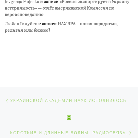
Jevgenija Maļecka
к записи
«Россия экспортирует в Украину
нетерпимость» — отчёт американской Комиссии по
вероисповеданию
Любов Голубка
к записи
НАУ ЭРА – новая парадигма,
религия или бизнес?
Навигация по записям
Предыдущая запись
УКРАИНСКОЙ АКАДЕМИИ НАУК ИСПОЛНИЛОСЬ 28 ЛЕТ
ОБРАТНО К СПИСКУ ЗАП
С
КОРОТКИЕ И ДЛИННЫЕ ВОЛНЫ. РАДИОСВЯЗЬ.